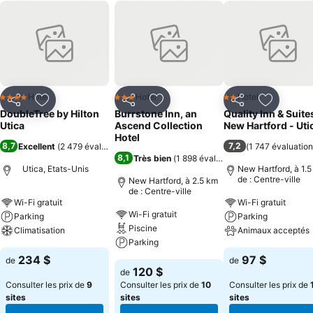
Hotel
Hotel
Hotel
4 Étoiles
3 Étoiles
2 Étoiles
Partager
Ajouter à mes favoris
Partager
Ajouter à mes favoris
Partager
Ajouter à
DoubleTree by Hilton
Burrstone Inn, an
Quality Inn & Suite
Utica
Ascend Collection
New Hartford - Uti
Hotel
8,7
7,2
Excellent
(
2 479 évaluations
)
(
1 747 évaluatio
8,1
Très bien
(
1 898 évaluations
)
Utica, Etats-Unis
New Hartford, à 1.
de : Centre-ville
New Hartford, à 2.5 km
de : Centre-ville
Wi-Fi gratuit
Wi-Fi gratuit
Wi-Fi gratuit
Parking
Parking
Piscine
Climatisation
Animaux acceptés
Parking
234 $
97 $
de
de
120 $
de
Consulter les prix de
9
Consulter les prix de
10
Consulter les prix de
sites
sites
sites