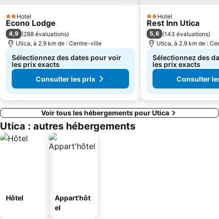
Hotel
Hotel
2 Étoiles
2 Étoiles
Econo Lodge
Rest Inn Utica
4,9
5,6
(
288 évaluations
)
(
143 évaluations
)
Utica, à 2.9 km de : Centre-ville
Utica, à 2.9 km de : Cen
Sélectionnez des dates pour voir
Sélectionnez des da
les prix exacts
les prix exacts
Consulter les prix
Consulter le
Voir tous les hébergements pour Utica
Utica : autres hébergements
Hôtel
Appart'hôt
el