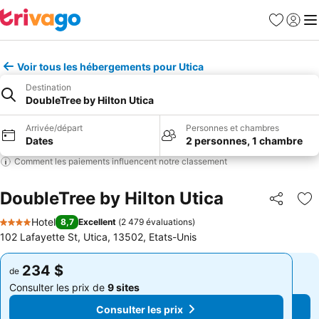
Favoris
Se con
Me
Voir tous les hébergements pour Utica
Destination
DoubleTree by Hilton Utica
Arrivée/départ
Personnes et chambres
Dates
2 personnes, 1 chambre
Comment les paiements influencent notre classement
DoubleTree by Hilton Utica
Partager
Aj
Hotel
8,7
Excellent
(
2 479 évaluations
)
4 Étoiles
102 Lafayette St, Utica, 13502, Etats-Unis
234 $
234 $
de
de
Consulter les prix de
9 sites
Consulter les prix de
9 sites
Consulter les prix
Consulter les prix