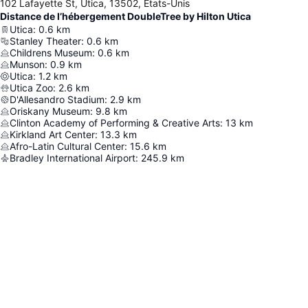
102 Lafayette St, Utica, 13502, Etats-Unis
Distance de l’hébergement DoubleTree by Hilton Utica
Utica
:
0.6
km
Stanley Theater
:
0.6
km
Childrens Museum
:
0.6
km
Munson
:
0.9
km
Utica
:
1.2
km
Utica Zoo
:
2.6
km
D'Allesandro Stadium
:
2.9
km
Oriskany Museum
:
9.8
km
Clinton Academy of Performing & Creative Arts
:
13
km
Kirkland Art Center
:
13.3
km
Afro-Latin Cultural Center
:
15.6
km
Bradley International Airport
:
245.9
km