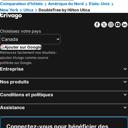
Comparateur d’hôtels
Amérique du Nord
Etats-Unis
New York
Utica
DoubleTree by Hilton Utica
Facebook
Twitter
Insta
Yo
Choisissez votre pays
Ajouter sur Google
Retrouvez facilement nos résultats :
ajoutez trivago comme source
préférée sur Google.
Entreprise
Nos produits
Conditions et politiques
Assistance
Connectez-vous pour bénéficier des