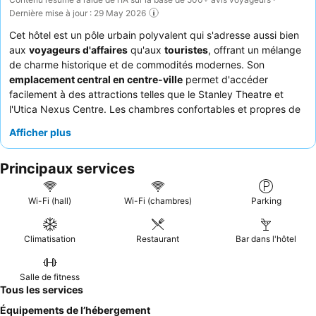
Dernière mise à jour : 29 May 2026
Cet hôtel est un pôle urbain polyvalent qui s'adresse aussi bien
aux
voyageurs d'affaires
qu'aux
touristes
, offrant un mélange
de charme historique et de commodités modernes. Son
emplacement central en centre-ville
permet d'accéder
facilement à des attractions telles que le Stanley Theatre et
l'Utica Nexus Centre. Les chambres confortables et propres de
l'établissement, dotées de
lits confortables
et d'une
Afficher plus
atmosphère calme, sont un atout majeur. Les clients ne tarissent
pas d'éloges sur le
personnel professionnel et amical
et sur les
Principaux services
délicieuses offres du restaurant de l'hôtel, Iconic, en particulier
le menu du dîner et la qualité du service du petit-déjeuner. Pour
une expérience vraiment unique, n'hésitez pas à explorer
Wi-Fi (hall)
Wi-Fi (chambres)
Parking
l'esthétique rétro magnifiquement rénovée qui rend hommage à
son héritage américain classique.
Climatisation
Restaurant
Bar dans l'hôtel
Salle de fitness
Tous les services
Équipements de l’hébergement