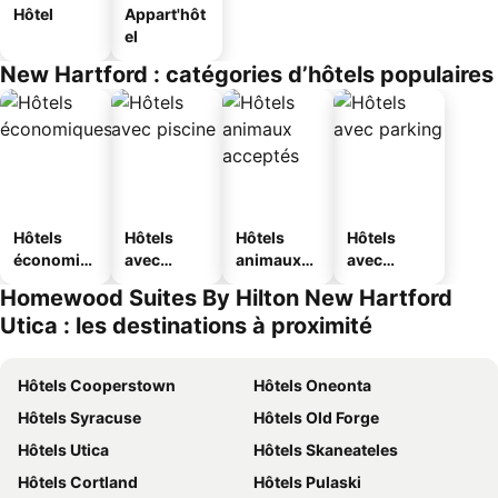
Hôtel
Appart'hôt
el
New Hartford : catégories d’hôtels populaires
Hôtels
Hôtels
Hôtels
Hôtels
économiq
avec
animaux
avec
ues
piscine
acceptés
parking
Homewood Suites By Hilton New Hartford
Utica : les destinations à proximité
Hôtels Cooperstown
Hôtels Oneonta
Hôtels Syracuse
Hôtels Old Forge
Hôtels Utica
Hôtels Skaneateles
Hôtels Cortland
Hôtels Pulaski