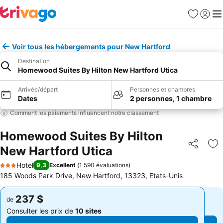
Favoris
Se con
Me
Voir tous les hébergements pour New Hartford
Destination
Homewood Suites By Hilton New Hartford Utica
Arrivée/départ
Personnes et chambres
Dates
2 personnes, 1 chambre
Comment les paiements influencent notre classement
Homewood Suites By Hilton
New Hartford Utica
Partager
Aj
Hotel
9,3
Excellent
(
1 590 évaluations
)
3 Étoiles
185 Woods Park Drive, New Hartford, 13323, Etats-Unis
237 $
237 $
de
de
Consulter les prix de
10 sites
Consulter les prix de
10 sites