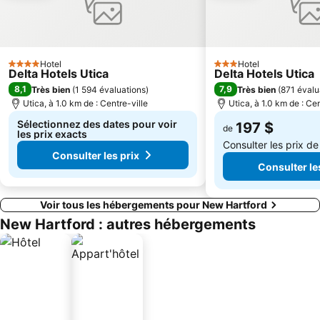
Hotel
Hotel
4 Étoiles
3 Étoiles
Delta Hotels Utica
Delta Hotels Utica
8,1
7,9
Très bien
(
1 594 évaluations
)
Très bien
(
871 évalu
Utica, à 1.0 km de : Centre-ville
Utica, à 1.0 km de : Cen
Sélectionnez des dates pour voir
197 $
de
les prix exacts
Consulter les prix d
Consulter les prix
Consulter le
Voir tous les hébergements pour New Hartford
New Hartford : autres hébergements