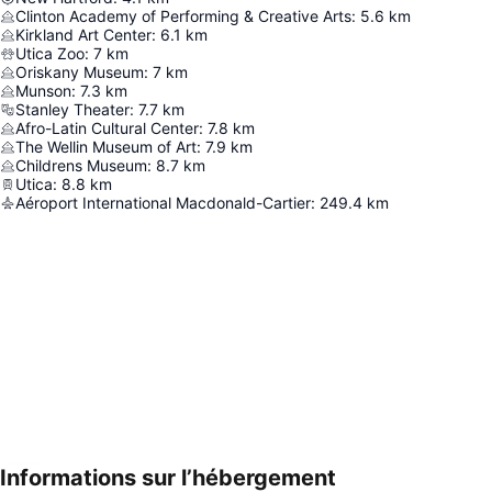
Clinton Academy of Performing & Creative Arts
:
5.6
km
Kirkland Art Center
:
6.1
km
Utica Zoo
:
7
km
Oriskany Museum
:
7
km
Munson
:
7.3
km
Stanley Theater
:
7.7
km
Afro-Latin Cultural Center
:
7.8
km
The Wellin Museum of Art
:
7.9
km
Childrens Museum
:
8.7
km
Utica
:
8.8
km
Aéroport International Macdonald-Cartier
:
249.4
km
Informations sur l’hébergement