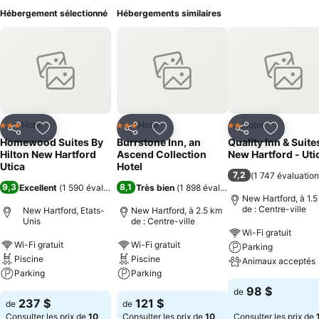
Hébergement sélectionné
Hébergements similaires
Hotel
Hotel
Hotel
3 Étoiles
3 Étoiles
2 Étoiles
Partager
Ajouter à mes favoris
Partager
Ajouter à mes favoris
Partager
Ajouter à
Homewood Suites By
Burrstone Inn, an
Quality Inn & Suite
Hilton New Hartford
Ascend Collection
New Hartford - Uti
Utica
Hotel
7,2
(
1 747 évaluatio
9,3
8,1
Excellent
(
1 590 évaluations
)
Très bien
(
1 898 évaluations
)
New Hartford, à 1.
de : Centre-ville
New Hartford, Etats-
New Hartford, à 2.5 km
Unis
de : Centre-ville
Wi-Fi gratuit
Wi-Fi gratuit
Wi-Fi gratuit
Parking
Piscine
Piscine
Animaux acceptés
Parking
Parking
98 $
de
237 $
121 $
de
de
Consulter les prix de
10
Consulter les prix de
10
Consulter les prix de