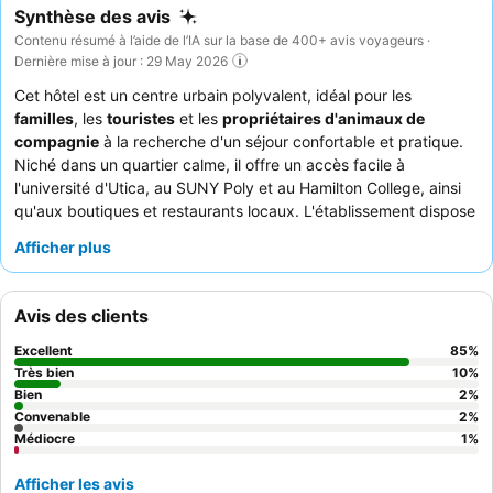
Synthèse des avis
Contenu résumé à l’aide de l’IA sur la base de 400+ avis voyageurs ·
Dernière mise à jour : 29 May 2026
Cet hôtel est un centre urbain polyvalent, idéal pour les
familles
, les
touristes
et les
propriétaires d'animaux de
compagnie
à la recherche d'un séjour confortable et pratique.
Niché dans un quartier calme, il offre un accès facile à
l'université d'Utica, au SUNY Poly et au Hamilton College, ainsi
qu'aux boutiques et restaurants locaux. L'établissement dispose
d'une
piscine intérieure
accueillante et d'un
centre de remise
Afficher plus
en forme
bien équipé, pour la détente et les activités. Les
clients apprécient constamment le personnel amical et
serviable, ainsi que l'exceptionnel petit-déjeuner gratuit
Avis des clients
proposant une grande variété d'options fraîches. Pour une
soirée vraiment relaxante, détendez-vous près du
foyer
Excellent
85
%
extérieur
avec des kits de s'mores gratuits.
Très bien
10
%
Bien
2
%
Convenable
2
%
Médiocre
1
%
Afficher les avis