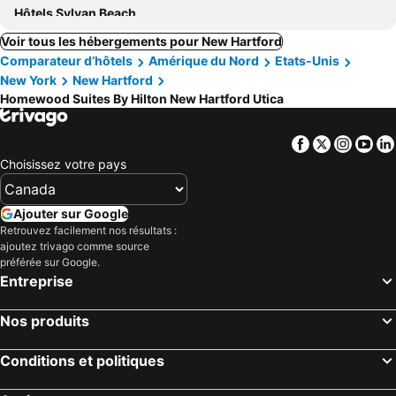
Hôtels Sylvan Beach
Voir tous les hébergements pour New Hartford
Comparateur d’hôtels
Amérique du Nord
Etats-Unis
New York
New Hartford
Homewood Suites By Hilton New Hartford Utica
Facebook
Twitter
Insta
Yo
Choisissez votre pays
Ajouter sur Google
Retrouvez facilement nos résultats :
ajoutez trivago comme source
préférée sur Google.
Entreprise
Nos produits
Conditions et politiques