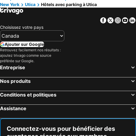
New York
Utica
Hôtels avec parking à Utica
Clinton, hôtels avec parking
Fly Creek, hôtels avec parking
Boonville, hôtels avec parking
Barneveld, hôtels avec parking
Facebook
Twitter
Insta
Yo
Dolgeville, hôtels avec parking
Mohawk, hôtels avec parking
Choisissez votre pays
Ajouter sur Google
Retrouvez facilement nos résultats :
ajoutez trivago comme source
préférée sur Google.
Entreprise
Nos produits
Conditions et politiques
Assistance
Connectez-vous pour bénéficier des