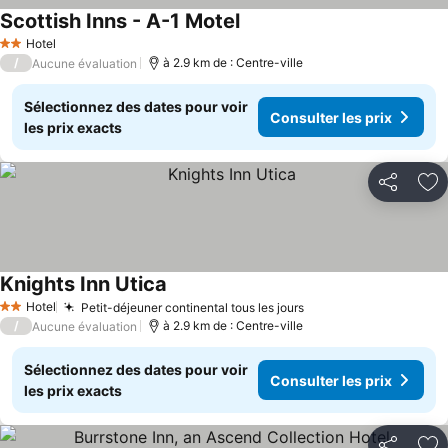
Scottish Inns - A-1 Motel
Hotel
2 Étoiles
/
à 2.9 km de : Centre-ville
Aucune évaluation
Sélectionnez des dates pour voir
Consulter les prix
les prix exacts
Partager
Aj
Knights Inn Utica
Hotel
Petit-déjeuner continental tous les jours
2 Étoiles
/
à 2.9 km de : Centre-ville
Aucune évaluation
Sélectionnez des dates pour voir
Consulter les prix
les prix exacts