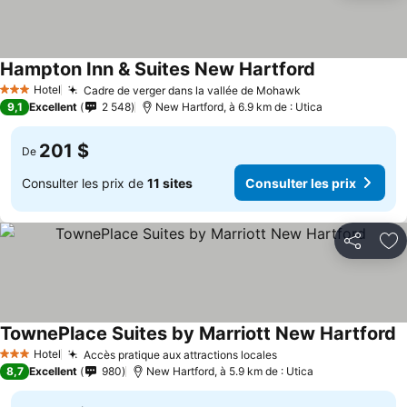
Hampton Inn & Suites New Hartford
Hotel
Cadre de verger dans la vallée de Mohawk
3 Étoiles
9,1
Excellent
2 548
New Hartford, à 6.9 km de : Utica
201 $
De
Consulter les prix de
11 sites
Consulter les prix
Partager
Aj
TownePlace Suites by Marriott New Hartford
Hotel
Accès pratique aux attractions locales
3 Étoiles
8,7
Excellent
980
New Hartford, à 5.9 km de : Utica