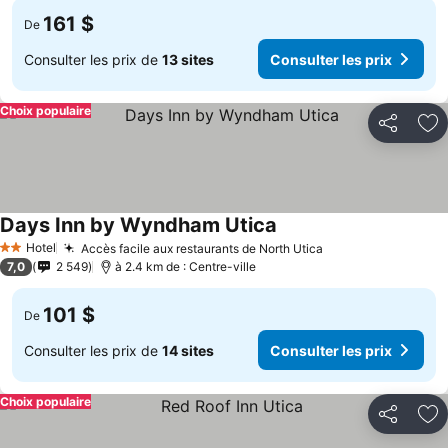
161 $
De
Consulter les prix de
13 sites
Consulter les prix
Choix populaire
Partager
Aj
Days Inn by Wyndham Utica
Hotel
Accès facile aux restaurants de North Utica
2 Étoiles
7,0
2 549
à 2.4 km de : Centre-ville
101 $
De
Consulter les prix de
14 sites
Consulter les prix
Choix populaire
Partager
Aj