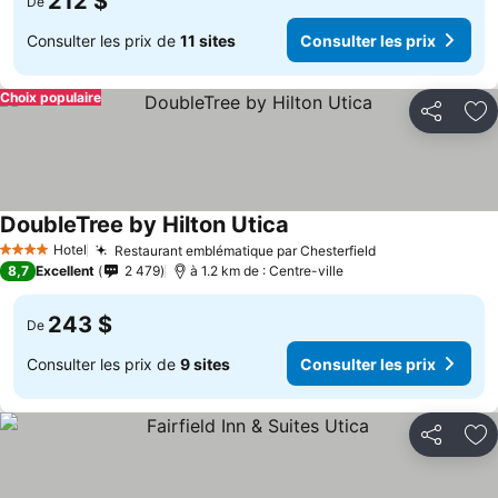
212 $
De
Consulter les prix de
11 sites
Consulter les prix
Choix populaire
Partager
Aj
DoubleTree by Hilton Utica
Hotel
Restaurant emblématique par Chesterfield
4 Étoiles
8,7
Excellent
2 479
à 1.2 km de : Centre-ville
243 $
De
Consulter les prix de
9 sites
Consulter les prix
Partager
Aj