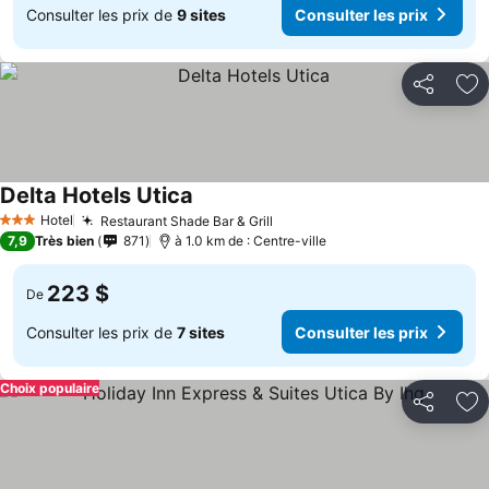
Consulter les prix de
9 sites
Consulter les prix
Partager
Aj
Delta Hotels Utica
Hotel
Restaurant Shade Bar & Grill
3 Étoiles
7,9
Très bien
871
à 1.0 km de : Centre-ville
223 $
De
Consulter les prix de
7 sites
Consulter les prix
Choix populaire
Partager
Aj