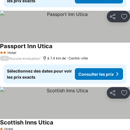
les prix exacts
Partager
Aj
Passport Inn Utica
Hotel
2 Étoiles
/
à 7.4 km de : Centre-ville
Aucune évaluation
Sélectionnez des dates pour voir
Consulter les prix
les prix exacts
Partager
Aj
Scottish Inns Utica
Hotel