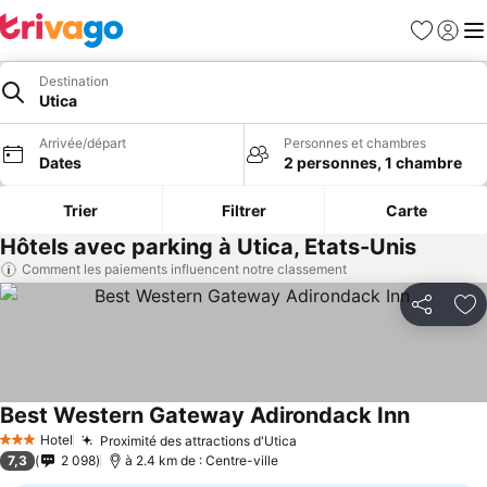
Favoris
Se con
Me
Destination
Utica
Arrivée/départ
Personnes et chambres
Dates
2 personnes, 1 chambre
Trier
Filtrer
Carte
Hôtels avec parking à Utica, Etats-Unis
Comment les paiements influencent notre classement
Partager
Aj
Best Western Gateway Adirondack Inn
Hotel
Proximité des attractions d'Utica
3 Étoiles
7,3
2 098
à 2.4 km de : Centre-ville