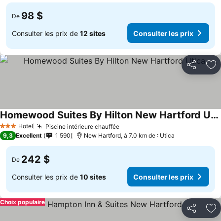
98 $
De
Consulter les prix de
12 sites
Consulter les prix
Partager
Aj
Homewood Suites By Hilton New Hartford Utica
Hotel
Piscine intérieure chauffée
3 Étoiles
9,3
Excellent
1 590
New Hartford, à 7.0 km de : Utica
242 $
De
Consulter les prix de
10 sites
Consulter les prix
Choix populaire
Partager
Aj