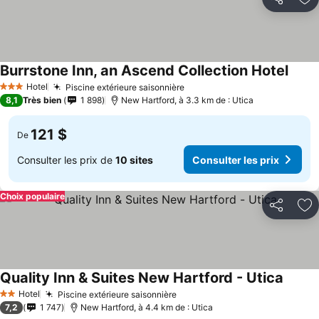
Partager
Aj
Burrstone Inn, an Ascend Collection Hotel
Hotel
Piscine extérieure saisonnière
3 Étoiles
8,1
Très bien
1 898
New Hartford, à 3.3 km de : Utica
121 $
De
Consulter les prix de
10 sites
Consulter les prix
Choix populaire
Partager
Aj
Quality Inn & Suites New Hartford - Utica
Hotel
Piscine extérieure saisonnière
2 Étoiles
7,2
1 747
New Hartford, à 4.4 km de : Utica