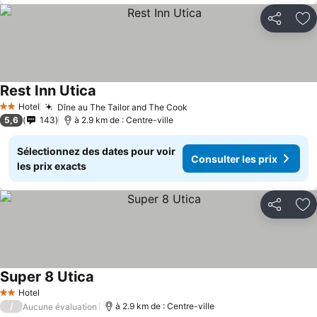
Partager
Aj
Rest Inn Utica
Hotel
Dîne au The Tailor and The Cook
2 Étoiles
5,6
143
à 2.9 km de : Centre-ville
Sélectionnez des dates pour voir
Consulter les prix
les prix exacts
Partager
Aj
Super 8 Utica
Hotel
2 Étoiles
/
à 2.9 km de : Centre-ville
Aucune évaluation