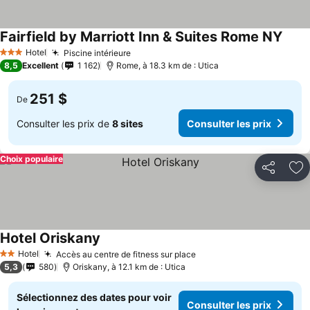
Fairfield by Marriott Inn & Suites Rome NY
Hotel
Piscine intérieure
3 Étoiles
8,5
Excellent
1 162
Rome, à 18.3 km de : Utica
251 $
De
Consulter les prix de
8 sites
Consulter les prix
Choix populaire
Partager
Aj
Hotel Oriskany
Hotel
Accès au centre de fitness sur place
2 Étoiles
5,3
580
Oriskany, à 12.1 km de : Utica
Sélectionnez des dates pour voir
Consulter les prix