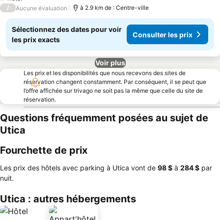
1 Étoiles
/
à 2.9 km de : Centre-ville
Aucune évaluation
Sélectionnez des dates pour voir
Consulter les prix
les prix exacts
Voir plus
Les prix et les disponibilités que nous recevons des sites de
réservation changent constamment. Par conséquent, il se peut que
l’offre affichée sur trivago ne soit pas la même que celle du site de
réservation.
Questions fréquemment posées au sujet de
Utica
Fourchette de prix
Les prix des hôtels avec parking à Utica vont de
‎98 $
à
‎284 $
par
nuit.
Utica : autres hébergements