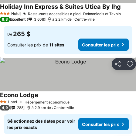
Holiday Inn Express & Suites Utica By Ihg
Hotel
Restaurants accessibles à pied : Delmonico's et Tavolo
3 Étoiles
8,8
Excellent
3 608
à 2.2 km de : Centre-ville
265 $
De
Consulter les prix de
11 sites
Consulter les prix
Partager
Aj
Econo Lodge
Hotel
Hébergement économique
2 Étoiles
4,9
288
à 2.9 km de : Centre-ville
Sélectionnez des dates pour voir
Consulter les prix
les prix exacts