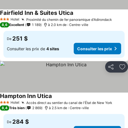
Fairfield Inn & Suites Utica
Hotel
Proximité du chemin de fer panoramique d'Adirondack
3 Étoiles
8,6
Excellent
1 189
à 2.0 km de : Centre-ville
251 $
De
Consulter les prix de
4 sites
Consulter les prix
Partager
Aj
Hampton Inn Utica
Hotel
Accès direct au sentier du canal de l'État de New York
3 Étoiles
8,4
Très bien
2 869
à 2.5 km de : Centre-ville
284 $
De