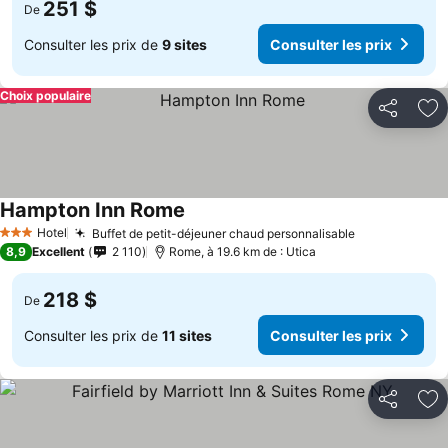
251 $
De
Consulter les prix de
9 sites
Consulter les prix
Choix populaire
Partager
Aj
Hampton Inn Rome
Hotel
Buffet de petit-déjeuner chaud personnalisable
3 Étoiles
8,9
Excellent
2 110
Rome, à 19.6 km de : Utica
218 $
De
Consulter les prix de
11 sites
Consulter les prix
Partager
Aj