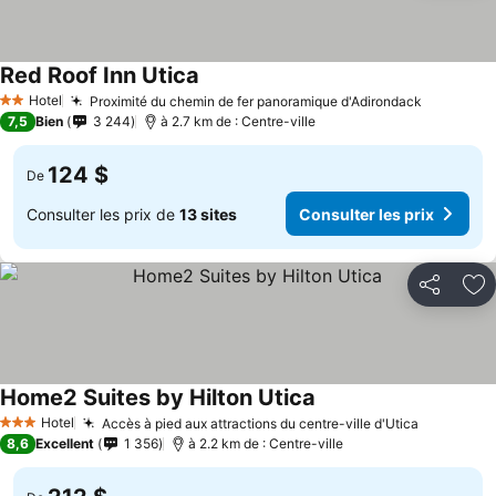
Red Roof Inn Utica
Hotel
Proximité du chemin de fer panoramique d'Adirondack
2 Étoiles
7,5
Bien
3 244
à 2.7 km de : Centre-ville
124 $
De
Consulter les prix de
13 sites
Consulter les prix
Partager
Aj
Home2 Suites by Hilton Utica
Hotel
Accès à pied aux attractions du centre-ville d'Utica
3 Étoiles
8,6
Excellent
1 356
à 2.2 km de : Centre-ville