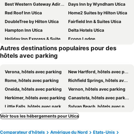
Best Western Gateway Adirondack Inn
Days Inn by Wyndham Utica
Red Roof Inn Utica
Home2 Suites by Hilton Utica
DoubleTree by Hilton Utica
Fairfield Inn & Suites Utica
Hampton Inn Utica
Delta Hotels Utica
Holiday Inn Express & Suites Utica By Ihg
Econo Lodge
Autres destinations populaires pour des
Rest Inn Utica
Burrstone Inn, an Ascend Collection Hotel
hôtels avec parking
Quality Inn & Suites New Hartford - Utica
TownePlace Suites by Marriott New Hartford
Hampton Inn & Suites New Hartford
Homewood Suites By Hilton New Hartford Utica
Verona, hôtels avec parking
New Hartford, hôtels avec parking
Hotel Oriskany
Fairfield by Marriott Inn & Suites Rome NY
Rome, hôtels avec parking
Richfield Springs, hôtels avec parking
Hampton Inn Rome
Oneida, hôtels avec parking
Vernon, hôtels avec parking
Herkimer, hôtels avec parking
Canastota, hôtels avec parking
Little Falls, hôtels avec parking
Sylvan Beach, hôtels avec parking
Hamilton, hôtels avec parking
East Springfield, hôtels avec parking
Voir tous les hébergements pour Utica
Ilion, hôtels avec parking
Sherrill, hôtels avec parking
Comparateur d’hôtels
Amérique du Nord
Etats-Unis
Forestport, hôtels avec parking
Oriskany, hôtels avec parking