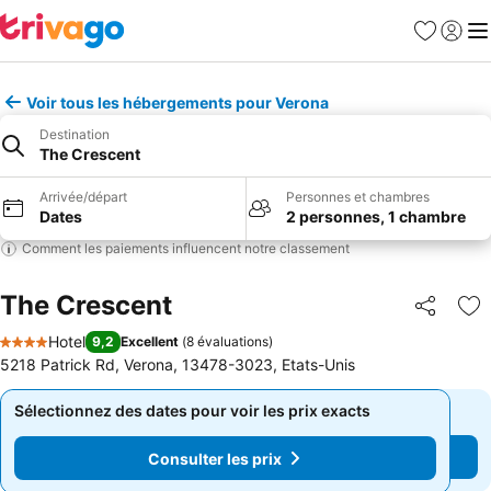
Favoris
Se con
Me
Voir tous les hébergements pour Verona
Destination
The Crescent
Arrivée/départ
Personnes et chambres
Dates
2 personnes, 1 chambre
Comment les paiements influencent notre classement
The Crescent
Partager
Aj
Hotel
9,2
Excellent
(
8 évaluations
)
4 Étoiles
5218 Patrick Rd, Verona, 13478-3023, Etats-Unis
Sélectionnez des dates pour voir les prix exacts
Sélectionnez des dates pour voir les prix exacts
Consulter les prix
Consulter les prix