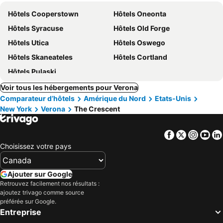
Hôtels Cooperstown
Hôtels Oneonta
Hôtels Syracuse
Hôtels Old Forge
Hôtels Utica
Hôtels Oswego
Hôtels Skaneateles
Hôtels Cortland
Hôtels Pulaski
Voir tous les hébergements pour Verona
Comparateur d’hôtels
Amérique du Nord
Etats-Unis
New York
Verona
The Crescent
Facebook
Twitter
Insta
Yo
Choisissez votre pays
Ajouter sur Google
Retrouvez facilement nos résultats :
ajoutez trivago comme source
préférée sur Google.
Entreprise