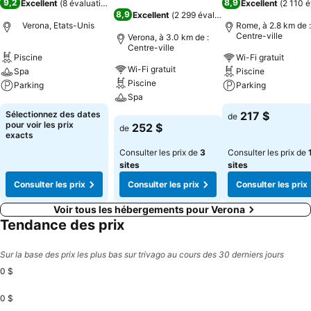
9,2
8,9
Excellent
(
8 évaluations
)
Excellent
(
2 110 é
8,9
Excellent
(
2 299 évaluations
)
Verona, Etats-Unis
Rome, à 2.8 km de :
Centre-ville
Verona, à 3.0 km de :
Centre-ville
Piscine
Wi-Fi gratuit
Wi-Fi gratuit
Spa
Piscine
Piscine
Parking
Parking
Spa
Consulter les prix
Consulter les pri
Sélectionnez des dates
217 $
de
Consulter les prix
pour voir les prix
252 $
de
exacts
Consulter les prix de
3
Consulter les prix de
sites
sites
Consulter les prix
Consulter les prix
Consulter les prix
Voir tous les hébergements pour Verona
Tendance des prix
Sur la base des prix les plus bas sur trivago au cours des 30 derniers jours
0 $
0 $