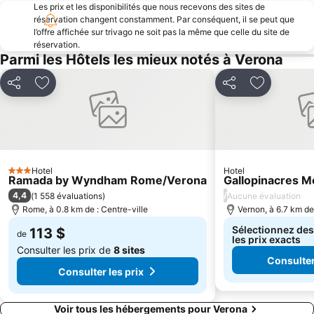
Les prix et les disponibilités que nous recevons des sites de
réservation changent constamment. Par conséquent, il se peut que
l’offre affichée sur trivago ne soit pas la même que celle du site de
réservation.
Parmi les Hôtels les mieux notés à Verona
Partager
Ajouter à mes favoris
Partager
Ajouter à 
Hotel
Hotel
3 Étoiles
Ramada by Wyndham Rome/Verona
Gallopinacres Mo
4,4
/
(
1 558 évaluations
)
Aucune évaluation
Rome, à 0.8 km de : Centre-ville
Vernon, à 6.7 km de 
Sélectionnez des
113 $
de
les prix exacts
Consulter les prix de
8 sites
Consulter
Consulter les prix
Voir tous les hébergements pour Verona