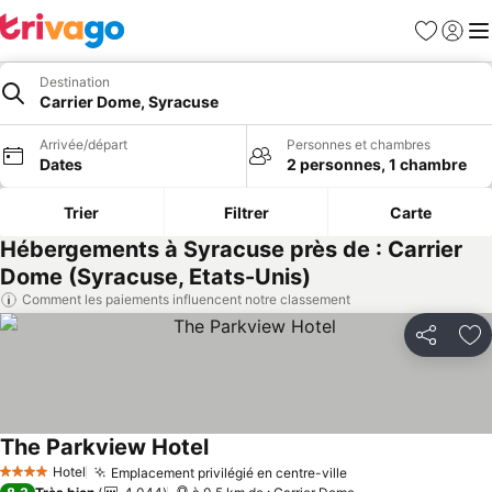
Favoris
Se con
Me
Destination
Carrier Dome, Syracuse
Arrivée/départ
Personnes et chambres
Dates
2 personnes, 1 chambre
Trier
Filtrer
Carte
Hébergements à Syracuse près de : Carrier
Dome (Syracuse, Etats-Unis)
Comment les paiements influencent notre classement
Partager
Aj
The Parkview Hotel
Consulter les prix
Hotel
Emplacement privilégié en centre-ville
Consulter les prix
4 Étoiles