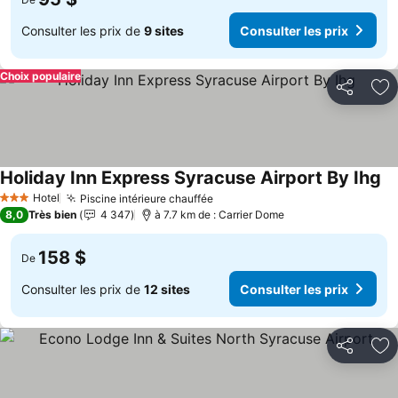
Consulter les prix de
9 sites
Consulter les prix
Choix populaire
Partager
Aj
Holiday Inn Express Syracuse Airport By Ihg
Co
Hotel
Piscine intérieure chauffée
Consulter les prix
3 Étoiles
8,0
Très bien
4 347
à 7.7 km de : Carrier Dome
158 $
De
Consulter les prix de
12 sites
Consulter les prix
Partager
Aj