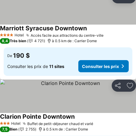
Partager
Aj
Marriott Syracuse Downtown
Consulter les prix
Hotel
Accès facile aux attractions du centre-ville
Consulter les 
4 Étoiles
8,4
Très bien
4 721
à 0.5 km de : Carrier Dome
190 $
De
Consulter les prix de
11 sites
Consulter les prix
Partager
Aj
Clarion Pointe Downtown
Consulter les prix
Hotel
Buffet de petit-déjeuner chaud et varié
Consulter les prix
3 Étoiles
7,5
Bien
2 755
à 0.5 km de : Carrier Dome