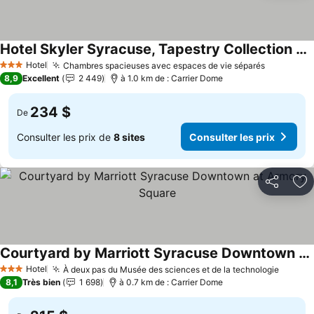
Hotel Skyler Syracuse, Tapestry Collection by Hilton
Consulter les prix
Hotel
Chambres spacieuses avec espaces de vie séparés
Consulter
3 Étoiles
8,9
Excellent
2 449
à 1.0 km de : Carrier Dome
234 $
De
Consulter les prix de
8 sites
Consulter les prix
Partager
Aj
Courtyard by Marriott Syracuse Downtown at Armory Square
Consulter les prix
Hotel
À deux pas du Musée des sciences et de la technologie
Consul
3 Étoiles
8,1
Très bien
1 698
à 0.7 km de : Carrier Dome