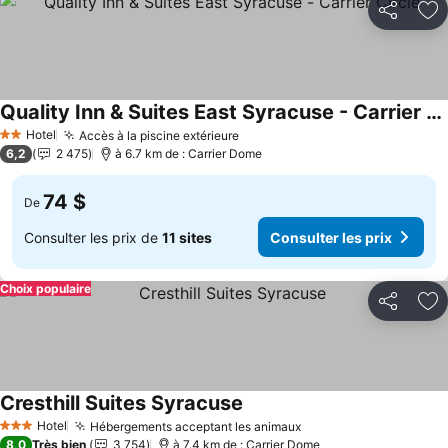
Partager
Aj
Quality Inn & Suites East Syracuse - Carrier Circle
Consulter les prix
Hotel
Accès à la piscine extérieure
Consulter les prix
2 Étoiles
6,2
2 475
à 6.7 km de : Carrier Dome
74 $
De
Consulter les prix de
11 sites
Consulter les prix
Choix populaire
Partager
Aj
Cresthill Suites Syracuse
Consulter les prix
Hotel
Hébergements acceptant les animaux
Consulter les prix
3 Étoiles
8,0
Très bien
3 754
à 7.4 km de : Carrier Dome