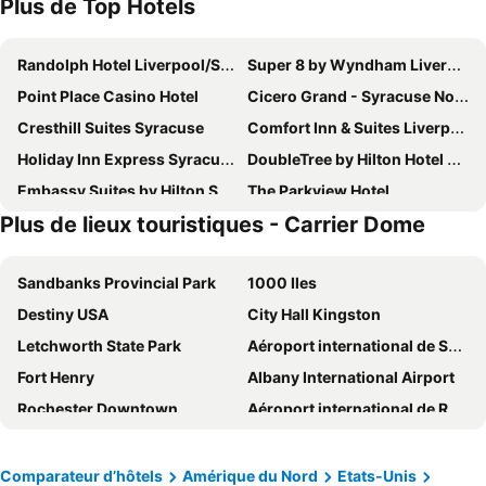
Plus de Top Hotels
Randolph Hotel Liverpool/Syracuse/Airport West, Trademark
Super 8 by Wyndham Liverpool/Syracuse North Airport
Point Place Casino Hotel
Cicero Grand - Syracuse North
Cresthill Suites Syracuse
Comfort Inn & Suites Liverpool - Syracuse North
Holiday Inn Express Syracuse-fairgrounds By Ihg
DoubleTree by Hilton Hotel Syracuse
Embassy Suites by Hilton Syracuse Destiny USA
The Parkview Hotel
Plus de lieux touristiques - Carrier Dome
The Craftsman Inn & Suites
Hampton Inn & Suites Syracuse North Airport Area
Comfort Inn & Suites Syracuse-Carrier Circle
Quality Inn & Suites Syracuse Fairgrounds
Sandbanks Provincial Park
1000 Iles
Quality Inn & Suites East Syracuse - Carrier Circle
LivAway Suites Syracuse
Destiny USA
City Hall Kingston
Comfort Inn & Suites Liverpool - Syracuse
Liverpool-Syracuse Inn & Suites
Letchworth State Park
Aéroport international de Syracuse-Hancock
Holiday Inn Express Syracuse Airport By Ihg
Tru by Hilton Syracuse-Camillus
Fort Henry
Albany International Airport
Sleep Inn & Suites Syracuse Airport
Holiday Inn Express & Suites Syracuse North - Airport Area By Ihg
Rochester Downtown
Aéroport international de Rochester
Homewood Suites by Hilton Syracuse/Liverpool
Microtel Inn & Suites by Wyndham Baldwinsville/Syracuse
Waterloo Premium Outlets
Kingston Norman Rogers Airport
Best Western Syracuse Downtown Hotel and Suites
Super 8 by Wyndham Liverpool/Clay/Syracuse Area
Boldt Castle
Carrier Dome
Hampton Inn Syracuse Clay
Hampton Inn & Suites Syracuse Dewitt
Comparateur d’hôtels
Amérique du Nord
Etats-Unis