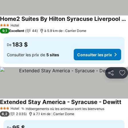
Home2 Suites By Hilton Syracuse Liverpool Airport Area
Consulter les prix
Hotel
3 Étoiles
9,1
Excellent
44
à 5.9 km de : Carrier Dome
183 $
De
Consulter les prix de
5 sites
Consulter les prix
Partager
Aj
Extended Stay America - Syracuse - Dewitt
Con
Hotel
Hébergements où les animaux sont les bienvenus
Consulter l
3 Étoiles
6,2
2 035
à 7.1 km de : Carrier Dome
95 $
De