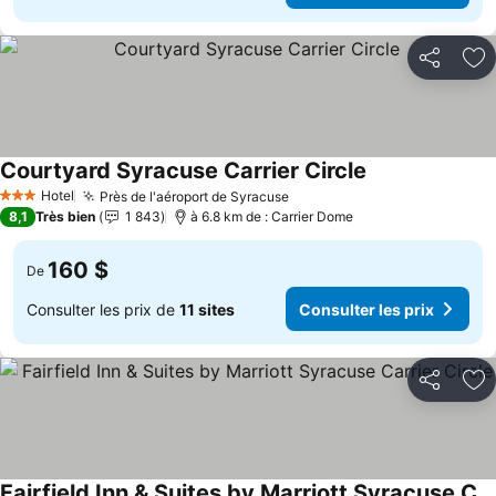
Partager
Aj
Courtyard Syracuse Carrier Circle
Consulter les p
Hotel
Près de l'aéroport de Syracuse
Consulter les prix
3 Étoiles
8,1
Très bien
1 843
à 6.8 km de : Carrier Dome
160 $
De
Consulter les prix de
11 sites
Consulter les prix
Partager
Aj
Fairfield Inn & Suites by Marriott Syracuse Carrier Circle