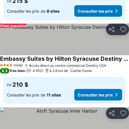
215 $
De
Consulter les prix de
8 sites
Consulter les prix
Choix populaire
Partager
Aj
Embassy Suites by Hilton Syracuse Destiny USA
Consulter les prix
Hotel
Accès direct au centre commercial Destiny USA
Consulter 
4 Étoiles
8,3
Très bien
4 652
à 2.8 km de : Carrier Dome
210 $
De
Consulter les prix de
11 sites
Consulter les prix
Partager
Aj