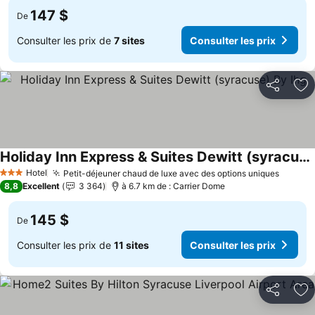
147 $
De
Consulter les prix de
7 sites
Consulter les prix
Partager
Aj
Holiday Inn Express & Suites Dewitt (syracuse) By Ihg
Consulter les prix
Hotel
Petit-déjeuner chaud de luxe avec des options uniques
Consult
3 Étoiles
8,8
Excellent
3 364
à 6.7 km de : Carrier Dome
145 $
De
Consulter les prix de
11 sites
Consulter les prix
Partager
Aj