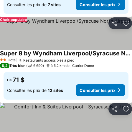
Consulter les prix de
7 sites
Consulter les prix
Choix populaire
Partager
Aj
Super 8 by Wyndham Liverpool/Syracuse North Airport
Consulter les prix
Hotel
Restaurants accessibles à pied
Consulter les prix
2 Étoiles
8,2
Très bien
6 690
à 5.2 km de : Carrier Dome
71 $
De
Consulter les prix de
12 sites
Consulter les prix
Partager
Aj