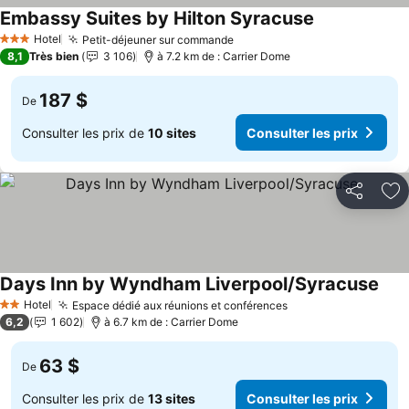
Embassy Suites by Hilton Syracuse
Consulter les 
Hotel
Petit-déjeuner sur commande
Consulter les prix
3 Étoiles
8,1
Très bien
3 106
à 7.2 km de : Carrier Dome
187 $
De
Consulter les prix de
10 sites
Consulter les prix
Partager
Aj
Days Inn by Wyndham Liverpool/Syracuse
Cons
Hotel
Espace dédié aux réunions et conférences
Consulter les prix
2 Étoiles
6,2
1 602
à 6.7 km de : Carrier Dome
63 $
De
Consulter les prix de
13 sites
Consulter les prix