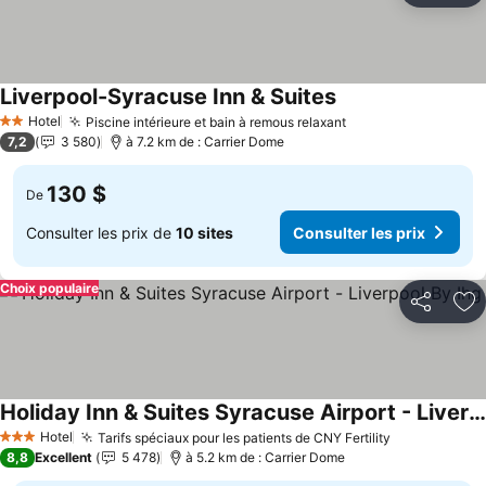
Liverpool-Syracuse Inn & Suites
Consulter les prix
Hotel
Piscine intérieure et bain à remous relaxant
Consulter les pri
2 Étoiles
7,2
3 580
à 7.2 km de : Carrier Dome
130 $
De
Consulter les prix de
10 sites
Consulter les prix
Choix populaire
Partager
Aj
Holiday Inn & Suites Syracuse Airport - Liverpool By Ihg
Consulter les prix
Hotel
Tarifs spéciaux pour les patients de CNY Fertility
Consulter le
3 Étoiles
8,8
Excellent
5 478
à 5.2 km de : Carrier Dome