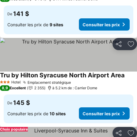
141 $
De
Consulter les prix de
9 sites
Consulter les prix
Partager
Aj
Tru by Hilton Syracuse North Airport Area
Consu
Hotel
Emplacement stratégique
Consulter les prix
3 Étoiles
8,9
Excellent
2 355
à 5.2 km de : Carrier Dome
145 $
De
Consulter les prix de
10 sites
Consulter les prix
Choix populaire
Partager
Aj