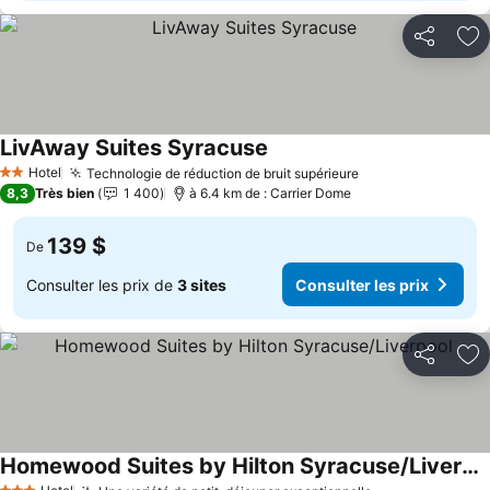
Partager
Aj
LivAway Suites Syracuse
Consulter les prix
Hotel
Technologie de réduction de bruit supérieure
Consulter les pr
2 Étoiles
8,3
Très bien
1 400
à 6.4 km de : Carrier Dome
139 $
De
Consulter les prix de
3 sites
Consulter les prix
Partager
Aj
Homewood Suites by Hilton Syracuse/Liverpool