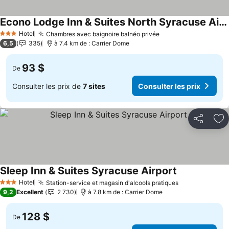
Econo Lodge Inn & Suites North Syracuse Airport
Consulter les prix
Hotel
Chambres avec baignoire balnéo privée
Consulter les prix
3 Étoiles
6,5
335
à 7.4 km de : Carrier Dome
93 $
De
Consulter les prix de
7 sites
Consulter les prix
Partager
Aj
Sleep Inn & Suites Syracuse Airport
Consulter les
Hotel
Station-service et magasin d'alcools pratiques
Consulter les
3 Étoiles
9,2
Excellent
2 730
à 7.8 km de : Carrier Dome
128 $
De