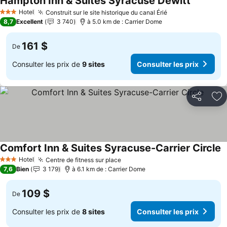
Hampton Inn & Suites Syracuse Dewitt
Consulter
Hotel
Construit sur le site historique du canal Érié
Consulter les pr
3 Étoiles
8,7
Excellent
3 740
à 5.0 km de : Carrier Dome
161 $
De
Consulter les prix de
9 sites
Consulter les prix
Partager
Aj
Comfort Inn & Suites Syracuse-Carrier Circle
C
Hotel
Centre de fitness sur place
Consulter les prix
3 Étoiles
7,6
Bien
3 179
à 6.1 km de : Carrier Dome
109 $
De
Consulter les prix de
8 sites
Consulter les prix