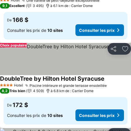
Consulter les prix
Hotel
Une variété de petit-déjeuner exceptionnelle
Consulter les 
3 Étoiles
9,1
Excellent
3 495
à 6.1 km de : Carrier Dome
166 $
De
Consulter les prix de
10 sites
Consulter les prix
Choix populaire
Partager
Aj
DoubleTree by Hilton Hotel Syracuse
Consulter le
Hotel
Piscine intérieure et grande terrasse ensoleillée
Consulter l
4 Étoiles
8,2
Très bien
4 509
à 6.8 km de : Carrier Dome
172 $
De
Consulter les prix de
10 sites
Consulter les prix