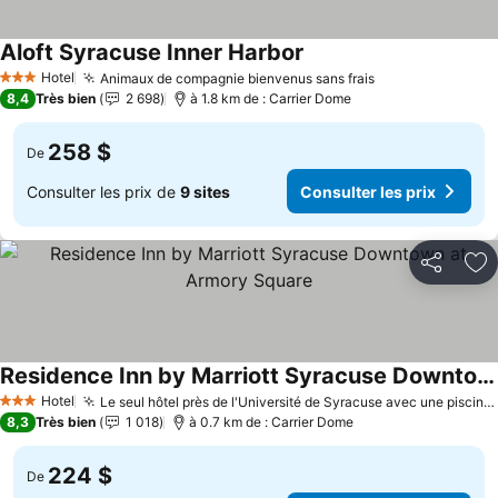
Aloft Syracuse Inner Harbor
Consulter les prix
Hotel
Animaux de compagnie bienvenus sans frais
Consulter les p
3 Étoiles
8,4
Très bien
2 698
à 1.8 km de : Carrier Dome
258 $
De
Consulter les prix de
9 sites
Consulter les prix
Partager
Aj
Residence Inn by Marriott Syracuse Downtown at Armory Square
Consulter les prix
Hotel
Le seul hôtel près de l'Université de Syracuse avec une piscine intérieure
3 Étoiles
8,3
Très bien
1 018
à 0.7 km de : Carrier Dome
224 $
De