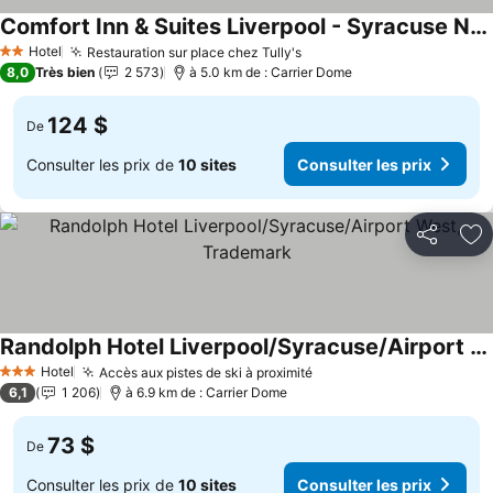
Comfort Inn & Suites Liverpool - Syracuse North
Consulter les prix
Hotel
Restauration sur place chez Tully's
Consulter les prix
2 Étoiles
8,0
Très bien
2 573
à 5.0 km de : Carrier Dome
124 $
De
Consulter les prix de
10 sites
Consulter les prix
Partager
Aj
Randolph Hotel Liverpool/Syracuse/Airport West, Trademark
Consulter les prix
Hotel
Accès aux pistes de ski à proximité
Consulter les prix
3 Étoiles
6,1
1 206
à 6.9 km de : Carrier Dome
73 $
De
Consulter les prix de
10 sites
Consulter les prix