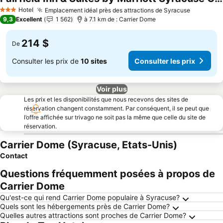
Consulter les prix
Hotel
Emplacement idéal près des attractions de Syracuse
Consulter
3 Étoiles
9,3
Excellent
1 562
à 7.1 km de : Carrier Dome
214 $
De
Consulter les prix de
10 sites
Consulter les prix
Voir plus
Les prix et les disponibilités que nous recevons des sites de
réservation changent constamment. Par conséquent, il se peut que
l’offre affichée sur trivago ne soit pas la même que celle du site de
réservation.
Carrier Dome (Syracuse, Etats-Unis)
Contact
Questions fréquemment posées à propos de
Carrier Dome
Qu'est-ce qui rend Carrier Dome populaire à Syracuse?
Quels sont les hébergements près de Carrier Dome?
Quelles autres attractions sont proches de Carrier Dome?