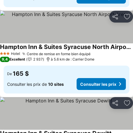
Partager
Aj
Hampton Inn & Suites Syracuse North Airport Area
Consulter les prix
Hotel
Centre de remise en forme bien équipé
Consulter les prix
3 Étoiles
9,4
Excellent
2 937
à 5.6 km de : Carrier Dome
165 $
De
Consulter les prix de
10 sites
Consulter les prix
Partager
Aj