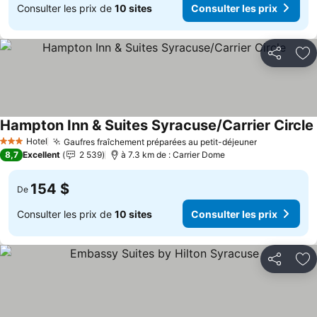
Consulter les prix de
10 sites
Consulter les prix
Partager
Aj
Hampton Inn & Suites Syracuse/Carrier Circle
Hotel
Gaufres fraîchement préparées au petit-déjeuner
Consulter l
3 Étoiles
8,7
Excellent
2 539
à 7.3 km de : Carrier Dome
154 $
De
Consulter les prix de
10 sites
Consulter les prix
Partager
Aj