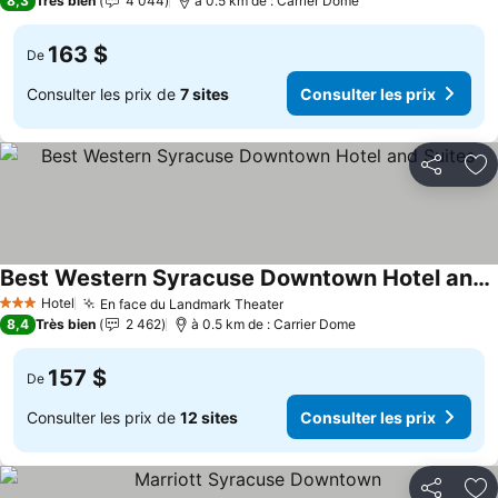
8,3
Très bien
4 044
à 0.5 km de : Carrier Dome
163 $
De
Consulter les prix de
7 sites
Consulter les prix
Partager
Aj
Best Western Syracuse Downtown Hotel and Suites
Consulter les prix
Hotel
En face du Landmark Theater
Consulter les prix
3 Étoiles
8,4
Très bien
2 462
à 0.5 km de : Carrier Dome
157 $
De
Consulter les prix de
12 sites
Consulter les prix