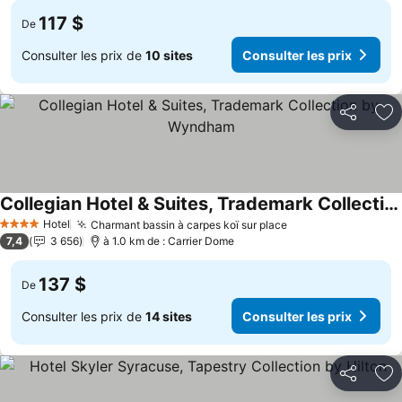
117 $
De
Consulter les prix de
10 sites
Consulter les prix
Partager
Aj
Collegian Hotel & Suites, Trademark Collection by Wyndham
Consulter les prix
Hotel
Charmant bassin à carpes koï sur place
Consulter les pri
4 Étoiles
7,4
3 656
à 1.0 km de : Carrier Dome
137 $
De
Consulter les prix de
14 sites
Consulter les prix
Partager
Aj