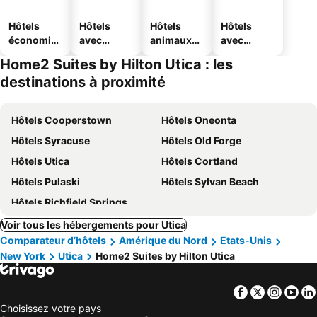
Hôtels
Hôtels
Hôtels
Hôtels
économiq
avec
animaux
avec
ues
piscine
acceptés
parking
Home2 Suites by Hilton Utica : les
destinations à proximité
Hôtels Cooperstown
Hôtels Oneonta
Hôtels Syracuse
Hôtels Old Forge
Hôtels Utica
Hôtels Cortland
Hôtels Pulaski
Hôtels Sylvan Beach
Hôtels Richfield Springs
Voir tous les hébergements pour Utica
Comparateur d’hôtels
Amérique du Nord
Etats-Unis
New York
Utica
Home2 Suites by Hilton Utica
Facebook
Twitter
Insta
Yo
Choisissez votre pays