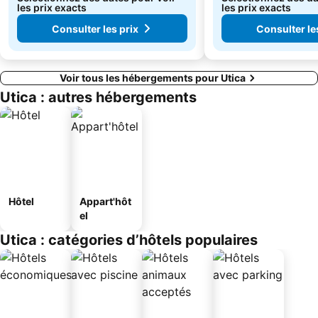
les prix exacts
les prix exacts
Consulter les prix
Consulter le
Voir tous les hébergements pour Utica
Utica : autres hébergements
Hôtel
Appart'hôt
el
Utica : catégories d’hôtels populaires