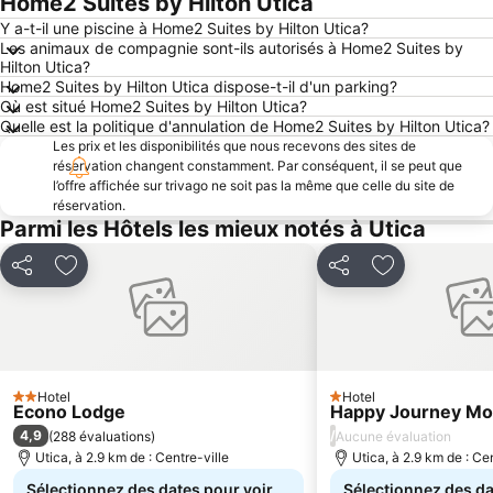
Home2 Suites by Hilton Utica
Y a-t-il une piscine à Home2 Suites by Hilton Utica?
Les animaux de compagnie sont-ils autorisés à Home2 Suites by
Hilton Utica?
Home2 Suites by Hilton Utica dispose-t-il d'un parking?
Où est situé Home2 Suites by Hilton Utica?
Quelle est la politique d'annulation de Home2 Suites by Hilton Utica?
Les prix et les disponibilités que nous recevons des sites de
réservation changent constamment. Par conséquent, il se peut que
l’offre affichée sur trivago ne soit pas la même que celle du site de
réservation.
Parmi les Hôtels les mieux notés à Utica
Partager
Ajouter à mes favoris
Partager
Ajouter à mes
Hotel
Hotel
2 Étoiles
1 Étoiles
Econo Lodge
Happy Journey Mo
4,9
/
(
288 évaluations
)
Aucune évaluation
Utica, à 2.9 km de : Centre-ville
Utica, à 2.9 km de : Cen
Sélectionnez des dates pour voir
Sélectionnez des da