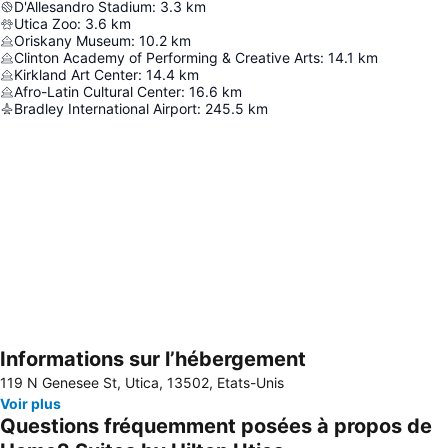
D'Allesandro Stadium
:
3.3
km
Utica Zoo
:
3.6
km
Oriskany Museum
:
10.2
km
Clinton Academy of Performing & Creative Arts
:
14.1
km
Kirkland Art Center
:
14.4
km
Afro-Latin Cultural Center
:
16.6
km
Bradley International Airport
:
245.5
km
Informations sur l’hébergement
Agrandir la carte
119 N Genesee St, Utica, 13502, Etats-Unis
Voir plus
Questions fréquemment posées à propos de