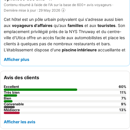
Contenu résumé à l’aide de l’IA sur la base de 600+ avis voyageurs ·
Dernière mise à jour : 29 May 2026
Cet hôtel est un pôle urbain polyvalent qui s'adresse aussi bien
aux
voyageurs d'affaires
qu'aux
familles
et aux
touristes
. Son
emplacement privilégié près de la NYS Thruway et du centre-
ville d'Utica offre un accès facile aux automobilistes et place les
clients à quelques pas de nombreux restaurants et bars.
L'établissement dispose d'une
piscine intérieure
accueillante et
d'une
laverie gratuite
pratique, améliorant le séjour de tous les
Afficher plus
clients. Le personnel est constamment félicité pour son
professionnalisme et sa gentillesse, complétant le petit-déjeuner
gratuit très apprécié, composé de délicieuses gaufres et de
Avis des clients
brioches à la cannelle faites maison. Pour une expérience plus
calme, les clients devraient demander une chambre ne donnant
Excellent
60
%
pas sur Genesee Street afin de minimiser le bruit potentiel de la
Très bien
11
%
rue.
Bien
7
%
Convenable
9
%
Médiocre
13
%
Afficher les avis