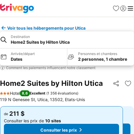
Favoris
Se con
Me
Voir tous les hébergements pour Utica
Destination
Home2 Suites by Hilton Utica
Arrivée/départ
Personnes et chambres
Dates
2 personnes, 1 chambre
Comment les paiements influencent notre classement
Home2 Suites by Hilton Utica
Partager
Aj
Hotel
8,6
Excellent
(
1 356 évaluations
)
3 Étoiles
119 N Genesee St, Utica, 13502, Etats-Unis
211 $
211 $
de
de
Consulter les prix de
10 sites
Consulter les prix de
10 sites
Consulter les prix
Consulter les prix