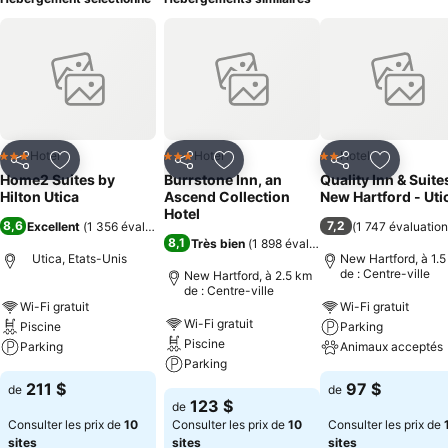
Hotel
Hotel
Hotel
3 Étoiles
3 Étoiles
2 Étoiles
Partager
Ajouter à mes favoris
Partager
Ajouter à mes favoris
Partager
Ajouter à
Home2 Suites by
Burrstone Inn, an
Quality Inn & Suite
Hilton Utica
Ascend Collection
New Hartford - Uti
Hotel
8,6
7,2
Excellent
(
1 356 évaluations
)
(
1 747 évaluatio
8,1
Très bien
(
1 898 évaluations
)
Utica, Etats-Unis
New Hartford, à 1.
de : Centre-ville
New Hartford, à 2.5 km
de : Centre-ville
Wi-Fi gratuit
Wi-Fi gratuit
Wi-Fi gratuit
Piscine
Parking
Piscine
Parking
Animaux acceptés
Parking
211 $
97 $
de
de
123 $
de
Consulter les prix de
10
Consulter les prix de
10
Consulter les prix de
sites
sites
sites