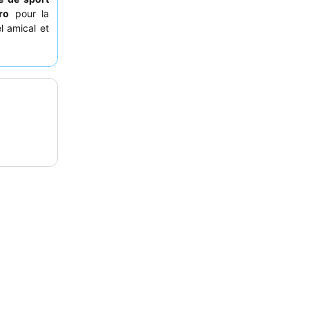
ro
pour la
l amical et
de grande
sez à vous
e journée