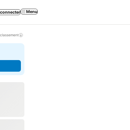
Menu
 connecter
 classement