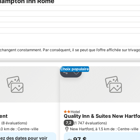
Hampton Inn Rome
 changent constamment. Par conséquent, il se peut que l’offre affichée sur trivago
Choix populaire
 à mes favoris
Ajouter à mes favoris
Partager
Hotel
2 Étoiles
ent
Quality Inn & Suites New Hartfo
7,2
t
(
8 évaluations
)
(
1 747 évaluations
)
.0 km de : Centre-ville
New Hartford, à 1.5 km de : Centre-ville
ez des dates pour voir
97 $
de