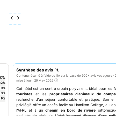
Synthèse des avis
Contenu résumé à l’aide de l’IA sur la base de 500+ avis voyageurs · 
57
%
mise à jour : 29 May 2026
22
%
9
%
Cet hôtel est un centre urbain polyvalent, idéal pour les
f
3
%
touristes
et les
propriétaires d'animaux de compa
9
%
recherche d'un séjour confortable et pratique. Son e
privilégié offre un accès facile au Hamilton College, au la
l'AFRL et à un
chemin en bord de rivière
pittoresqu
activités de plein air. L'établissement dispose d'une
sal