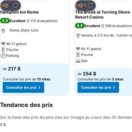
Ajouter à mes favoris
Ajouter à mes favor
Hotel
Hotel
3 Étoiles
4 Étoiles
Partager
Partager
Hampton Inn Rome
The Brook at Turning Stone
Resort Casino
8,9
Excellent
(
2 110 évaluations
)
8,9
Excellent
(
2 299 évaluations
Rome, Etats-Unis
Verona, à 3.0 km de : Centre-vi
Wi-Fi gratuit
Wi-Fi gratuit
Piscine
Piscine
Parking
Spa
Consulter les prix
217 $
de
Consulter les prix
254 $
de
Consulter les prix de
10 sites
Consulter les prix de
3 sites
Consulter les prix
Consulter les prix
Tendance des prix
Sur la base des prix les plus bas sur trivago au cours des 30 dernier
0 $