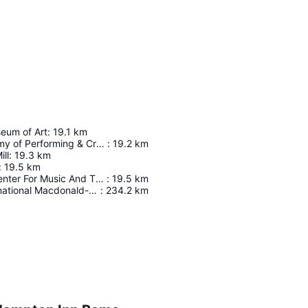
seum of Art
:
19.1
km
Clinton Academy of Performing & Creative Arts
:
19.2
km
ill
:
19.3
km
:
19.5
km
Schambach Center For Music And The Performing Arts
:
19.5
km
Aéroport International Macdonald-Cartier
:
234.2
km
Agrandir la carte