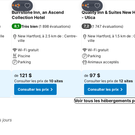
is
Ajouter à mes favoris
Ajouter à mes fav
Hotel
Hotel
3 Étoiles
2 Étoiles
Partager
Partager
Burrstone Inn, an Ascend
Quality Inn & Suites New 
Collection Hotel
- Utica
8,1
7,2
)
Très bien
(
1 898 évaluations
)
(
1 747 évaluations
)
lle
New Hartford, à 2.5 km de : Centre-
New Hartford, à 1.5 km de : 
ville
ville
Wi-Fi gratuit
Wi-Fi gratuit
Piscine
Parking
Parking
Animaux acceptés
Consulter les prix
Consulter les prix
121 $
97 $
de
de
Consulter les prix de
10 sites
Consulter les prix de
12 sites
Consulter les prix
Consulter les prix
Voir tous les hébergements 
s jours