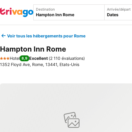
Destination
Arrivée/départ
Dates
Voir tous les hébergements pour Rome
Hampton Inn Rome
Hotel
Excellent
(
2 110 évaluations
)
8,9
3 Étoiles
1352 Floyd Ave, Rome, 13441, Etats-Unis