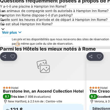
Questions fréquemment posées à propos de 
Y a-t-il une piscine à Hampton Inn Rome?
Les animaux de compagnie sont-ils autorisés à Hampton Inn Rome?
Hampton Inn Rome dispose-t-il d'un parking?
Quelle sont les heures d'arrivée et de départ à Hampton Inn Rome?
Où est situé Hampton Inn Rome?
Voir plus
Les prix et les disponibilités que nous recevons des sites de réservation
pas la même que celle du site de réservation.
Parmi les Hôtels les mieux notés à Rome
Ajouter à mes favoris
Ajouter
Partager
Partager
Hotel
Hotel
3 Étoiles
4 Étoiles
Burrstone Inn, an Ascend Collection Hotel
The Cresc
8,1
9,2
Très bien
(
1 898 évaluations
)
Excellen
New Hartford, à 2.5 km de : Centre-ville
Verona, à 3
Sélectionn
121 $
de