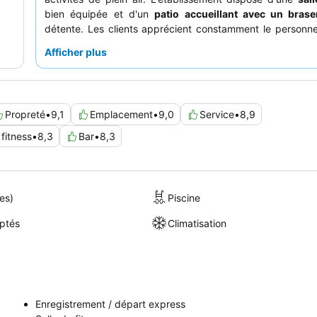
bien équipée et d'un
patio accueillant avec un brase
détente. Les clients apprécient constamment le personne
serviable, ainsi que le
petit-déjeuner gratuit
varié et 
Afficher plus
qualité. Pour une expérience vraiment relaxante, pen
détendre près du brasero sur le patio après un
d'exploration.
Propreté
•
9,1
Emplacement
•
9,0
Service
•
8,9
 fitness
•
8,3
Bar
•
8,3
es)
Piscine
ptés
Climatisation
Enregistrement / départ express