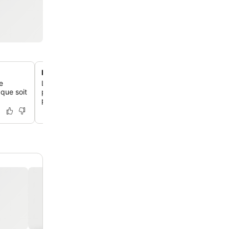
Hébergement où les animaux sont les bienvenus
e
L'hôtel accueille les animaux de compagnie et propose
 que soit
promenade spéciale avec des sacs, assurant un séjour 
pour toi et tes compagnons à quatre pattes.