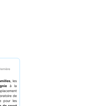
Dernière
amilles
, les
gnie
à la
mplacement
boratoire de
e pour les
le de sport