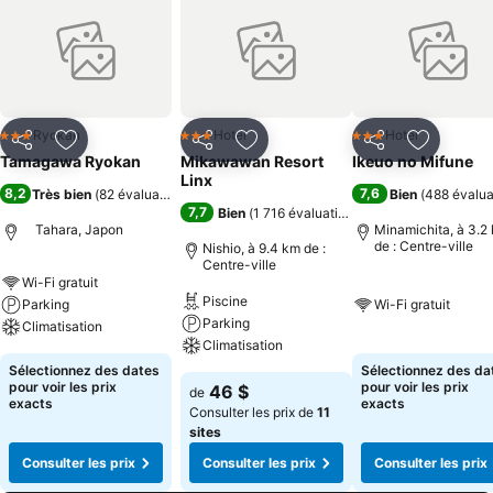
Ryokan
Hotel
Hotel
3 Étoiles
3 Étoiles
3 Étoiles
Partager
Ajouter à mes favoris
Partager
Ajouter à mes favoris
Partager
Ajouter à
Tamagawa Ryokan
Mikawawan Resort
Ikeuo no Mifune
Linx
8,2
7,6
Très bien
(
82 évaluations
)
Bien
(
488 évalua
7,7
Bien
(
1 716 évaluations
)
Tahara, Japon
Minamichita, à 3.2
de : Centre-ville
Nishio, à 9.4 km de :
Centre-ville
Wi-Fi gratuit
Piscine
Parking
Wi-Fi gratuit
Parking
Climatisation
Climatisation
Sélectionnez des dates
Sélectionnez des da
pour voir les prix
pour voir les prix
46 $
de
exacts
exacts
Consulter les prix de
11
sites
Consulter les prix
Consulter les prix
Consulter les prix