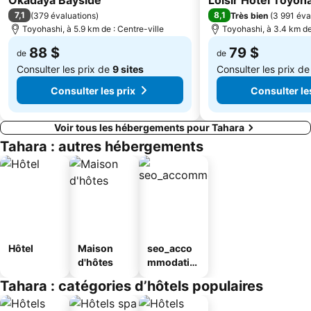
Okadaya Bayside
Loisir Hotel Toyoh
7,1
8,1
(
379 évaluations
)
Très bien
(
3 991 éva
Toyohashi, à 5.9 km de : Centre-ville
Toyohashi, à 3.4 km de
88 $
79 $
de
de
Consulter les prix de
9 sites
Consulter les prix d
Consulter les prix
Consulter le
Voir tous les hébergements pour Tahara
Tahara : autres hébergements
Hôtel
Maison
seo_acco
d'hôtes
mmodatio
n_type_car
Tahara : catégories d’hôtels populaires
ousel_ryo
kan