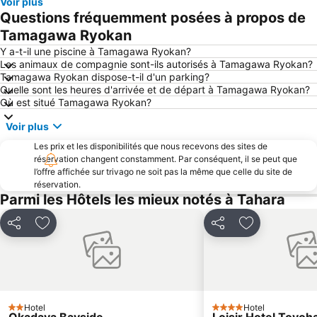
Voir plus
Questions fréquemment posées à propos de
Tamagawa Ryokan
Y a-t-il une piscine à Tamagawa Ryokan?
Les animaux de compagnie sont-ils autorisés à Tamagawa Ryokan?
Tamagawa Ryokan dispose-t-il d'un parking?
Quelle sont les heures d'arrivée et de départ à Tamagawa Ryokan?
Où est situé Tamagawa Ryokan?
Voir plus
Les prix et les disponibilités que nous recevons des sites de
réservation changent constamment. Par conséquent, il se peut que
l’offre affichée sur trivago ne soit pas la même que celle du site de
réservation.
Parmi les Hôtels les mieux notés à Tahara
Partager
Ajouter à mes favoris
Partager
Ajouter à mes
Hotel
Hotel
2 Étoiles
4 Étoiles