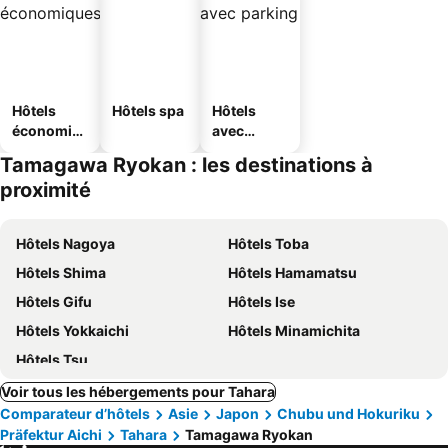
Hôtels
Hôtels spa
Hôtels
économiq
avec
ues
parking
Tamagawa Ryokan : les destinations à
proximité
Hôtels Nagoya
Hôtels Toba
Hôtels Shima
Hôtels Hamamatsu
Hôtels Gifu
Hôtels Ise
Hôtels Yokkaichi
Hôtels Minamichita
Hôtels Tsu
Voir tous les hébergements pour Tahara
Comparateur d’hôtels
Asie
Japon
Chubu und Hokuriku
Präfektur Aichi
Tahara
Tamagawa Ryokan