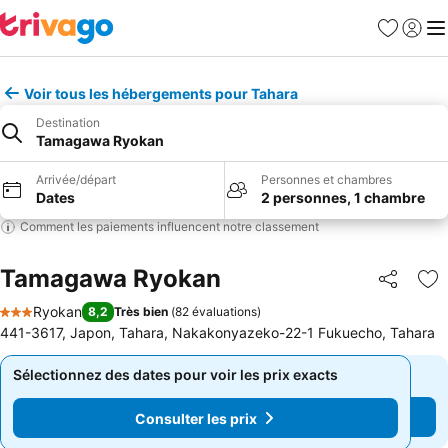
Favoris
Se con
Me
Voir tous les hébergements pour Tahara
Destination
Tamagawa Ryokan
Arrivée/départ
Personnes et chambres
Dates
2 personnes, 1 chambre
Comment les paiements influencent notre classement
Tamagawa Ryokan
Partager
Aj
Ryokan
8,2
Très bien
(
82 évaluations
)
3 Étoiles
441-3617, Japon, Tahara, Nakakonyazeko-22-1 Fukuecho, Tahara
Sélectionnez des dates pour voir les prix exacts
Sélectionnez des dates pour voir les prix exacts
Consulter les prix
Consulter les prix