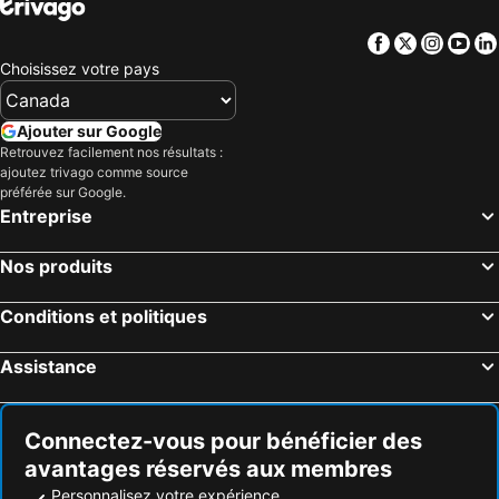
Facebook
Twitter
Insta
Yo
Choisissez votre pays
Ajouter sur Google
Retrouvez facilement nos résultats :
ajoutez trivago comme source
préférée sur Google.
Entreprise
Nos produits
Conditions et politiques
Assistance
Connectez-vous pour bénéficier des
avantages réservés aux membres
Personnalisez votre expérience