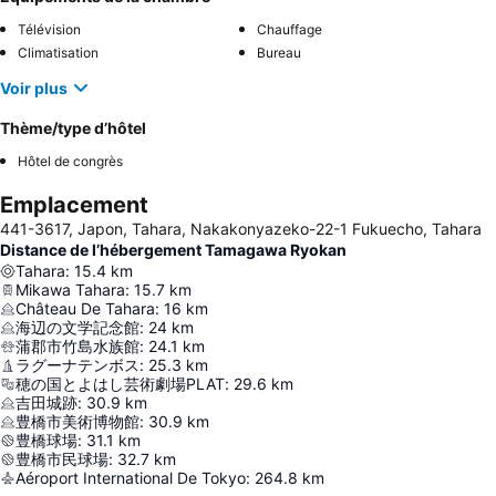
Télévision
Chauffage
Climatisation
Bureau
Voir plus
Thème/type d’hôtel
Hôtel de congrès
Emplacement
441-3617, Japon, Tahara, Nakakonyazeko-22-1 Fukuecho, Tahara
Distance de l’hébergement Tamagawa Ryokan
Tahara
:
15.4
km
Mikawa Tahara
:
15.7
km
Château De Tahara
:
16
km
海辺の文学記念館
:
24
km
蒲郡市竹島水族館
:
24.1
km
ラグーナテンボス
:
25.3
km
穂の国とよはし芸術劇場PLAT
:
29.6
km
吉田城跡
:
30.9
km
豊橋市美術博物館
:
30.9
km
豊橋球場
:
31.1
km
豊橋市民球場
:
32.7
km
Aéroport International De Tokyo
:
264.8
km