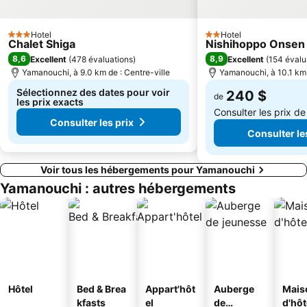
Hotel
Hotel
3 Étoiles
2 Étoiles
Chalet Shiga
Nishihoppo Onsen 
8,6
8,9
Excellent
(
478 évaluations
)
Excellent
(
154 évalu
Yamanouchi, à 9.0 km de : Centre-ville
Yamanouchi, à 10.1 km 
Sélectionnez des dates pour voir
240 $
de
les prix exacts
Consulter les prix d
Consulter les prix
Consulter le
Voir tous les hébergements pour Yamanouchi
Yamanouchi : autres hébergements
Hôtel
Bed & Brea
Appart'hôt
Auberge
Mais
kfasts
el
de
d'hô