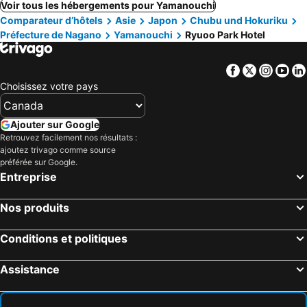
Voir tous les hébergements pour Yamanouchi
Comparateur d’hôtels
Asie
Japon
Chubu und Hokuriku
Préfecture de Nagano
Yamanouchi
Ryuoo Park Hotel
Facebook
Twitter
Insta
Yo
Choisissez votre pays
Ajouter sur Google
Retrouvez facilement nos résultats :
ajoutez trivago comme source
préférée sur Google.
Entreprise
Nos produits
Conditions et politiques
Assistance