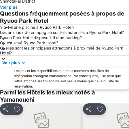
Shimotakai District
Onsen Ski Area
Tateyama kurobe
Voir plus
Questions fréquemment posées à propos de
Gala Yuzawa
Kurohime Kogen Snow Park
Ryuoo Park Hotel
Iizuna Kogen Ski Area
Echigo Yuzawa Hot Spring
Y a-t-il une piscine à Ryuoo Park Hotel?
Komaganekogen Ski Area
Maiko Snow Resort
Les animaux de compagnie sont-ils autorisés à Ryuoo Park Hotel?
Ryuoo Park Hotel dispose-t-il d'un parking?
Où est situé Ryuoo Park Hotel?
Quelles sont les principales attractions à proximité de Ryuoo Park
Hotel?
Voir plus
Les prix et les disponibilités que nous recevons des sites de
réservation changent constamment. Par conséquent, il se peut que
l’offre affichée sur trivago ne soit pas la même que celle du site de
réservation.
Parmi les Hôtels les mieux notés à
Yamanouchi
Partager
Ajouter à mes favoris
Partager
Ajouter à mes