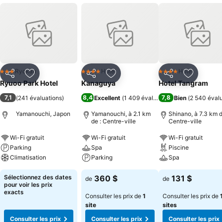
Ryokan
Hotel
Hotel
3 Étoiles
4 Étoiles
4 Étoiles
Partager
Ajouter à mes favoris
Partager
Ajouter à mes favoris
Partager
Ajouter à
Ryuoo Park Hotel
Kanaguya
Hotel Tangram
7,1
8,4
7,8
(
241 évaluations
)
Excellent
(
1 409 évaluations
)
Bien
(
2 540 éval
Yamanouchi, Japon
Yamanouchi, à 2.1 km
Shinano, à 7.3 km d
de : Centre-ville
Centre-ville
Wi-Fi gratuit
Wi-Fi gratuit
Wi-Fi gratuit
Parking
Spa
Piscine
Climatisation
Parking
Spa
Sélectionnez des dates
360 $
131 $
de
de
pour voir les prix
exacts
Consulter les prix de
1
Consulter les prix de
site
sites
Consulter les prix
Consulter les prix
Consulter les prix