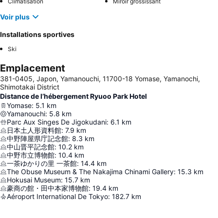
Climatisation
Miroir grossissant
Voir plus
Installations sportives
Ski
Emplacement
381-0405, Japon, Yamanouchi, 11700-18 Yomase, Yamanochi,
Shimotakai District
Distance de l’hébergement Ryuoo Park Hotel
Yomase
:
5.1
km
Yamanouchi
:
5.8
km
Parc Aux Singes De Jigokudani
:
6.1
km
日本土人形資料館
:
7.9
km
中野陣屋県庁記念館
:
8.3
km
中山晋平記念館
:
10.2
km
中野市立博物館
:
10.4
km
一茶ゆかりの里 一茶館
:
14.4
km
The Obuse Museum & The Nakajima Chinami Gallery
:
15.3
km
Hokusai Museum
:
15.7
km
豪商の館・田中本家博物館
:
19.4
km
Aéroport International De Tokyo
:
182.7
km