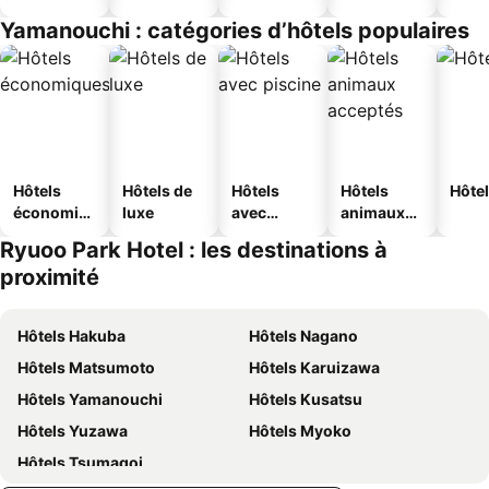
jeunesse
Yamanouchi : catégories d’hôtels populaires
Hôtels
Hôtels de
Hôtels
Hôtels
Hôtel
économiq
luxe
avec
animaux
ues
piscine
acceptés
Ryuoo Park Hotel : les destinations à
proximité
Hôtels Hakuba
Hôtels Nagano
Hôtels Matsumoto
Hôtels Karuizawa
Hôtels Yamanouchi
Hôtels Kusatsu
Hôtels Yuzawa
Hôtels Myoko
Hôtels Tsumagoi