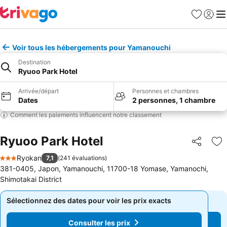
Favoris
Se con
Me
Voir tous les hébergements pour Yamanouchi
Destination
Ryuoo Park Hotel
Arrivée/départ
Personnes et chambres
Dates
2 personnes, 1 chambre
Comment les paiements influencent notre classement
Ryuoo Park Hotel
Partager
Aj
Ryokan
7,1
(
241 évaluations
)
3 Étoiles
381-0405, Japon, Yamanouchi, 11700-18 Yomase, Yamanochi,
Shimotakai District
Sélectionnez des dates pour voir les prix exacts
Sélectionnez des dates pour voir les prix exacts
Consulter les prix
Consulter les prix