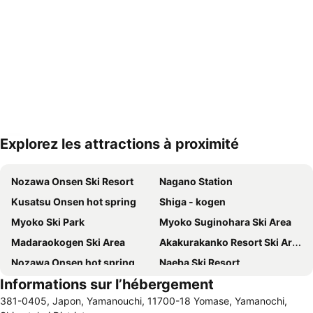
Explorez les attractions à proximité
Agrandir la carte
Nozawa Onsen Ski Resort
Nagano Station
Kusatsu Onsen hot spring
Shiga - kogen
Myoko Ski Park
Myoko Suginohara Ski Area
Madaraokogen Ski Area
Akakurakanko Resort Ski Area
Nozawa Onsen hot spring
Naeba Ski Resort
Informations sur l’hébergement
Yudanakashibu Hot Spring village
Akakura Hot Spring Ski Area
381-0405, Japon, Yamanouchi, 11700-18 Yomase, Yamanochi,
Zenkoji Temple
Togakushi Shrine