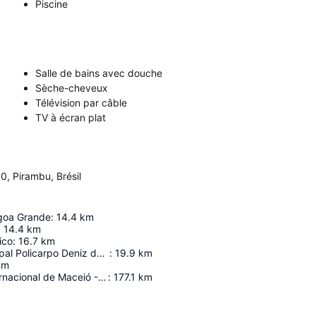
Piscine
Salle de bains avec douche
Sèche-cheveux
Télévision par câble
TV à écran plat
, Pirambu, Brésil
goa Grande
:
14.4
km
:
14.4
km
ico
:
16.7
km
Estádio Municipal Policarpo Deniz de Rezende
:
19.9
km
km
Aeroporto Internacional de Maceió - Zumbi dos Palmares
:
177.1
km