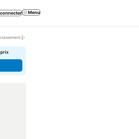
Menu
 connecter
 classement
 prix