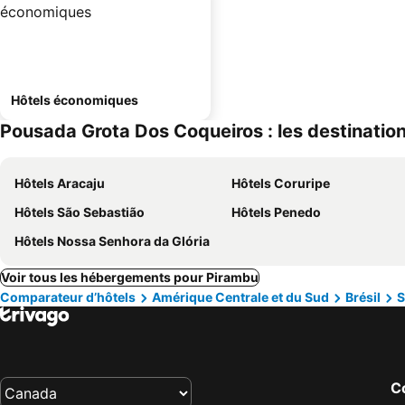
Hôtels économiques
Pousada Grota Dos Coqueiros : les destination
Hôtels Aracaju
Hôtels Coruripe
Hôtels São Sebastião
Hôtels Penedo
Hôtels Nossa Senhora da Glória
Voir tous les hébergements pour Pirambu
Comparateur d’hôtels
Amérique Centrale et du Sud
Brésil
S
Co