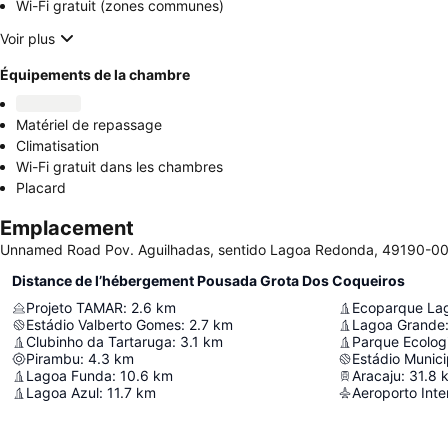
Wi-Fi gratuit (zones communes)
Voir plus
Équipements de la chambre
Matériel de repassage
Climatisation
Wi-Fi gratuit dans les chambres
Placard
Emplacement
Unnamed Road Pov. Aguilhadas, sentido Lagoa Redonda, 49190-000
Distance de l’hébergement Pousada Grota Dos Coqueiros
Projeto TAMAR
:
2.6
km
Ecoparque La
Estádio Valberto Gomes
:
2.7
km
Lagoa Grande
Clubinho da Tartaruga
:
3.1
km
Parque Ecolog
Pirambu
:
4.3
km
Lagoa Funda
:
10.6
km
Aracaju
:
31.8
Lagoa Azul
:
11.7
km