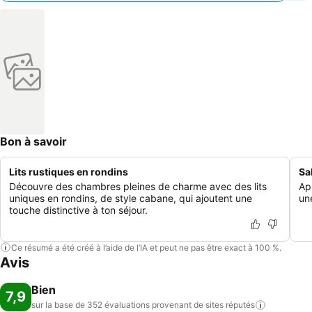
Bon à savoir
Lits rustiques en rondins
Sa
Découvre des chambres pleines de charme avec des lits
App
uniques en rondins, de style cabane, qui ajoutent une
un
touche distinctive à ton séjour.
Ce résumé a été créé à l’aide de l’IA et peut ne pas être exact à 100 %.
Avis
Bien
7,9
sur la base de 352 évaluations provenant de sites
réputés