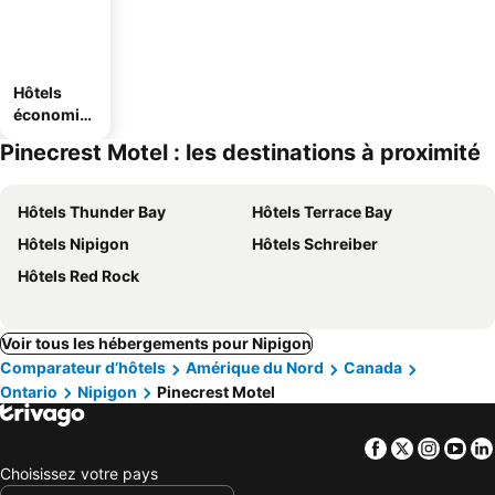
Hôtels
économiq
ues
Pinecrest Motel : les destinations à proximité
Hôtels Thunder Bay
Hôtels Terrace Bay
Hôtels Nipigon
Hôtels Schreiber
Hôtels Red Rock
Voir tous les hébergements pour Nipigon
Comparateur d’hôtels
Amérique du Nord
Canada
Ontario
Nipigon
Pinecrest Motel
Facebook
Twitter
Insta
Yo
Choisissez votre pays