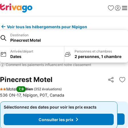
Favoris
Se con
Me
Voir tous les hébergements pour Nipigon
Destination
Pinecrest Motel
Arrivée/départ
Personnes et chambres
Dates
2 personnes, 1 chambre
Comment les paiements influencent notre classement
Pinecrest Motel
Partager
Aj
Motel
7,9
Bien
(
352 évaluations
)
2 Étoiles
536 ON-17, Nipigon, P0T, Canada
Sélectionnez des dates pour voir les prix exacts
Sélectionnez des dates pour voir les prix exacts
Consulter les prix
Consulter les prix