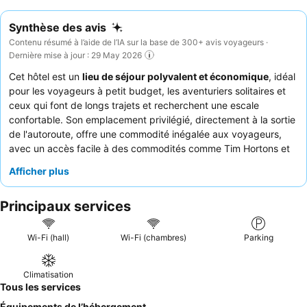
Synthèse des avis
Contenu résumé à l’aide de l’IA sur la base de 300+ avis voyageurs ·
Dernière mise à jour : 29 May 2026
Cet hôtel est un
lieu de séjour polyvalent et économique
, idéal
pour les voyageurs à petit budget, les aventuriers solitaires et
ceux qui font de longs trajets et recherchent une escale
confortable. Son emplacement privilégié, directement à la sortie
de l'autoroute, offre une commodité inégalée aux voyageurs,
avec un accès facile à des commodités comme Tim Hortons et
Ducky's Diner. L'inclusion d'un
micro-ondes et d'un mini-
Afficher plus
réfrigérateur
dans les chambres, ainsi que la politique
d'animaux acceptés, améliore considérablement l'expérience
Principaux services
client. Les clients louent constamment le personnel chaleureux
et serviable, soulignant particulièrement l'efficacité du service
de la réception et les délicieux petits pains faits maison livrés
Wi-Fi (hall)
Wi-Fi (chambres)
Parking
directement dans les chambres. Pour un séjour plus calme, les
clients recommandent de demander une chambre donnant sur
Climatisation
l'arrière, loin de l'autoroute.
Tous les services
Équipements de l’hébergement