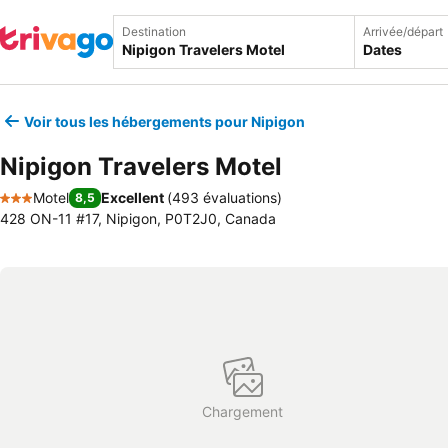
Destination
Arrivée/départ
Dates
Voir tous les hébergements pour Nipigon
Nipigon Travelers Motel
Motel
Excellent
(
493 évaluations
)
8,5
3 Étoiles
428 ON-11 #17, Nipigon, P0T2J0, Canada
Chargement