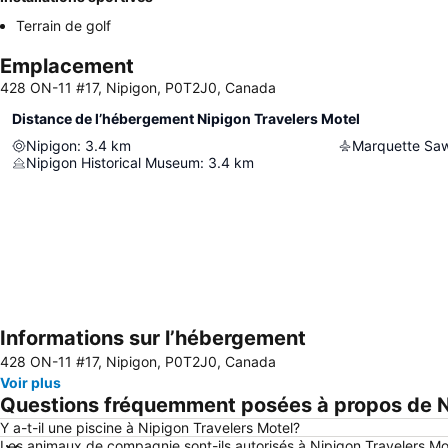
Terrain de golf
Emplacement
428 ON-11 #17, Nipigon, P0T2J0, Canada
Distance de l’hébergement Nipigon Travelers Motel
Nipigon
:
3.4
km
Marquette Saw
Nipigon Historical Museum
:
3.4
km
Informations sur l’hébergement
428 ON-11 #17, Nipigon, P0T2J0, Canada
Voir plus
Questions fréquemment posées à propos de N
Y a-t-il une piscine à Nipigon Travelers Motel?
Les animaux de compagnie sont-ils autorisés à Nipigon Travelers Mo