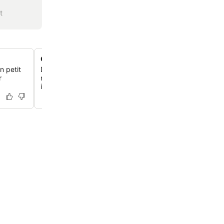
t
Chambres rénovées, propres et confortables
n petit
Découvre des hébergements modernisés avec une décor
r
mobilier contemporains, constamment salués pour leur 
impeccable et leur ambiance fraîche.