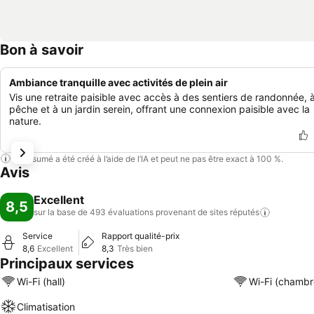
Bon à savoir
Ambiance tranquille avec activités de plein air
Vis une retraite paisible avec accès à des sentiers de randonnée, à
pêche et à un jardin serein, offrant une connexion paisible avec la
nature.
Ce résumé a été créé à l’aide de l’IA et peut ne pas être exact à 100 %.
Avis
Excellent
8,5
sur la base de 493 évaluations provenant de sites
réputés
Service
Rapport qualité-prix
8,6
Excellent
8,3
Très bien
Principaux services
Wi-Fi (hall)
Wi-Fi (chambr
Climatisation