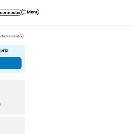
Menu
 connecter
 classement
 prix
t