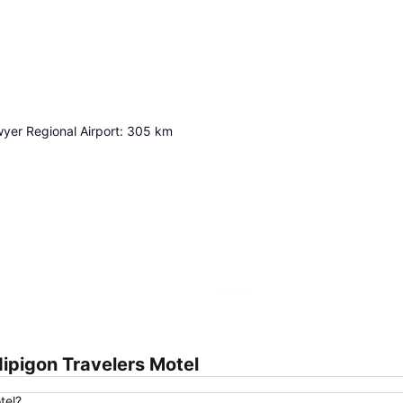
yer Regional Airport
:
305
km
Agrandir la carte
ipigon Travelers Motel
tel?