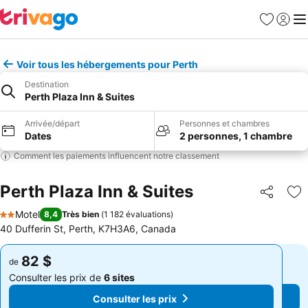
Favoris
Se con
Me
Voir tous les hébergements pour Perth
Destination
Perth Plaza Inn & Suites
Arrivée/départ
Personnes et chambres
Dates
2 personnes, 1 chambre
Comment les paiements influencent notre classement
Perth Plaza Inn & Suites
Partager
Aj
Motel
8,4
Très bien
(
1 182 évaluations
)
2 Étoiles
40 Dufferin St, Perth, K7H3A6, Canada
82 $
82 $
de
de
Consulter les prix de
6 sites
Consulter les prix de
6 sites
Consulter les prix
Consulter les prix