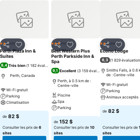
Motel
Hotel
Hotel
2 Étoiles
3 Étoiles
2 Étoiles
Partager
Ajouter à mes favoris
Partager
Ajouter à mes favoris
Partager
Ajouter à
Perth Plaza Inn &
Best Western Plus
Econo Lodge
Suites
Perth Parkside Inn &
6,3
(
1 829 évaluatio
Spa
8,4
Très bien
(
1 182 évaluations
)
Smiths Falls, à 0.6
9,1
Excellent
(
3 159 évaluations
)
de : Centre-ville
Perth, Canada
Perth, à 0.5 km de :
Wi-Fi gratuit
Centre-ville
Wi-Fi gratuit
Parking
Piscine
Parking
Animaux acceptés
Spa
Climatisation
Parking
Consulter les pri
82 $
de
Consulter les prix
82 $
de
Consulter les prix
152 $
de
Consulter les prix de
6
Consulter les prix de
10
Consulter les prix de
sites
sites
sites