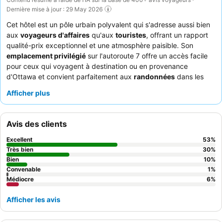
Dernière mise à jour : 29 May 2026
Cet hôtel est un pôle urbain polyvalent qui s'adresse aussi bien
aux
voyageurs d'affaires
qu'aux
touristes
, offrant un rapport
qualité-prix exceptionnel et une atmosphère paisible. Son
emplacement privilégié
sur l'autoroute 7 offre un accès facile
pour ceux qui voyagent à destination ou en provenance
d'Ottawa et convient parfaitement aux
randonnées
dans les
parcs provinciaux voisins. De nombreuses chambres
Afficher plus
comprennent un
réfrigérateur
et un
micro-ondes
, pour les
clients souhaitant préparer leurs repas. Les clients apprécient
constamment le
personnel
pour son amabilité et sa serviabilité
Avis des clients
exceptionnelles, ainsi que la commodité des nombreux
restaurants à proximité
. Pour un séjour plus calme, choisissez
Excellent
53
%
une chambre donnant sur le jardin.
Très bien
30
%
Bien
10
%
Convenable
1
%
Médiocre
6
%
Afficher les avis