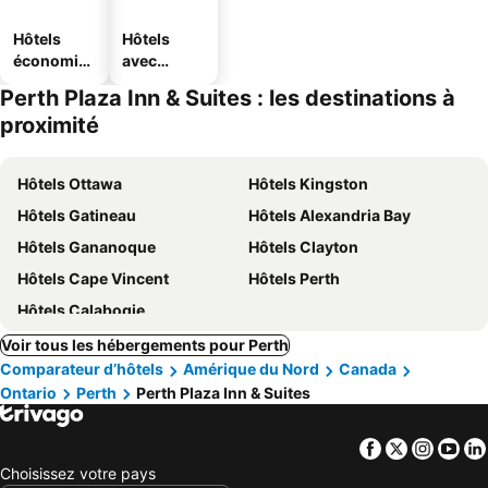
Hôtels
Hôtels
économiq
avec
ues
parking
Perth Plaza Inn & Suites : les destinations à
proximité
Hôtels Ottawa
Hôtels Kingston
Hôtels Gatineau
Hôtels Alexandria Bay
Hôtels Gananoque
Hôtels Clayton
Hôtels Cape Vincent
Hôtels Perth
Hôtels Calabogie
Voir tous les hébergements pour Perth
Comparateur d’hôtels
Amérique du Nord
Canada
Ontario
Perth
Perth Plaza Inn & Suites
Facebook
Twitter
Insta
Yo
Choisissez votre pays