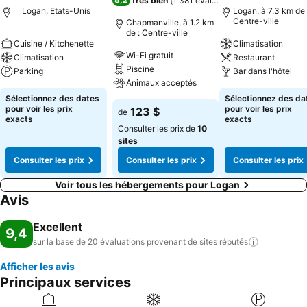
Très bien
(
1 381 évaluations
)
Logan, Etats-Unis
Logan, à 7.3 km de 
Centre-ville
Chapmanville, à 1.2 km
de : Centre-ville
Cuisine / Kitchenette
Climatisation
Wi-Fi gratuit
Climatisation
Restaurant
Piscine
Parking
Bar dans l'hôtel
Animaux acceptés
Sélectionnez des dates
Sélectionnez des da
pour voir les prix
pour voir les prix
123 $
de
exacts
exacts
Consulter les prix de
10
sites
Consulter les prix
Consulter les prix
Consulter les prix
Voir tous les hébergements pour Logan
Avis
Excellent
9,4
sur la base de 20 évaluations provenant de sites
réputés
Afficher les avis
Principaux services