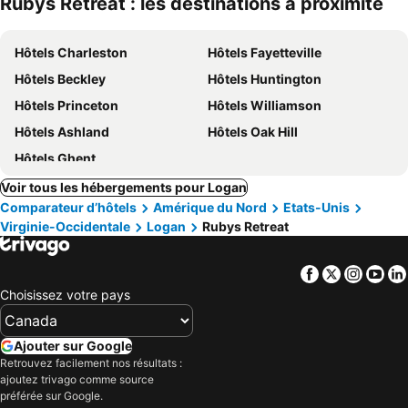
Rubys Retreat : les destinations à proximité
Hôtels Charleston
Hôtels Fayetteville
Hôtels Beckley
Hôtels Huntington
Hôtels Princeton
Hôtels Williamson
Hôtels Ashland
Hôtels Oak Hill
Hôtels Ghent
Voir tous les hébergements pour Logan
Comparateur d’hôtels
Amérique du Nord
Etats-Unis
Virginie-Occidentale
Logan
Rubys Retreat
Facebook
Twitter
Insta
Yo
Choisissez votre pays
Ajouter sur Google
Retrouvez facilement nos résultats :
ajoutez trivago comme source
préférée sur Google.