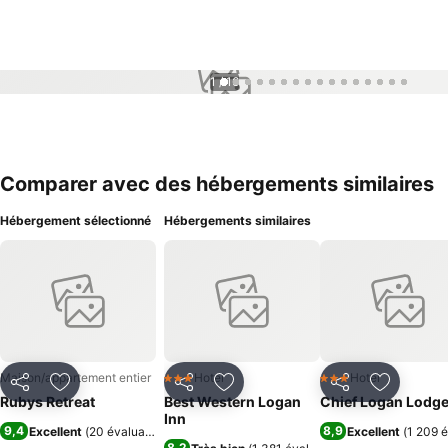
1 / 16
Comparer avec des hébergements similaires
Hébergement sélectionné
Hébergements similaires
Maison/appartement entier
Hotel
Hotel
3 Étoiles
3 Étoiles
Partager
Ajouter à mes favoris
Partager
Ajouter à mes favoris
Partager
Ajouter à
Rubys Retreat
Best Western Logan
Chief Logan Lodg
Inn
9,4
8,9
Excellent
(
20 évaluations
)
Excellent
(
1 209 é
8,2