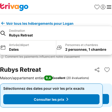
Favoris
Se con
Me
Voir tous les hébergements pour Logan
Destination
Rubys Retreat
Arrivée/départ
Personnes et chambres
Dates
2 personnes, 1 chambre
Comment les paiements influencent notre classement
Rubys Retreat
Partager
Aj
Maison/appartement entier
9,4
Excellent
(
20 évaluations
)
Sélectionnez des dates pour voir les prix exacts
Sélectionnez des dates pour voir les prix exacts
Consulter les prix
Consulter les prix