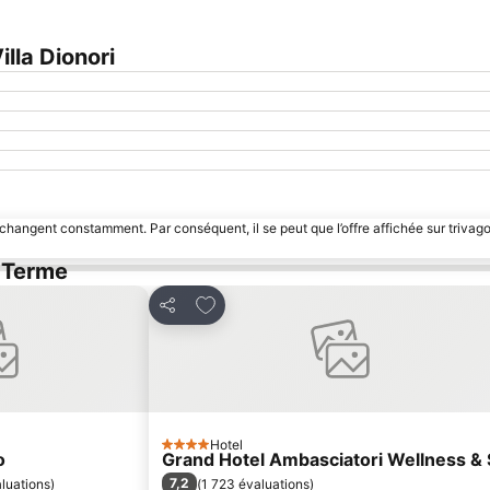
lla Dionori
 changent constamment. Par conséquent, il se peut que l’offre affichée sur trivago
o Terme
avoris
Ajouter à mes favoris
Partager
Hotel
4 Étoiles
o
Grand Hotel Ambasciatori Wellness &
7,2
luations
)
(
1 723 évaluations
)