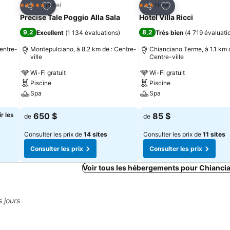
is
Ajouter à mes favoris
Ajouter à mes fav
Hotel
Hotel
5 Étoiles
3 Étoiles
Partager
Partager
Precise Tale Poggio Alla Sala
Hotel Villa Ricci
9,2
8,2
Excellent
(
1 134 évaluations
)
Très bien
(
4 719 évaluati
Centre-
Montepulciano, à 8.2 km de : Centre-
Chianciano Terme, à 1.1 km 
ville
Centre-ville
Wi-Fi gratuit
Wi-Fi gratuit
Piscine
Piscine
Spa
Spa
Consulter les prix
Consulter les prix
r les
650 $
85 $
de
de
Consulter les prix de
14 sites
Consulter les prix de
11 sites
Consulter les prix
Consulter les prix
Voir tous les hébergements pour Chianci
s jours