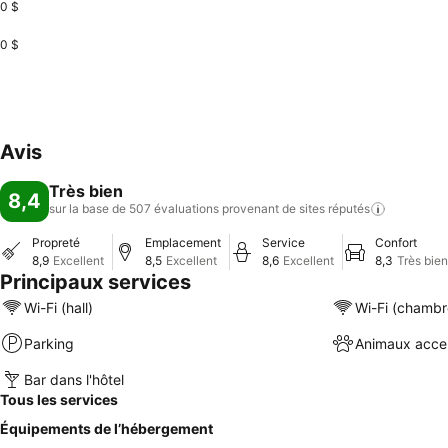
0 $
0 $
Avis
Très bien
8,4
sur la base de 507 évaluations provenant de sites
réputés
Propreté
Emplacement
Service
Confort
8,9
Excellent
8,5
Excellent
8,6
Excellent
8,3
Très bien
Principaux services
Wi-Fi (hall)
Wi-Fi (chambr
Parking
Animaux acce
Bar dans l'hôtel
Tous les services
Équipements de l’hébergement