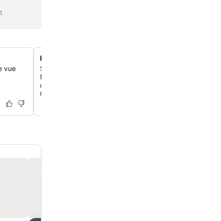
t
Petit-déjeuner toscan fait maison
ne vue
Savoure un délicieux petit-déjeuner composé des gâte
fraîchement préparés par Paola, de confitures locales e
croissants chauds, y compris la spécialité régionale, la «
Chianciano ».