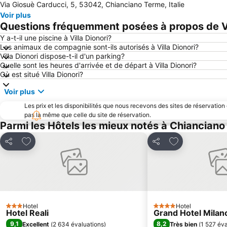
Via Giosuè Carducci, 5, 53042, Chianciano Terme, Italie
Voir plus
Questions fréquemment posées à propos de Vi
Y a-t-il une piscine à Villa Dionori?
Les animaux de compagnie sont-ils autorisés à Villa Dionori?
Villa Dionori dispose-t-il d'un parking?
Quelle sont les heures d'arrivée et de départ à Villa Dionori?
Où est situé Villa Dionori?
Voir plus
Les prix et les disponibilités que nous recevons des sites de réservation
pas la même que celle du site de réservation.
Parmi les Hôtels les mieux notés à Chiancian
Ajouter à mes favoris
Ajouter à mes f
Partager
Partager
Hotel
Hotel
3 Étoiles
4 Étoiles
Hotel Reali
Grand Hotel Milan
9,1
8,2
Excellent
(
2 634 évaluations
)
Très bien
(
1 527 éva