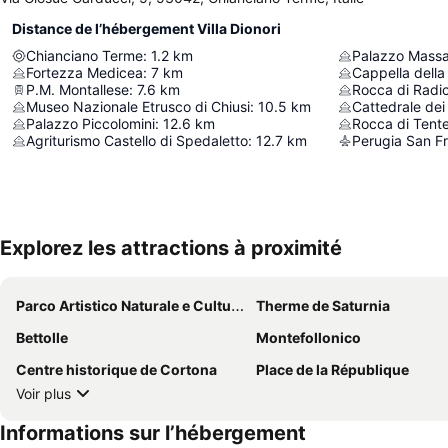
Distance de l’hébergement Villa Dionori
Chianciano Terme
:
1.2
km
Palazzo Massa
Fortezza Medicea
:
7
km
Cappella della
P.M. Montallese
:
7.6
km
Rocca di Radic
Museo Nazionale Etrusco di Chiusi
:
10.5
km
Palazzo Piccolomini
:
12.6
km
Rocca di Tent
Agriturismo Castello di Spedaletto
:
12.7
km
Explorez les attractions à proximité
Parco Artistico Naturale e Culturale della Val d'Orcia
Therme de Saturnia
Bettolle
Montefollonico
Centre historique de Cortona
Place de la République
Voir plus
Informations sur l’hébergement