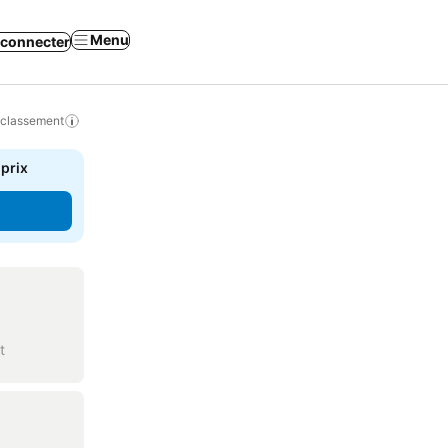
Menu
 connecter
 classement
 prix
t