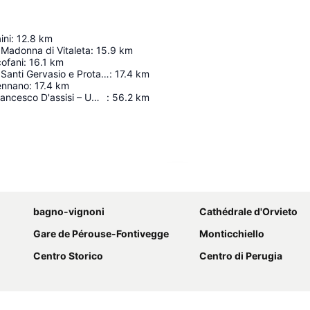
ini
:
12.8
km
 Madonna di Vitaleta
:
15.9
km
ofani
:
16.1
km
Cattedrale dei Santi Gervasio e Protasio
:
17.4
km
ennano
:
17.4
km
Perugia San Francesco D'assisi – Umbria International Airport
:
56.2
km
Agrandir la carte
bagno-vignoni
Cathédrale d'Orvieto
Gare de Pérouse-Fontivegge
Monticchiello
Centro Storico
Centro di Perugia