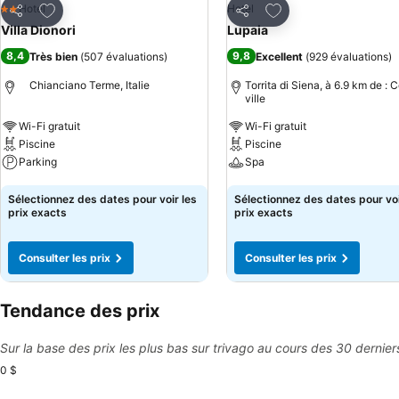
Ajouter à mes favoris
Ajouter à mes favor
Hotel
Hotel
2 Étoiles
Partager
Partager
Villa Dionori
Lupaia
8,4
9,8
Très bien
(
507 évaluations
)
Excellent
(
929 évaluations
)
Chianciano Terme, Italie
Torrita di Siena, à 6.9 km de : 
ville
Wi-Fi gratuit
Wi-Fi gratuit
Piscine
Piscine
Parking
Spa
Consulter les prix
Consulter les prix
Sélectionnez des dates pour voir les
Sélectionnez des dates pour voi
prix exacts
prix exacts
Consulter les prix
Consulter les prix
Tendance des prix
Sur la base des prix les plus bas sur trivago au cours des 30 dernier
0 $