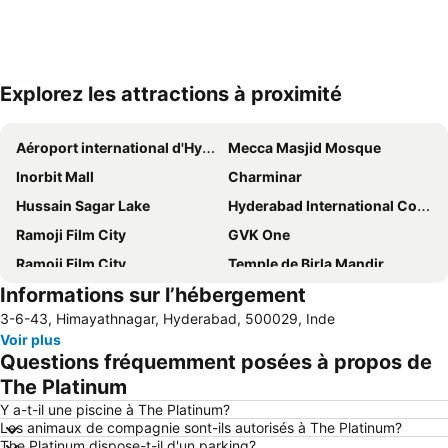
Explorez les attractions à proximité
Agrandir la carte
Aéroport international d'Hyderabad
Mecca Masjid Mosque
Inorbit Mall
Charminar
Hussain Sagar Lake
Hyderabad International Convention Center
Ramoji Film City
GVK One
Ramoji Film City
Temple de Birla Mandir
Informations sur l’hébergement
Fort de Golconda
3-6-43, Himayathnagar, Hyderabad, 500029, Inde
Voir plus
Questions fréquemment posées à propos de
The Platinum
Y a-t-il une piscine à The Platinum?
Les animaux de compagnie sont-ils autorisés à The Platinum?
The Platinum dispose-t-il d'un parking?