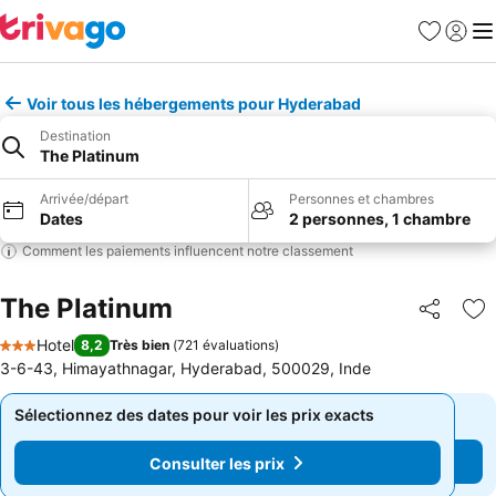
Favoris
Se con
Me
Voir tous les hébergements pour Hyderabad
Destination
The Platinum
Arrivée/départ
Personnes et chambres
Dates
2 personnes, 1 chambre
Comment les paiements influencent notre classement
The Platinum
Partager
Aj
Hotel
8,2
Très bien
(
721 évaluations
)
3 Étoiles
3-6-43, Himayathnagar, Hyderabad, 500029, Inde
Sélectionnez des dates pour voir les prix exacts
Sélectionnez des dates pour voir les prix exacts
Consulter les prix
Consulter les prix