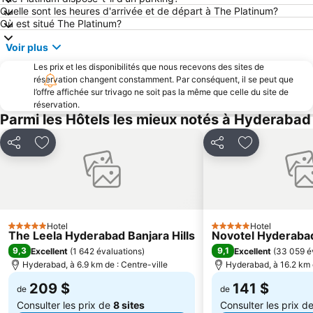
Quelle sont les heures d'arrivée et de départ à The Platinum?
Où est situé The Platinum?
Voir plus
Les prix et les disponibilités que nous recevons des sites de
réservation changent constamment. Par conséquent, il se peut que
l’offre affichée sur trivago ne soit pas la même que celle du site de
réservation.
Parmi les Hôtels les mieux notés à Hyderabad
Partager
Ajouter à mes favoris
Partager
Ajouter à me
Hotel
Hotel
5 Étoiles
5 Étoiles
The Leela Hyderabad Banjara Hills
Novotel Hyderabad
9,3
9,1
Excellent
(
1 642 évaluations
)
Excellent
(
33 059 é
Hyderabad, à 6.9 km de : Centre-ville
Hyderabad, à 16.2 km d
209 $
141 $
de
de
Consulter les prix de
8 sites
Consulter les prix d