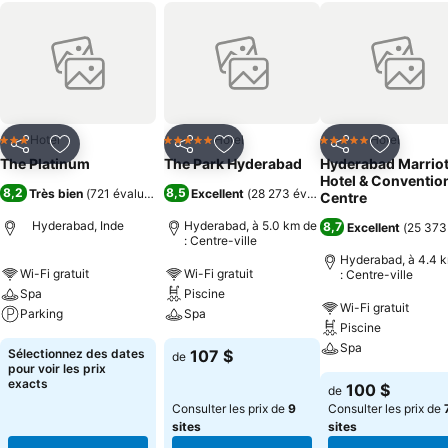
Hotel
Hotel
Hotel
3 Étoiles
5 Étoiles
5 Étoiles
Partager
Ajouter à mes favoris
Partager
Ajouter à mes favoris
Partager
Ajouter à
The Platinum
The Park Hyderabad
Hyderabad Marriot
Hotel & Conventio
8,2
8,5
Très bien
(
721 évaluations
)
Excellent
(
28 273 évaluations
)
Centre
Hyderabad, Inde
Hyderabad, à 5.0 km de
8,7
Excellent
(
25 373
: Centre-ville
Hyderabad, à 4.4 
Wi-Fi gratuit
Wi-Fi gratuit
: Centre-ville
Spa
Piscine
Wi-Fi gratuit
Parking
Spa
Piscine
Spa
Sélectionnez des dates
107 $
de
pour voir les prix
exacts
100 $
de
Consulter les prix de
9
Consulter les prix de
sites
sites