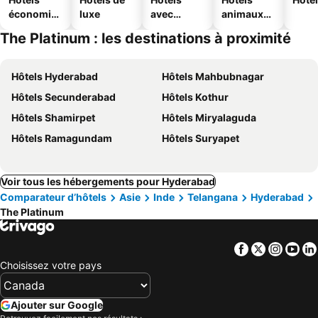
économiq
luxe
avec
animaux
ues
piscine
acceptés
The Platinum : les destinations à proximité
Hôtels Hyderabad
Hôtels Mahbubnagar
Hôtels Secunderabad
Hôtels Kothur
Hôtels Shamirpet
Hôtels Miryalaguda
Hôtels Ramagundam
Hôtels Suryapet
Voir tous les hébergements pour Hyderabad
Comparateur d’hôtels
Asie
Inde
Telangana
Hyderabad
The Platinum
Facebook
Twitter
Insta
Yo
Choisissez votre pays
Ajouter sur Google