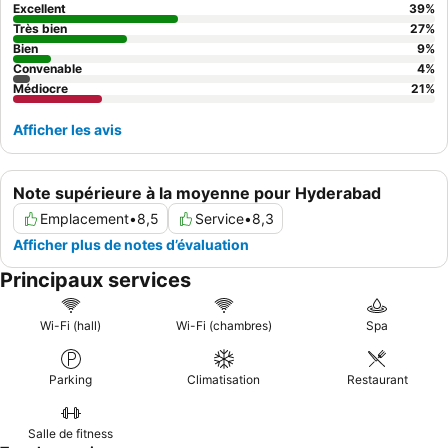
Excellent
39
%
Très bien
27
%
Bien
9
%
Convenable
4
%
Médiocre
21
%
Afficher les avis
Note supérieure à la moyenne pour Hyderabad
Emplacement
•
8,5
Service
•
8,3
Afficher plus de notes d’évaluation
Principaux services
Wi-Fi (hall)
Wi-Fi (chambres)
Spa
Parking
Climatisation
Restaurant
Salle de fitness