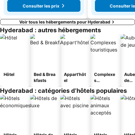
Consulter les prix
Consulter le
Voir tous les hébergements pour Hyderabad
Hyderabad : autres hébergements
Hôtel
Bed & Brea
Appart'hôt
Complexe
Aube
kfasts
el
s
de
touristique
jeun
Hyderabad : catégories d’hôtels populaires
s
Hôtels
Hôtels de
Hôtels
Hôtels
Hôtel