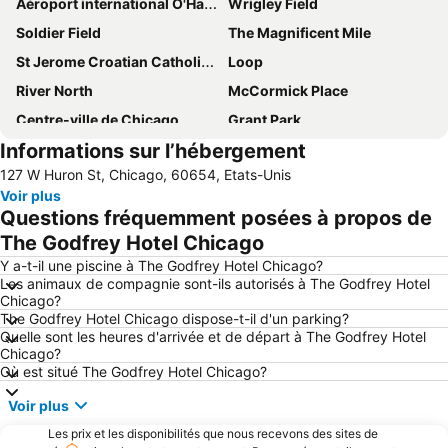
Aéroport international O'Hare de Chicago
Wrigley Field
Soldier Field
The Magnificent Mile
St Jerome Croatian Catholic Church
Loop
River North
McCormick Place
Centre-ville de Chicago
Grant Park
Informations sur l’hébergement
Chicago Union Station
Jetée Navy
127 W Huron St, Chicago, 60654, Etats-Unis
Aéroport international Midway de Chicago
United Center Park
Voir plus
Magnificent Mile Lights Festival & Parade
Parc du Millénaire
Questions fréquemment posées à propos de
Chicago Riverwalk
Lakeview
The Godfrey Hotel Chicago
West Loop
Lincoln Park
Y a-t-il une piscine à The Godfrey Hotel Chicago?
Les animaux de compagnie sont-ils autorisés à The Godfrey Hotel
Near North
Chicago Marathon
Chicago?
The Godfrey Hotel Chicago dispose-t-il d'un parking?
Wrigleyville
South Loop
Quelle sont les heures d'arrivée et de départ à The Godfrey Hotel
Hyde Park
Gold Coast
Chicago?
Où est situé The Godfrey Hotel Chicago?
Institut d'Art Moderne de Chicago
Musée Field d'histoire naturelle
Voir plus
181 West Madison Street
Grant Park Music Festival
Les prix et les disponibilités que nous recevons des sites de
Wicker Park
Logan Square