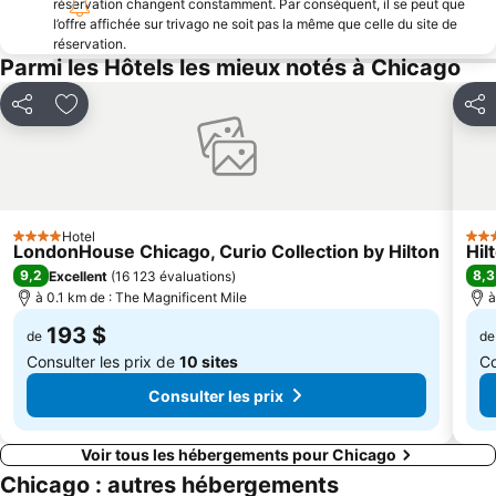
réservation changent constamment. Par conséquent, il se peut que
Salle de Bal Aragon
Michigan Avenue Bridge
l’offre affichée sur trivago ne soit pas la même que celle du site de
réservation.
The Chicago Theatre
Andersonville
Parmi les Hôtels les mieux notés à Chicago
Woodfield Mall
Tour du John Hancock Center
Partager
Ajouter à mes favoris
Part
Historic Chicago Loop Skyscrapers
South Chicago
Fulton River District
111 South Wacker Drive
777 North Michigan Avenue
Tour de Sears
Historic Route 66 Tour Chicago
The Merchandise Mart
Hotel
4 Étoiles
4 Ét
680 N Lake Shore Drive
Medical Village
LondonHouse Chicago, Curio Collection by Hilton
Hil
9,2
8,3
Excellent
(
16 123 évaluations
)
Chinatown
U.S. Cellular Field
à 0.1 km de : The Magnificent Mile
à
193 $
de
de
Consulter les prix de
10 sites
Co
Consulter les prix
Voir tous les hébergements pour Chicago
Chicago : autres hébergements