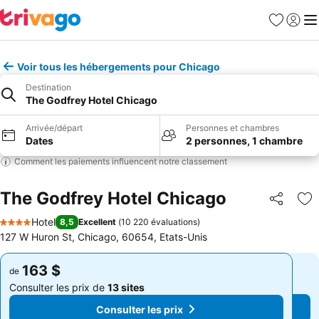
Favoris
Se con
Me
Voir tous les hébergements pour Chicago
Destination
The Godfrey Hotel Chicago
Arrivée/départ
Personnes et chambres
Dates
2 personnes, 1 chambre
Comment les paiements influencent notre classement
The Godfrey Hotel Chicago
Partager
Aj
Hotel
8,5
Excellent
(
10 220 évaluations
)
4 Étoiles
127 W Huron St, Chicago, 60654, Etats-Unis
163 $
163 $
de
de
Consulter les prix de
13 sites
Consulter les prix de
13 sites
Consulter les prix
Consulter les prix