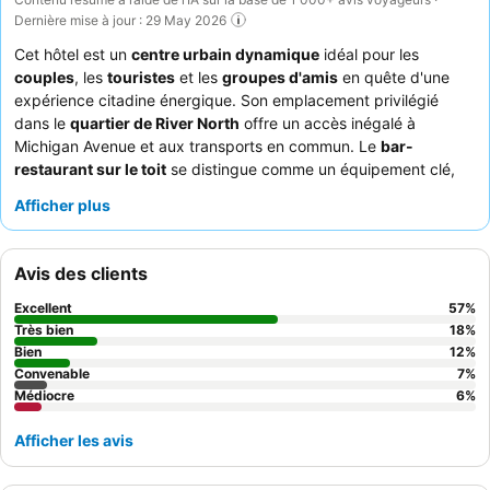
Dernière mise à jour : 29 May 2026
Cet hôtel est un
centre urbain dynamique
idéal pour les
couples
, les
touristes
et les
groupes d'amis
en quête d'une
expérience citadine énergique. Son emplacement privilégié
dans le
quartier de River North
offre un accès inégalé à
Michigan Avenue et aux transports en commun. Le
bar-
restaurant sur le toit
se distingue comme un équipement clé,
offrant une cuisine et des boissons incroyables, ainsi que des
Afficher plus
vues imprenables sur la ville. Les clients louent constamment le
personnel amical et professionnel
, le
bar sur le toit
recevant
des éloges pour son atmosphère vibrante et son menu varié.
Avis des clients
Pour ceux qui recherchent un séjour plus calme, il est
recommandé de demander une chambre éloignée du bar sur le
Excellent
57
%
toit.
Très bien
18
%
Bien
12
%
Convenable
7
%
Médiocre
6
%
Afficher les avis