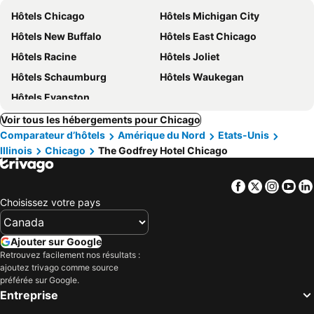
Hôtels Chicago
Hôtels Michigan City
Hôtels New Buffalo
Hôtels East Chicago
Hôtels Racine
Hôtels Joliet
Hôtels Schaumburg
Hôtels Waukegan
Hôtels Evanston
Voir tous les hébergements pour Chicago
Comparateur d’hôtels
Amérique du Nord
Etats-Unis
Illinois
Chicago
The Godfrey Hotel Chicago
Facebook
Twitter
Insta
Yo
Choisissez votre pays
Ajouter sur Google
Retrouvez facilement nos résultats :
ajoutez trivago comme source
préférée sur Google.
Entreprise