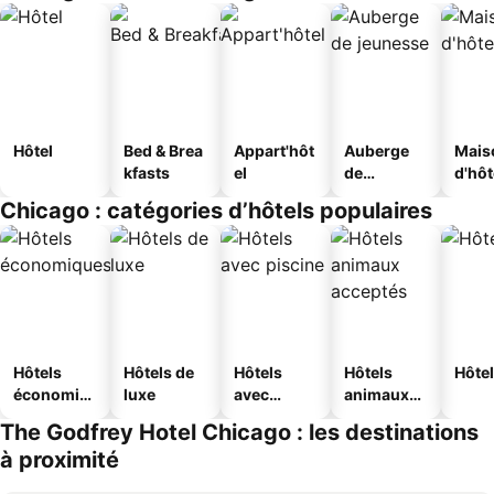
Hôtel
Bed & Brea
Appart'hôt
Auberge
Mais
kfasts
el
de
d'hô
jeunesse
Chicago : catégories d’hôtels populaires
Hôtels
Hôtels de
Hôtels
Hôtels
Hôtel
économiq
luxe
avec
animaux
ues
piscine
acceptés
The Godfrey Hotel Chicago : les destinations
à proximité