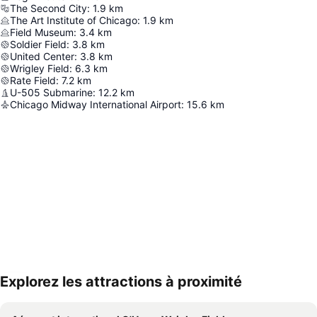
The Second City
:
1.9
km
The Art Institute of Chicago
:
1.9
km
Field Museum
:
3.4
km
Soldier Field
:
3.8
km
United Center
:
3.8
km
Wrigley Field
:
6.3
km
Rate Field
:
7.2
km
U-505 Submarine
:
12.2
km
Chicago Midway International Airport
:
15.6
km
Explorez les attractions à proximité
Agrandir la carte