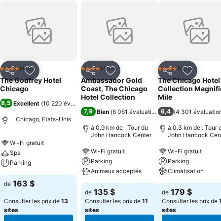
Hotel
Hotel
Hotel
4 Étoiles
4 Étoiles
4 Étoiles
Partager
Ajouter à mes favoris
Partager
Ajouter à mes favoris
Partager
Ajouter à
The Godfrey Hotel
Ambassador Gold
The Chicago Hotel
Chicago
Coast, The Chicago
Collection Magnifi
Hotel Collection
Mile
8,5
Excellent
(
10 220 évaluations
)
7,9
6,4
Bien
(
6 061 évaluations
)
(
4 301 évaluatio
Chicago, Etats-Unis
à 0.9 km de : Tour du
à 0.3 km de : Tour 
John Hancock Center
John Hancock Cen
Wi-Fi gratuit
Wi-Fi gratuit
Wi-Fi gratuit
Spa
Parking
Parking
Parking
Animaux acceptés
Climatisation
163 $
de
135 $
179 $
de
de
Consulter les prix de
13
Consulter les prix de
11
Consulter les prix de
sites
sites
sites