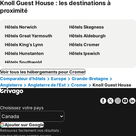
Knoll Guest House : les destinations à
proximité
Hôtels Norwich
Hôtels Skegness
Hôtels Great Yarmouth
Hôtels Aldeburgh
Hôtels King's Lynn
Hôtels Cromer
Hôtels Hunstanton
Hôtels Ipswich
Hôtels Southwold
Voir tous les hébergements pour Cromer
Comparateur d’hôtels
Europe
Grande-Bretagne
Angleterre
Angleterre de l'Est
Cromer
Knoll Guest House
Facebook
Twitter
Insta
Yo
Choisissez votre pays
Ajouter sur Google
Retrouvez facilement nos résultats :
ajoutez trivago comme source