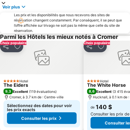
Voir plus
Les prix et les disponibilités que nous recevons des sites de
réservation changent constamment. Par conséquent, il se peut que
l’offre affichée sur trivago ne soit pas la même que celle du site de
réservation.
Parmi les Hôtels les mieux notés à Cromer
Choix populaire
Choix populaire
Partager
Ajouter à mes favoris
Partager
Ajouter à mes
Hotel
Hotel
5 Étoiles
4 Étoiles
The Eiders
The White Horse
9,3
8,6
Excellent
(
119 évaluations
)
Excellent
(
3 415 éva
Cromer, à 3.7 km de : Centre-ville
Hucknall, à 0.1 km de :
Sélectionnez des dates pour voir
140 $
de
les prix exacts
Consulter les prix d
Consulter les prix
Consulter le