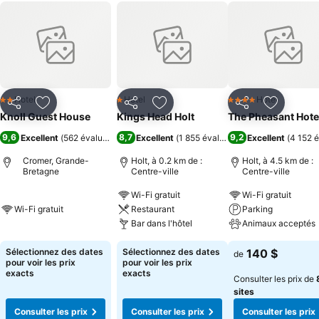
Hotel
Hotel
Hotel
2 Étoiles
1 Étoiles
4 Étoiles
Partager
Ajouter à mes favoris
Partager
Ajouter à mes favoris
Partager
Ajouter à
Knoll Guest House
Kings Head Holt
The Pheasant Hote
9,6
8,7
9,2
Excellent
(
562 évaluations
)
Excellent
(
1 855 évaluations
Excellent
)
(
4 152 é
Cromer, Grande-
Holt, à 0.2 km de :
Holt, à 4.5 km de :
Bretagne
Centre-ville
Centre-ville
Wi-Fi gratuit
Wi-Fi gratuit
Wi-Fi gratuit
Restaurant
Parking
Bar dans l'hôtel
Animaux acceptés
Sélectionnez des dates
Sélectionnez des dates
140 $
de
pour voir les prix
pour voir les prix
exacts
exacts
Consulter les prix de
sites
Consulter les prix
Consulter les prix
Consulter les prix