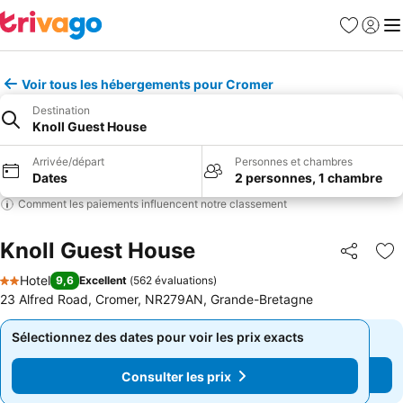
Favoris
Se con
Me
Voir tous les hébergements pour Cromer
Destination
Knoll Guest House
Arrivée/départ
Personnes et chambres
Dates
2 personnes, 1 chambre
Comment les paiements influencent notre classement
Knoll Guest House
Partager
Aj
Hotel
9,6
Excellent
(
562 évaluations
)
2 Étoiles
23 Alfred Road, Cromer, NR279AN, Grande-Bretagne
Sélectionnez des dates pour voir les prix exacts
Sélectionnez des dates pour voir les prix exacts
Consulter les prix
Consulter les prix