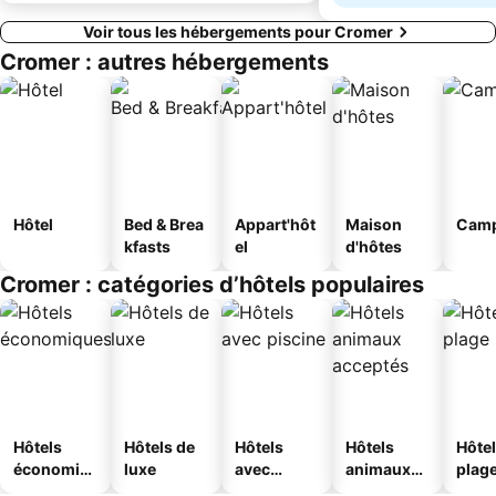
Voir tous les hébergements pour Cromer
Cromer : autres hébergements
Hôtel
Bed & Brea
Appart'hôt
Maison
Camp
kfasts
el
d'hôtes
Cromer : catégories d’hôtels populaires
Hôtels
Hôtels de
Hôtels
Hôtels
Hôtel
économiq
luxe
avec
animaux
plag
ues
piscine
acceptés