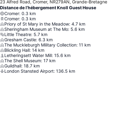
23 Alfred Road, Cromer, NR279AN, Grande-Bretagne
Distance de l’hébergement Knoll Guest House
Cromer
:
0.3
km
Cromer
:
0.3
km
Priory of St Mary in the Meadow
:
4.7
km
Sheringham Museum at The Mo
:
5.6
km
Little Theatre
:
5.7
km
Gresham Castle
:
6.3
km
The Muckleburgh Military Collection
:
11
km
Blickling Hall
:
14
km
Letheringsett Water Mill
:
15.6
km
The Shell Museum
:
17
km
Guildhall
:
18.7
km
London Stansted Airport
:
136.5
km