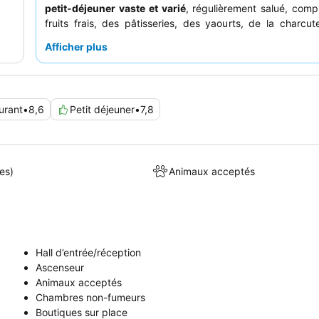
petit-déjeuner vaste et varié
, régulièrement salué, com
fruits frais, des pâtisseries, des yaourts, de la charcut
fromages. Les clients louent constamment l'
amabilité, la 
Afficher plus
et le professionnalisme exceptionnels du personnel
, l'
réception se surpassant souvent. Pour un séjour plus 
clients devraient demander une chambre donnant sur le 
les chambres donnant sur les routes très fréquentées p
urant
•
8,6
Petit déjeuner
•
7,8
bruyantes.
es)
Animaux acceptés
Hall d’entrée/réception
Ascenseur
Animaux acceptés
Chambres non-fumeurs
Boutiques sur place