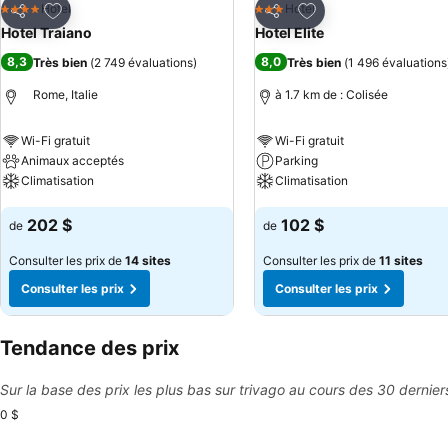
Ajouter à mes favoris
Ajouter à mes favor
Hotel
Hotel
4 Étoiles
3 Étoiles
Partager
Partager
Hotel Traiano
Hotel Elite
8,3
8,0
Très bien
(
2 749 évaluations
)
Très bien
(
1 496 évaluations
Rome, Italie
à 1.7 km de : Colisée
Wi-Fi gratuit
Wi-Fi gratuit
Animaux acceptés
Parking
Climatisation
Climatisation
Consulter les prix
Consulter les prix
202 $
102 $
de
de
Consulter les prix de
14 sites
Consulter les prix de
11 sites
Consulter les prix
Consulter les prix
Tendance des prix
Sur la base des prix les plus bas sur trivago au cours des 30 dernier
0 $