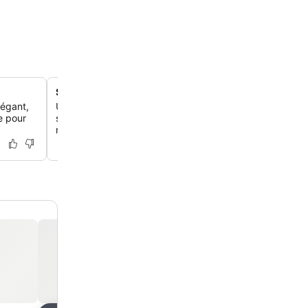
Services de baby-sitting professionnels
légant,
Utilise les services de garde d'enfants sur place, moye
e pour
supplément, pour que les parents puissent explorer les 
nocturnes de Rome en toute tranquillité.