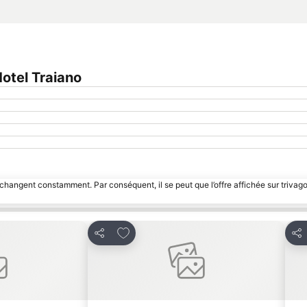
otel Traiano
 changent constamment. Par conséquent, il se peut que l’offre affichée sur trivago
avoris
Ajouter à mes favoris
Partager
Par