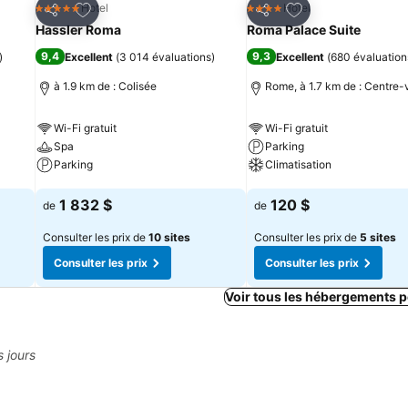
is
Ajouter à mes favoris
Ajouter à mes fav
Hotel
Hotel
5 Étoiles
4 Étoiles
Partager
Partager
Hassler Roma
Roma Palace Suite
9,4
9,3
)
Excellent
(
3 014 évaluations
)
Excellent
(
680 évaluation
à 1.9 km de : Colisée
Rome, à 1.7 km de : Centre-v
Wi-Fi gratuit
Wi-Fi gratuit
Spa
Parking
Parking
Climatisation
Consulter les prix
Consulter les prix
1 832 $
120 $
de
de
Consulter les prix de
10 sites
Consulter les prix de
5 sites
Consulter les prix
Consulter les prix
Voir tous les hébergements 
s jours