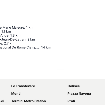
te Marie Majeure
:
1
km
:
1.1
km
-Ange
:
1.8
km
t-Jean-De-Latran
:
2
km
ne
:
2.7
km
Aéroport International De Rome Ciampino
:
14
km
Agrandir la carte
Le Transtevere
Colisée
Monti
Piazza Navona
Monti
Termini Metro Station
Prati