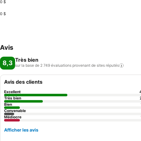
0 $
0 $
Avis
Très bien
8,3
sur la base de 2 749 évaluations provenant de sites
réputés
Avis des clients
Excellent
Très bien
Bien
Convenable
Médiocre
Afficher les avis