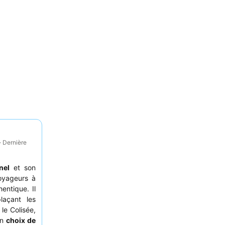
· Dernière
nel
et son
voyageurs à
entique. Il
laçant les
le Colisée,
un
choix de