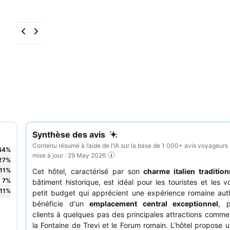
Synthèse des avis
Contenu résumé à l’aide de l’IA sur la base de 1 000+ avis voyageurs 
44
%
mise à jour : 29 May 2026
27
%
11
%
Cet hôtel, caractérisé par son
charme italien tradition
7
%
bâtiment historique, est idéal pour les touristes et les 
11
%
petit budget qui apprécient une expérience romaine auth
bénéficie d'un
emplacement central exceptionnel
, p
clients à quelques pas des principales attractions comme 
la Fontaine de Trevi et le Forum romain. L'hôtel propose 