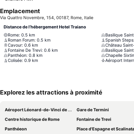
Emplacement
Via Quattro Novembre, 154, 00187, Rome, Italie
Distance de l’hébergement Hotel Traiano
Rome
:
0.5
km
Basilique Sain
Roman Forum
:
0.5
km
Spanish Steps
Cavour
:
0.6
km
Château Saint
Fontaine De Trevi
:
0.6
km
Basilique Sain
Panthéon
:
0.8
km
Chapelle Sixti
Colisée
:
0.9
km
Explorez les attractions à proximité
Aéroport Léonard-de-Vinci de Rome Fiumicino
Gare de Termini
Centre historique de Rome
Fontaine de Trevi
Panthéeon
Place d'Espagne et Scalinata di Trinità dei 