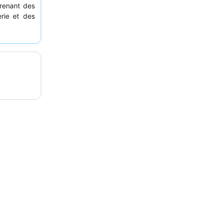
prenant des
erie et des
serviabilité
équipe de la
calme, les
jardin, car
euvent être