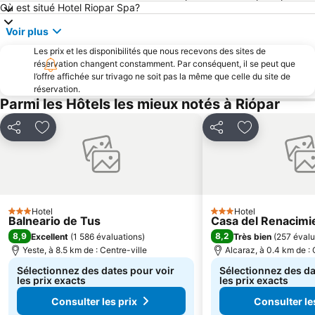
Où est situé Hotel Riopar Spa?
Voir plus
Les prix et les disponibilités que nous recevons des sites de
réservation changent constamment. Par conséquent, il se peut que
l’offre affichée sur trivago ne soit pas la même que celle du site de
réservation.
Parmi les Hôtels les mieux notés à Riópar
Partager
Ajouter à mes favoris
Partager
Ajouter à mes
Hotel
Hotel
3 Étoiles
3 Étoiles
Balneario de Tus
Casa del Renacimi
8,9
8,2
Excellent
(
1 586 évaluations
)
Très bien
(
257 évalu
Yeste, à 8.5 km de : Centre-ville
Alcaraz, à 0.4 km de : 
Sélectionnez des dates pour voir
Sélectionnez des da
les prix exacts
les prix exacts
Consulter les prix
Consulter le