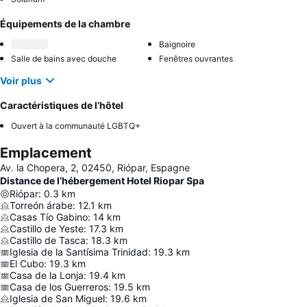
Équipements de la chambre
Baignoire
Salle de bains avec douche
Fenêtres ouvrantes
Voir plus
Caractéristiques de l’hôtel
Ouvert à la communauté LGBTQ+
Emplacement
Av. la Chopera, 2, 02450, Riópar, Espagne
Distance de l’hébergement Hotel Riopar Spa
Riópar
:
0.3
km
Torreón árabe
:
12.1
km
Casas Tío Gabino
:
14
km
Castillo de Yeste
:
17.3
km
Castillo de Tasca
:
18.3
km
Iglesia de la Santísima Trinidad
:
19.3
km
El Cubo
:
19.3
km
Casa de la Lonja
:
19.4
km
Casa de los Guerreros
:
19.5
km
Iglesia de San Miguel
:
19.6
km