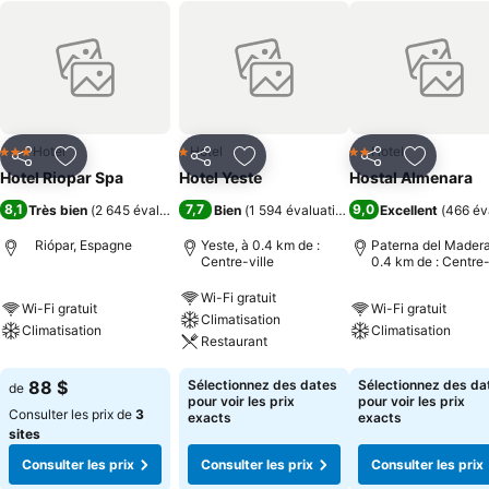
Hotel
Hotel
Hotel
3 Étoiles
1 Étoiles
2 Étoiles
Partager
Ajouter à mes favoris
Partager
Ajouter à mes favoris
Partager
Ajouter à
Hotel Riopar Spa
Hotel Yeste
Hostal Almenara
8,1
7,7
9,0
Très bien
(
2 645 évaluations
)
Bien
(
1 594 évaluations
)
Excellent
(
466 év
Riópar, Espagne
Yeste, à 0.4 km de :
Paterna del Madera
Centre-ville
0.4 km de : Centre-
Wi-Fi gratuit
Wi-Fi gratuit
Wi-Fi gratuit
Climatisation
Climatisation
Climatisation
Restaurant
88 $
Sélectionnez des dates
Sélectionnez des da
de
pour voir les prix
pour voir les prix
Consulter les prix de
3
exacts
exacts
sites
Consulter les prix
Consulter les prix
Consulter les prix