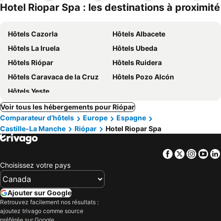
ues
piscine
acceptés
parking
Hotel Riopar Spa : les destinations à proximité
Hôtels Cazorla
Hôtels Albacete
Hôtels La Iruela
Hôtels Ubeda
Hôtels Riópar
Hôtels Ruidera
Hôtels Caravaca de la Cruz
Hôtels Pozo Alcón
Hôtels Yeste
Voir tous les hébergements pour Riópar
Comparateur d’hôtels
Europe
Espagne
Castille-La Manche
Riópar
Hotel Riopar Spa
Facebook
Twitter
Insta
Yo
Choisissez votre pays
Ajouter sur Google
Retrouvez facilement nos résultats :
ajoutez trivago comme source
préférée sur Google.