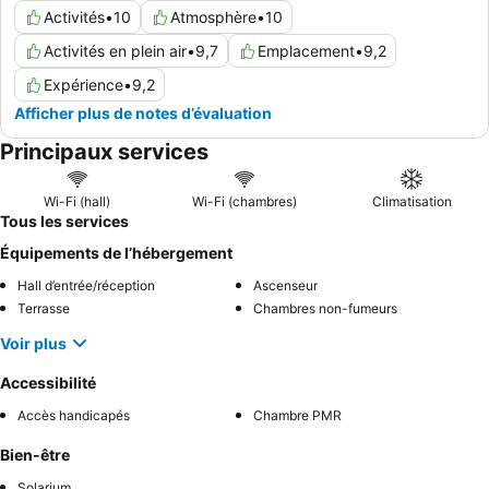
Activités
•
10
Atmosphère
•
10
Activités en plein air
•
9,7
Emplacement
•
9,2
Expérience
•
9,2
Afficher plus de notes d’évaluation
Principaux services
Wi-Fi (hall)
Wi-Fi (chambres)
Climatisation
Tous les services
Équipements de l’hébergement
Hall d’entrée/réception
Ascenseur
Terrasse
Chambres non-fumeurs
Voir plus
Accessibilité
Accès handicapés
Chambre PMR
Bien-être
Solarium