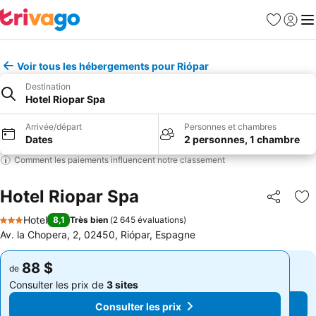
Favoris
Se con
Me
Voir tous les hébergements pour Riópar
Destination
Hotel Riopar Spa
Arrivée/départ
Personnes et chambres
Dates
2 personnes, 1 chambre
Comment les paiements influencent notre classement
Hotel Riopar Spa
Partager
Aj
Hotel
8,1
Très bien
(
2 645 évaluations
)
3 Étoiles
Av. la Chopera, 2, 02450, Riópar, Espagne
88 $
88 $
de
de
Consulter les prix de
3 sites
Consulter les prix de
3 sites
Consulter les prix
Consulter les prix