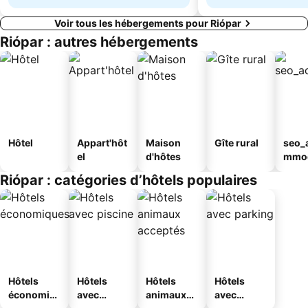
Voir tous les hébergements pour Riópar
Riópar : autres hébergements
Hôtel
Appart'hôt
Maison
Gîte rural
seo_
el
d'hôtes
mmod
n_ty
Riópar : catégories d’hôtels populaires
ouse
al
Hôtels
Hôtels
Hôtels
Hôtels
économiq
avec
animaux
avec