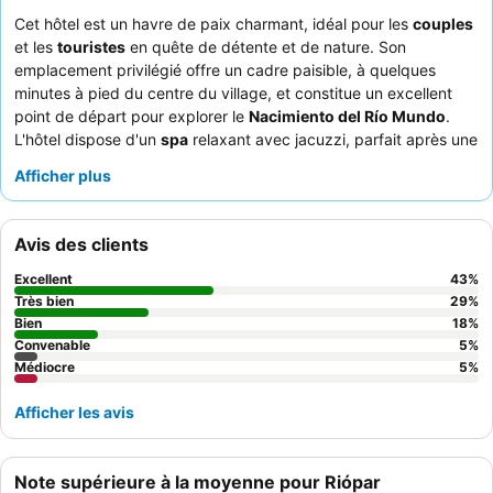
Cet hôtel est un havre de paix charmant, idéal pour les
couples
et les
touristes
en quête de détente et de nature. Son
emplacement privilégié offre un cadre paisible, à quelques
minutes à pied du centre du village, et constitue un excellent
point de départ pour explorer le
Nacimiento del Río Mundo
.
L'hôtel dispose d'un
spa
relaxant avec jacuzzi, parfait après une
journée de randonnée. Les clients apprécient constamment
Afficher plus
l'amabilité et la serviabilité exceptionnelles du
personnel de
l'hôtel
, et le petit-déjeuner buffet propose une grande variété
d'options. Pour une expérience optimale, pensez à réserver une
Avis des clients
chambre avec
vue sur la montagne
depuis un balcon.
Excellent
43
%
Très bien
29
%
Bien
18
%
Convenable
5
%
Médiocre
5
%
Afficher les avis
Note supérieure à la moyenne pour Riópar