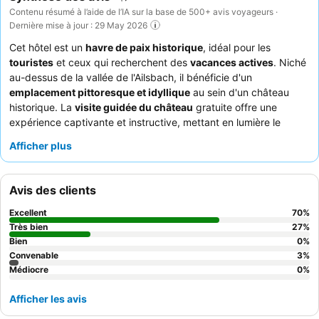
Contenu résumé à l’aide de l’IA sur la base de 500+ avis voyageurs ·
Dernière mise à jour : 29 May 2026
Cet hôtel est un
havre de paix historique
, idéal pour les
touristes
et ceux qui recherchent des
vacances actives
. Niché
au-dessus de la vallée de l'Ailsbach, il bénéficie d'un
emplacement pittoresque et idyllique
au sein d'un château
historique. La
visite guidée du château
gratuite offre une
expérience captivante et instructive, mettant en lumière le
charme unique de la propriété. Les clients louent constamment
Afficher plus
le
personnel aimable et serviable
, en particulier l'équipe de la
réception et les guides touristiques charismatiques, ainsi que la
qualité exceptionnelle du
petit-déjeuner buffet
et son vaste
Avis des clients
choix. Pour une expérience vraiment immersive, pensez à
réserver une chambre avec des
vues pittoresques
sur la vallée.
Excellent
70
%
Très bien
27
%
Bien
0
%
Convenable
3
%
Médiocre
0
%
Afficher les avis