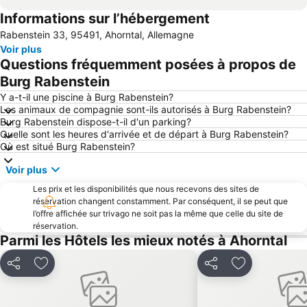
Informations sur l’hébergement
Altstadt
La Belle Fontaine
Rabenstein 33, 95491, Ahorntal, Allemagne
Altes Rathaus Bamberg
Albrecht-Dürer-Denkmal
Voir plus
Nürnberger Stadtlauf
Centre de Documentation du Reichsparteitagsgelände
Questions fréquemment posées à propos de
Bamberg
Sport Park Nordwest
Burg Rabenstein
Bunker Historique-Artistique
Trolli Arena
Y a-t-il une piscine à Burg Rabenstein?
Les animaux de compagnie sont-ils autorisés à Burg Rabenstein?
Musée de Lochgéfängnisse
Kaiserstraße Nürnberg
Burg Rabenstein dispose-t-il d'un parking?
Quelle sont les heures d'arrivée et de départ à Burg Rabenstein?
Musée d'Art de Nuremberg
Musée des Sapeurs-Pompiers de Nuremberg
Où est situé Burg Rabenstein?
Norisring - Rennen der DTM
Planétarium Nicolas Copernic
Voir plus
Les prix et les disponibilités que nous recevons des sites de
réservation changent constamment. Par conséquent, il se peut que
l’offre affichée sur trivago ne soit pas la même que celle du site de
réservation.
Parmi les Hôtels les mieux notés à Ahorntal
Partager
Ajouter à mes favoris
Partager
Ajouter à mes