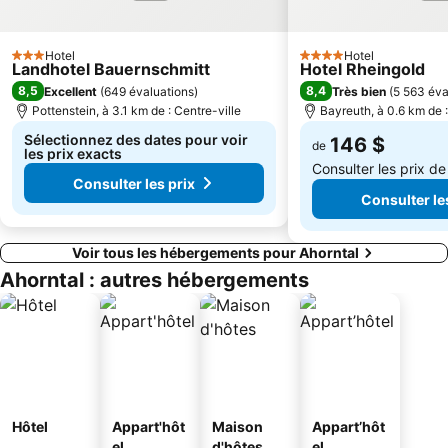
Hotel
Hotel
3 Étoiles
4 Étoiles
Landhotel Bauernschmitt
Hotel Rheingold
8,5
8,4
Excellent
(
649 évaluations
)
Très bien
(
5 563 éva
Pottenstein, à 3.1 km de : Centre-ville
Bayreuth, à 0.6 km de :
Sélectionnez des dates pour voir
146 $
de
les prix exacts
Consulter les prix d
Consulter les prix
Consulter le
Voir tous les hébergements pour Ahorntal
Ahorntal : autres hébergements
Hôtel
Appart'hôt
Maison
Appart’hôt
el
d'hôtes
el