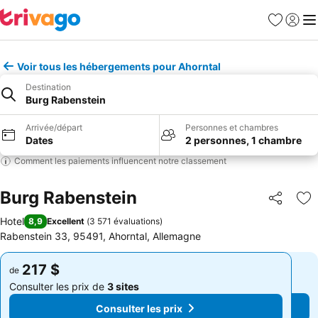
Favoris
Se con
Me
Voir tous les hébergements pour Ahorntal
Destination
Burg Rabenstein
Arrivée/départ
Personnes et chambres
Dates
2 personnes, 1 chambre
Comment les paiements influencent notre classement
Burg Rabenstein
Partager
Aj
Hotel
8,9
Excellent
(
3 571 évaluations
)
Rabenstein 33, 95491, Ahorntal, Allemagne
217 $
217 $
de
de
Consulter les prix de
3 sites
Consulter les prix de
3 sites
Consulter les prix
Consulter les prix