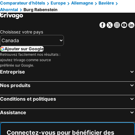
Comparateur d’hôtels
Europe
Allemagne
Bavière
Ahorntal
Burg Rabenstein
Facebook
Twitter
Insta
Yo
Choisissez votre pays
Ajouter sur Google
Retrouvez facilement nos résultats :
ajoutez trivago comme source
préférée sur Google.
Entreprise
Nos produits
Conditions et politiques
Assistance
Connectez-vous pour bénéficier des