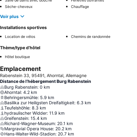
Salle de bains avec douche
Fenêtres ouvrantes
Sèche-cheveux
Chauffage
Voir plus
Installations sportives
Location de vélos
Chemins de randonnée
Thème/type d’hôtel
Hôtel boutique
Emplacement
Rabenstein 33, 95491, Ahorntal, Allemagne
Distance de l’hébergement Burg Rabenstein
Burg Rabenstein
:
0
km
Ahorntal
:
4.2
km
Behringersmühle
:
5.9
km
Basilika zur Heiligsten Dreifaltigkeit
:
6.3
km
Teufelshöhle
:
8.3
km
hydraulischer Widder
:
11.9
km
Greifenstein
:
15.4
km
Richard-Wagner-Museum
:
20.1
km
Margravial Opera House
:
20.2
km
Hans-Walter-Wild-Stadion
:
20.7
km