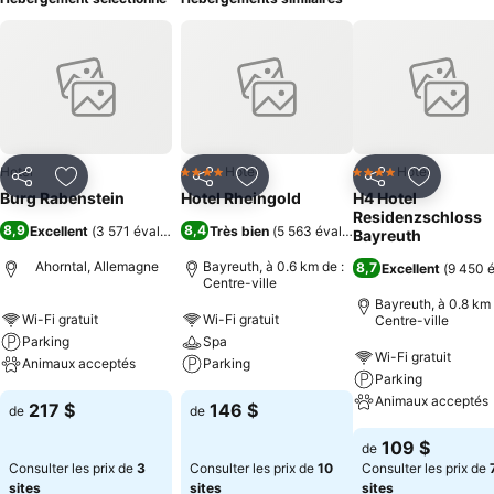
Hotel
Hotel
Hotel
4 Étoiles
4 Étoiles
Partager
Ajouter à mes favoris
Partager
Ajouter à mes favoris
Partager
Ajouter à
Burg Rabenstein
Hotel Rheingold
H4 Hotel
Residenzschloss
8,9
8,4
Excellent
(
3 571 évaluations
)
Très bien
(
5 563 évaluations
)
Bayreuth
Ahorntal, Allemagne
Bayreuth, à 0.6 km de :
8,7
Excellent
(
9 450 é
Centre-ville
Bayreuth, à 0.8 km 
Wi-Fi gratuit
Wi-Fi gratuit
Centre-ville
Parking
Spa
Wi-Fi gratuit
Animaux acceptés
Parking
Parking
Animaux acceptés
217 $
146 $
de
de
109 $
de
Consulter les prix de
3
Consulter les prix de
10
Consulter les prix de
sites
sites
sites