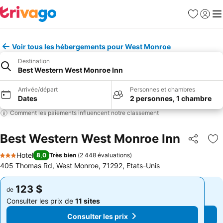
Favoris
Se con
Me
Voir tous les hébergements pour West Monroe
Destination
Best Western West Monroe Inn
Arrivée/départ
Personnes et chambres
Dates
2 personnes, 1 chambre
Comment les paiements influencent notre classement
Best Western West Monroe Inn
Partager
Aj
Hotel
8,0
Très bien
(
2 448 évaluations
)
3 Étoiles
405 Thomas Rd, West Monroe, 71292, Etats-Unis
123 $
123 $
de
de
Consulter les prix de
11 sites
Consulter les prix de
11 sites
Consulter les prix
Consulter les prix