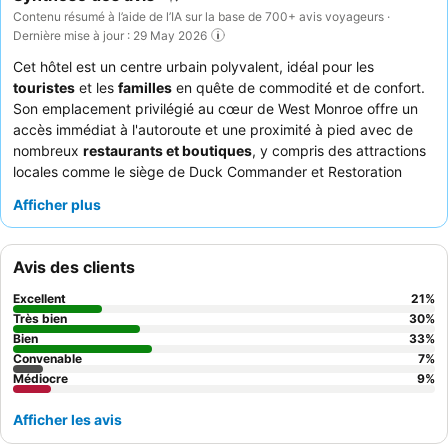
Contenu résumé à l’aide de l’IA sur la base de 700+ avis voyageurs ·
Dernière mise à jour : 29 May 2026
Cet hôtel est un centre urbain polyvalent, idéal pour les
touristes
et les
familles
en quête de commodité et de confort.
Son emplacement privilégié au cœur de West Monroe offre un
accès immédiat à l'autoroute et une proximité à pied avec de
nombreux
restaurants et boutiques
, y compris des attractions
locales comme le siège de Duck Commander et Restoration
Park. L'établissement dispose d'une belle
piscine extérieure
Afficher plus
avec des tables et des chaises de patio, parfaite pour la
détente. Les clients louent constamment le
personnel amical et
serviable
, et le délicieux
petit-déjeuner chaud
avec une
Avis des clients
variété d'options, y compris des gaufres, est un point fort. Pour
une expérience plus luxueuse, pensez à réserver une chambre
Excellent
21
%
avec une
baignoire à remous
.
Très bien
30
%
Bien
33
%
Convenable
7
%
Médiocre
9
%
Afficher les avis