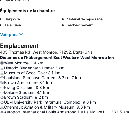
Bains à remous
Équipements de la chambre
Baignoire
Matériel de repassage
Télévision
Sèche-cheveux
Voir plus
Emplacement
405 Thomas Rd, West Monroe, 71292, Etats-Unis
Distance de l’hébergement Best Western West Monroe Inn
West Monroe
:
1.4
km
Historic Biedenharn Home
:
3
km
Museum of Coca-Cola
:
3.1
km
Louisiana Purchase Gardens & Zoo
:
7
km
Brown Auditorium
:
8.1
km
Ewing Coliseum
:
8.8
km
Malone Stadium
:
9.1
km
Brown Stadium
:
9.2
km
ULM University Park Intramural Complex
:
9.6
km
Chennault Aviation & Military Museum
:
9.6
km
Aéroport International Louis Armstrong De La Nouvelle-Orléans
:
332.5
km