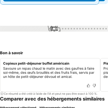
1 / 36
Bon à savoir
Copieux petit-déjeuner buffet américain
Pi
Savoure un repas chaud le matin avec des gaufres à faire
Pr
soi-même, des œufs brouillés et des fruits frais, servis par
pi
un hôte de petit-déjeuner dévoué et amical.
de
Ce résumé a été créé à l’aide de l’IA et peut ne pas être exact à 100 %.
Comparer avec des hébergements similaires
Hébergement sélectionné
Hébergements similaires