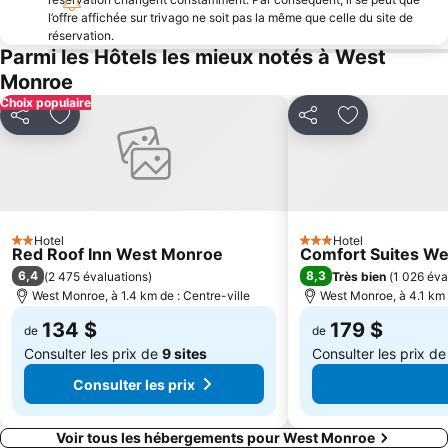
l’offre affichée sur trivago ne soit pas la même que celle du site de
réservation.
Parmi les Hôtels les mieux notés à West
Monroe
Choix populaire
Partager
Ajouter à mes favoris
Partager
Ajouter à mes
Hotel
Hotel
2 Étoiles
3 Étoiles
Red Roof Inn West Monroe
Comfort Suites We
6,4
8,3
(
2 475 évaluations
)
Très bien
(
1 026 éva
West Monroe, à 1.4 km de : Centre-ville
West Monroe, à 4.1 km 
134 $
179 $
de
de
Consulter les prix de
9 sites
Consulter les prix d
Consulter les prix
Voir tous les hébergements pour West Monroe