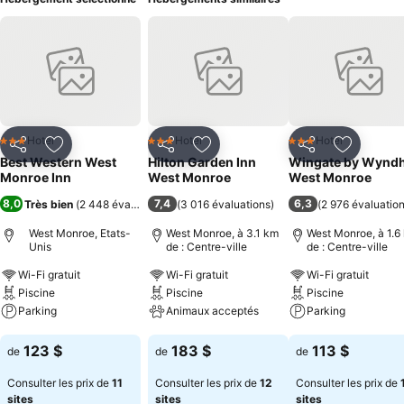
Hotel
Hotel
Hotel
3 Étoiles
3 Étoiles
3 Étoiles
Partager
Ajouter à mes favoris
Partager
Ajouter à mes favoris
Partager
Ajouter à
Best Western West
Hilton Garden Inn
Wingate by Wynd
Monroe Inn
West Monroe
West Monroe
8,0
7,4
6,3
Très bien
(
2 448 évaluations
)
(
3 016 évaluations
)
(
2 976 évaluatio
West Monroe, Etats-
West Monroe, à 3.1 km
West Monroe, à 1.6
Unis
de : Centre-ville
de : Centre-ville
Wi-Fi gratuit
Wi-Fi gratuit
Wi-Fi gratuit
Piscine
Piscine
Piscine
Parking
Animaux acceptés
Parking
Consulter les prix
Consulter les prix
Consulter les pri
123 $
183 $
113 $
de
de
de
Consulter les prix de
11
Consulter les prix de
12
Consulter les prix de
sites
sites
sites