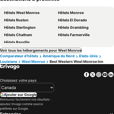
Hôtels West Monroe
Hôtels Monroe
Hôtels Ruston
Hôtels El Dorado
Hôtels Sterlington
Hôtels Grambling
Hôtels Chatham
Hôtels Farmerville
Hôtels Rayville
Voir tous les hébergements pour West Monroe
Comparateur d’hôtels
Amérique du Nord
Etats-Unis
Louisiane
West Monroe
Best Western West Monroe Inn
Facebook
Twitter
Insta
Yo
Choisissez votre pays
Ajouter sur Google
Retrouvez facilement nos résultats :
ajoutez trivago comme source
préférée sur Google.