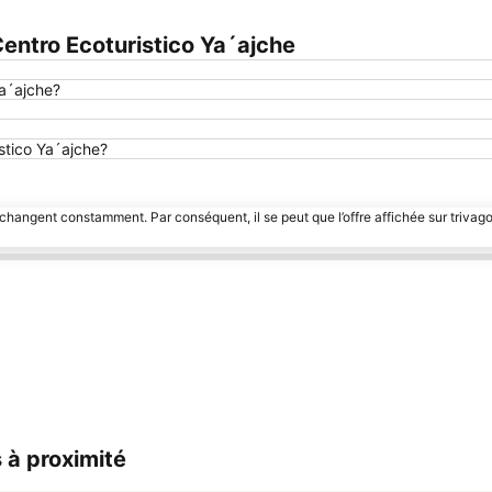
ntro Ecoturistico Ya´ajche
Ya´ajche?
istico Ya´ajche?
 changent constamment. Par conséquent, il se peut que l’offre affichée sur trivago
s à proximité