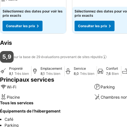
Consulter les prix
Consulter les prix
Sélectionnez des dates pour voir les
Sélectionnez des dates pour voi
prix exacts
prix exacts
Consulter les prix
Consulter les prix
Avis
5,9
sur la base de 29 évaluations provenant de sites
réputés
Propreté
Emplacement
Service
Confort
8,1
Très bien
8,1
Très bien
8,0
Très bien
7,6
Bien
Principaux services
Wi-Fi
Parking
Piscine
Chambres non
Tous les services
Équipements de l’hébergement
Café
Parking