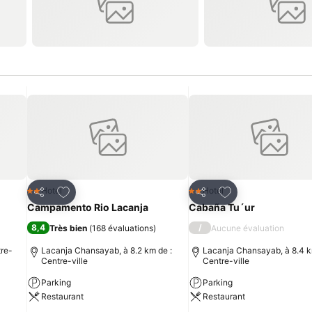
is
Ajouter à mes favoris
Ajouter à mes fav
Hotel
Hotel
2 Étoiles
2 Étoiles
Partager
Partager
Campamento Rio Lacanja
Cabaña Tu´ur
8,4
/
Très bien
(
168 évaluations
)
Aucune évaluation
tre-
Lacanja Chansayab, à 8.2 km de :
Lacanja Chansayab, à 8.4 k
Centre-ville
Centre-ville
Parking
Parking
Restaurant
Restaurant