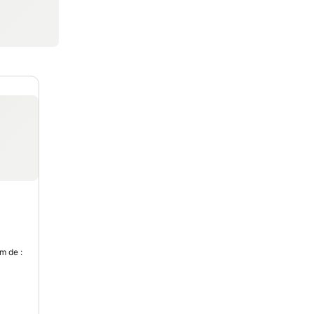
oris
m de :