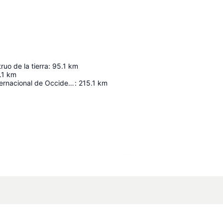
ruo de la tierra
:
95.1
km
.1
km
Aeropuerto Internacional de Occidente
:
215.1
km
Agrandir la carte