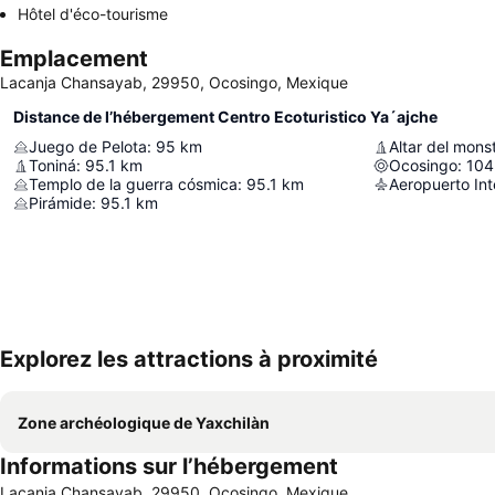
Hôtel d'éco-tourisme
Emplacement
Lacanja Chansayab, 29950, Ocosingo, Mexique
Distance de l’hébergement Centro Ecoturistico Ya´ajche
Juego de Pelota
:
95
km
Altar del monst
Toniná
:
95.1
km
Ocosingo
:
104
Templo de la guerra cósmica
:
95.1
km
Pirámide
:
95.1
km
Explorez les attractions à proximité
Zone archéologique de Yaxchilàn
Informations sur l’hébergement
Lacanja Chansayab, 29950, Ocosingo, Mexique