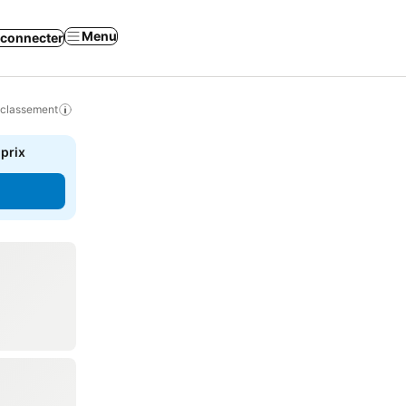
Menu
 connecter
 classement
 prix