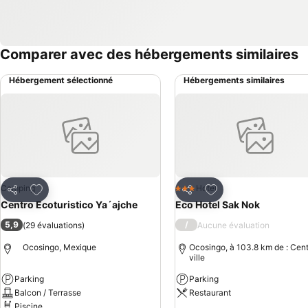
Comparer avec des hébergements similaires
Hébergement sélectionné
Hébergements similaires
Ajouter à mes favoris
Ajouter à mes favor
Camping
Hotel
3 Étoiles
Partager
Partager
Centro Ecoturistico Ya´ajche
Eco Hotel Sak Nok
5,9
/
(
29 évaluations
)
Aucune évaluation
Ocosingo, Mexique
Ocosingo, à 103.8 km de : Cen
ville
Parking
Parking
Balcon / Terrasse
Restaurant
Piscine