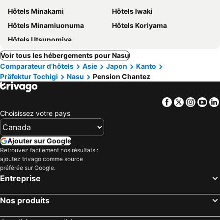
Hôtels Minakami
Hôtels Iwaki
Hôtels Minamiuonuma
Hôtels Koriyama
Hôtels Utsunomiya
Voir tous les hébergements pour Nasu
Comparateur d’hôtels
Asie
Japon
Kanto
Präfektur Tochigi
Nasu
Pension Chantez
Facebook
Twitter
Insta
Yo
Choisissez votre pays
Ajouter sur Google
Retrouvez facilement nos résultats :
ajoutez trivago comme source
préférée sur Google.
Entreprise
Nos produits