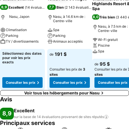
Highlands Resort 
8,9
7,7
Excellent
(
14 évaluations
)
Bien
(
2 143 évaluations
)
Spa
Nasu, Japon
Nasu, à 14.6 km de :
8,0
Très bien
(
3 440 
Centre-ville
Nasu, à 7.5 km de :
Climatisation
Spa
Centre-ville
Parking
Parking
Wi-Fi gratuit
TV / divertissements
Animaux acceptés
Piscine
Spa
Consulter les prix
Consulter les prix
Sélectionnez des dates
191 $
de
pour voir les prix
Consulter les pri
exacts
95 $
de
Consulter les prix de
3
Consulter les prix de
sites
sites
Consulter les prix
Consulter les prix
Consulter les prix
Voir tous les hébergements pour Nasu
Avis
Excellent
8,9
sur la base de 14 évaluations provenant de sites
réputés
Principaux services