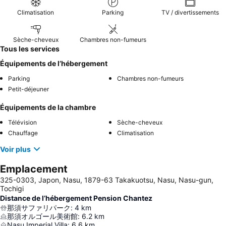
Climatisation
Parking
TV / divertissements
Sèche-cheveux
Chambres non-fumeurs
Tous les services
Équipements de l’hébergement
Parking
Chambres non-fumeurs
Petit-déjeuner
Équipements de la chambre
Télévision
Sèche-cheveux
Chauffage
Climatisation
Voir plus
Emplacement
325-0303, Japon, Nasu, 1879-63 Takakuotsu, Nasu, Nasu-gun,
Tochigi
Distance de l’hébergement Pension Chantez
那須サファリパーク
:
4
km
那須オルゴール美術館
:
6.2
km
Nasu Imperial Villa
:
6.6
km