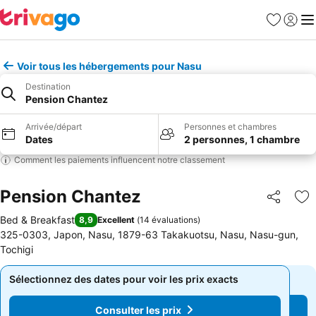
Favoris
Se con
Me
Voir tous les hébergements pour Nasu
Destination
Pension Chantez
Arrivée/départ
Personnes et chambres
Dates
2 personnes, 1 chambre
Comment les paiements influencent notre classement
Pension Chantez
Partager
Aj
Bed & Breakfast
8,9
Excellent
(
14 évaluations
)
325-0303, Japon, Nasu, 1879-63 Takakuotsu, Nasu, Nasu-gun,
Tochigi
Sélectionnez des dates pour voir les prix exacts
Sélectionnez des dates pour voir les prix exacts
Consulter les prix
Consulter les prix