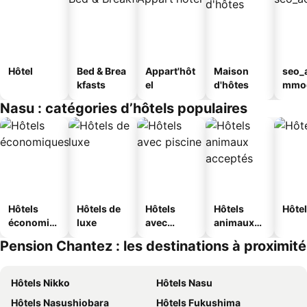
Hôtel
Bed & Brea
Appart'hôt
Maison
seo_
kfasts
el
d'hôtes
mmod
n_ty
Nasu : catégories d’hôtels populaires
ouse
kan
Hôtels
Hôtels de
Hôtels
Hôtels
Hôtel
économiq
luxe
avec
animaux
ues
piscine
acceptés
Pension Chantez : les destinations à proximité
Hôtels Nikko
Hôtels Nasu
Hôtels Nasushiobara
Hôtels Fukushima