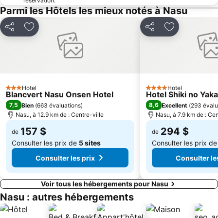
réservation.
Parmi les Hôtels les mieux notés à Nasu
Partager
Ajouter à mes favoris
Partager
Ajouter à mes
Hotel
Hotel
3 Étoiles
4 Étoiles
Blancvert Nasu Onsen Hotel
Hotel Shiki no Yak
7,5
8,6
Bien
(
663 évaluations
)
Excellent
(
293 évalu
Nasu, à 12.9 km de : Centre-ville
Nasu, à 7.9 km de : Cen
157 $
294 $
de
de
Consulter les prix de
5 sites
Consulter les prix d
Consulter les prix
Consulter le
Voir tous les hébergements pour Nasu
Nasu : autres hébergements