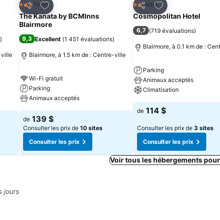
is
Ajouter à mes favoris
Ajouter à mes fav
Hotel
Hotel
3 Étoiles
2 Étoiles
Partager
Partager
The Kanata by BCMInns
Cosmopolitan Hotel
Blairmore
6,7
(
719 évaluations
)
9,3
)
Excellent
(
1 451 évaluations
)
Blairmore, à 0.1 km de : Cent
ville
Blairmore, à 1.5 km de : Centre-ville
Parking
Wi-Fi gratuit
Animaux acceptés
Parking
Climatisation
Animaux acceptés
114 $
de
139 $
de
Consulter les prix de
10 sites
Consulter les prix de
3 sites
Consulter les prix
Consulter les prix
Voir tous les hébergements pou
s jours