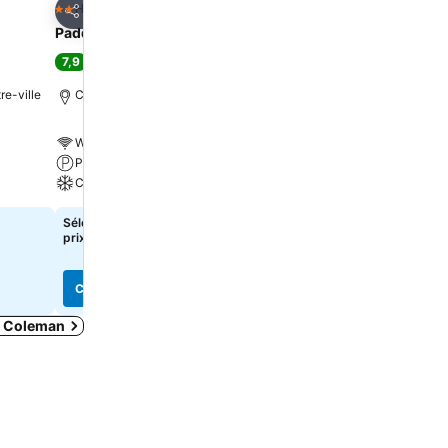
oris
Ajouter à mes favoris
Hotel
2 Étoiles
Partager
Paddock Inn
7,9
Bien
(
433 évaluations
)
re-ville
Coleman, à 0.0 km de : Centre-ville
Wi-Fi gratuit
Parking
Climatisation
Sélectionnez des dates pour voir les
prix exacts
Consulter les prix
r Coleman