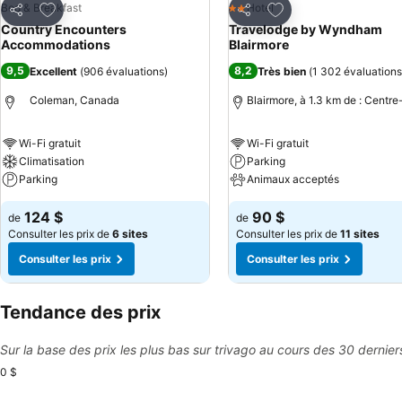
Ajouter à mes favoris
Ajouter à mes favor
Bed & Breakfast
Hotel
2 Étoiles
Partager
Partager
Country Encounters
Travelodge by Wyndham
Accommodations
Blairmore
9,5
8,2
Excellent
(
906 évaluations
)
Très bien
(
1 302 évaluations
Coleman, Canada
Blairmore, à 1.3 km de : Centre-
Wi-Fi gratuit
Wi-Fi gratuit
Climatisation
Parking
Parking
Animaux acceptés
124 $
90 $
de
de
Consulter les prix de
6 sites
Consulter les prix de
11 sites
Consulter les prix
Consulter les prix
Tendance des prix
Sur la base des prix les plus bas sur trivago au cours des 30 dernier
0 $