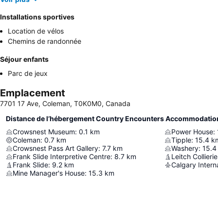
Installations sportives
Location de vélos
Chemins de randonnée
Séjour enfants
Parc de jeux
Emplacement
7701 17 Ave, Coleman, T0K0M0, Canada
Distance de l’hébergement Country Encounters Accommodatio
Crowsnest Museum
:
0.1
km
Power House
:
Coleman
:
0.7
km
Tipple
:
15.4
k
Crowsnest Pass Art Gallery
:
7.7
km
Washery
:
15.4
Frank Slide Interpretive Centre
:
8.7
km
Leitch Collierie
Frank Slide
:
9.2
km
Calgary Interna
Mine Manager's House
:
15.3
km