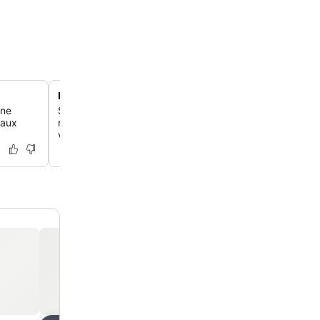
Bar à vin et petite cuisine Encounters
une
Savoure un monde de saveurs et une vaste carte des vi
 aux
restaurant de l'hôtel, qui te propose des expériences cul
variées.