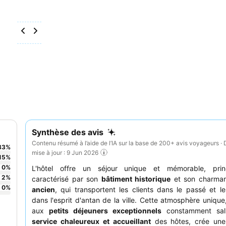
Synthèse des avis
Contenu résumé à l’aide de l’IA sur la base de 200+ avis voyageurs · 
83
%
mise à jour : 9 Jun 2026
15
%
0
%
L'hôtel offre un séjour unique et mémorable, prin
2
%
caractérisé par son
bâtiment historique
et son charma
0
%
ancien
, qui transportent les clients dans le passé et l
dans l'esprit d'antan de la ville. Cette atmosphère uniqu
aux
petits déjeuners exceptionnels
constamment sal
service chaleureux et accueillant
des hôtes, crée un