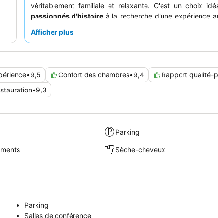
véritablement familiale et relaxante. C'est un choix idé
passionnés d'histoire
à la recherche d'une expérience a
les
couples
en quête d'une escapade douillette et romanti
Afficher plus
familles
qui apprécient les hébergements spaci
environnement convivial. Les
voyageurs en voiture
y
également une étape pratique et agréable. Pour profiter
de votre visite, il est fortement conseillé aux clients de pl
périence
•
9,5
Confort des chambres
•
9,4
Rapport qualité-p
emploi du temps afin de savourer le petit-déjeuner 
d'explorer le charmant quartier historique de Coleman,
stauration
•
9,3
accessible depuis l'établissement.
Parking
sements
Sèche-cheveux
Parking
Salles de conférence