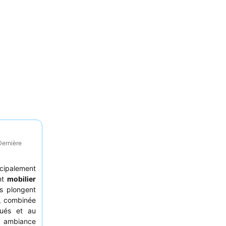
Dernière
cipalement
nt
mobilier
es plongent
e, combinée
ués et au
e ambiance