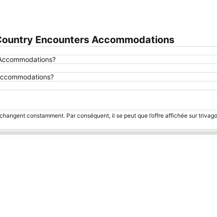
Agrandir la carte
Country Encounters Accommodations
s Accommodations?
s Accommodations?
 changent constamment. Par conséquent, il se peut que l’offre affichée sur trivago