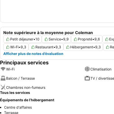
Note supérieure à la moyenne pour Coleman
Petit déjeuner
•
10
Service
•
9,9
Propreté
•
9,6
Ex
Wi-Fi
•
9,3
Restaurant
•
9,3
Hébergement
•
9,3
Re
Afficher plus de notes d’évaluation
Principaux services
Wi-Fi
Climatisation
Balcon / Terrasse
TV / divertis
Chambres non-fumeurs
Tous les services
Équipements de l’hébergement
Centre d'affaires
Terrasse