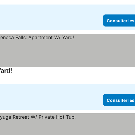
Consulter les
ard!
Consulter les