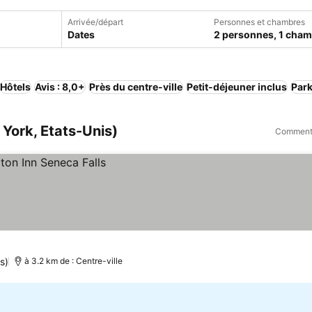
Arrivée/départ
Personnes et chambres
Dates
2 personnes, 1 cha
Hôtels
Avis : 8,0+
Près du centre-ville
Petit-déjeuner inclus
Par
 York, Etats-Unis)
Comment 
s)
à 3.2 km de : Centre-ville