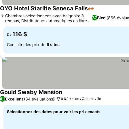
OYO Hotel Starlite Seneca Falls
2 Étoiles
Chambres sélectionnées avec baignoire à
Bien
(865 évalua
7,7
remous, Distributeurs automatiques en libre-
service
116 $
De
Consulter les prix de
9 sites
Gould Swaby Mansion
Excellent
(34 évaluations)
9,1
à 0.1 km de : Centre-ville
Sélectionnez des dates pour voir les prix exacts