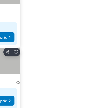
 prix
Ajouter à mes favoris
Partager
 prix