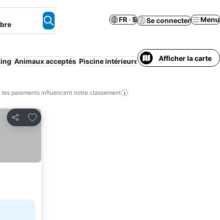
FR · $
Menu
Se connecter
mbre
Afficher la carte
king
Animaux acceptés
Piscine intérieure
Chambres non-fumeur
les paiements influencent notre classement
Ajouter à mes favoris
Partager