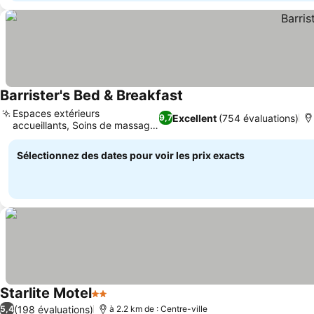
Barrister's Bed & Breakfast
Espaces extérieurs
Excellent
(754 évaluations)
9,7
accueillants, Soins de massage
sur place
Sélectionnez des dates pour voir les prix exacts
Starlite Motel
2 Étoiles
(198 évaluations)
5,4
à 2.2 km de : Centre-ville