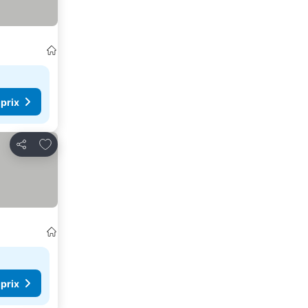
 prix
Ajouter à mes favoris
Partager
 prix