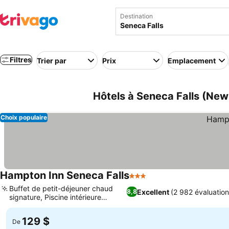
Destination
Filtres
Trier par
Prix
Emplacement
Hôtels à Seneca Falls (New
Choix populaire
Hampton Inn Seneca Falls
3 Étoiles
Buffet de petit-déjeuner chaud
Excellent
(2 982 évaluation
8,8
signature, Piscine intérieure
chauffée
129 $
De