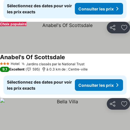
Sélectionnez des dates pour voir
Consulter les prix
les prix exacts
Choix populaire
Partager
Aj
Anabel's Of Scottsdale
Consulter les prix
Hotel
Jardins classés par le National Trust
Consulter les prix
3 Étoiles
9,1
Excellent
595
à 0.3 km de : Centre-ville
Sélectionnez des dates pour voir
Consulter les prix
les prix exacts
Partager
Aj