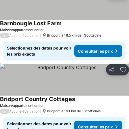
Barnbougle Lost Farm
Consulter les prix
Maison/appartement entier
/
Bridport, à 18.5 km de : Scottsdale
Aucune évaluation
Sélectionnez des dates pour voir
Consulter les prix
les prix exacts
Partager
Aj
Bridport Country Cottages
Consulter les prix
Maison/appartement entier
/
Bridport, à 19.1 km de : Scottsdale
Aucune évaluation
Sélectionnez des dates pour voir
Consulter les prix