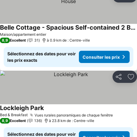
Belle Cottage - Spacious Self-contained 2 Bedroom House
Consulter les prix
Maison/appartement entier
8,9
Excellent
31
à 0.9 km de : Centre-ville
Sélectionnez des dates pour voir
Consulter les prix
les prix exacts
Partager
Aj
Lockleigh Park
Consulter les prix
Bed & Breakfast
Vues rurales panoramiques de chaque fenêtre
Consulter 
8,9
Excellent
136
à 23.8 km de : Centre-ville
Sélectionnez des dates pour voir