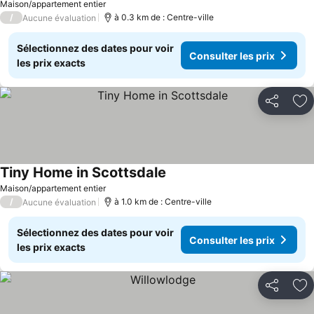
Maison/appartement entier
/
à 0.3 km de : Centre-ville
Aucune évaluation
Sélectionnez des dates pour voir
Consulter les prix
les prix exacts
Partager
Aj
Tiny Home in Scottsdale
Consulter les prix
Maison/appartement entier
/
à 1.0 km de : Centre-ville
Aucune évaluation
Sélectionnez des dates pour voir
Consulter les prix
les prix exacts
Partager
Aj