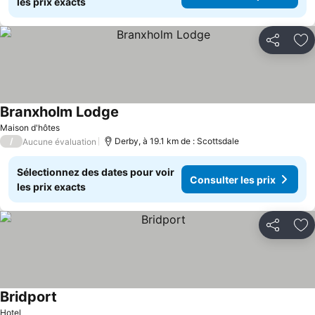
les prix exacts
Partager
Aj
Branxholm Lodge
Consulter les prix
Maison d'hôtes
/
Derby, à 19.1 km de : Scottsdale
Aucune évaluation
Sélectionnez des dates pour voir
Consulter les prix
les prix exacts
Partager
Aj
Bridport
Consulter les prix
Hotel