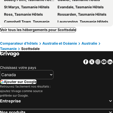
St Marys, Tasmanie Hôtels
Evandale, Tasmanie Hôtels
Ross, Tasmanie Hôtels
Rossarden, Tasmanie Hôtels
Campbell Town, Tasmanie Hôtels
Launceston, Tasmanie Hôtels
Devonport, Tasmanie Hôtels
Bridport, Tasmanie Hôtels
Voir tous les hébergements pour Scottsdale
George Town, Tasmanie Hôtels
Burnie, Tasmanie Hôtels
Comparateur d’hôtels
Australie et Océanie
Australie
Deloraine, Tasmanie Hôtels
Sheffield, Tasmanie Hôtels
Tasmanie
Scottsdale
Wynyard, Tasmanie Hôtels
Penguin, Tasmanie Hôtels
Melbourne, Victoria Hôtels
Sydney, Nouvelle-Galles-du-Sud Hôtels
Facebook
Twitter
Insta
Yo
Brisbane, Queensland Hôtels
Adelaïde, Australie du Sud Hôtels
Choisissez votre pays
Surfers Paradise, Queensland Hôtels
Perth, Australie-Occidentale Hôtels
Canberra, Australian Capital Territory Hôtels
Cairns, Queensland Hôtels
Ajouter sur Google
Retrouvez facilement nos résultats :
Port Douglas, Queensland Hôtels
ajoutez trivago comme source
préférée sur Google.
Entreprise
Nos produits