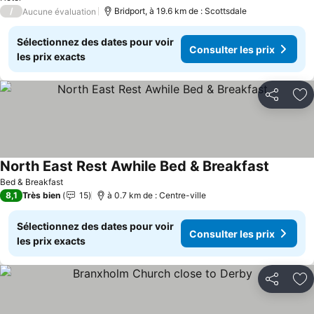
/
Bridport, à 19.6 km de : Scottsdale
Aucune évaluation
Sélectionnez des dates pour voir
Consulter les prix
les prix exacts
Partager
Aj
North East Rest Awhile Bed & Breakfast
Consulte
Bed & Breakfast
8,1
Très bien
15
à 0.7 km de : Centre-ville
Sélectionnez des dates pour voir
Consulter les prix
les prix exacts
Partager
Aj