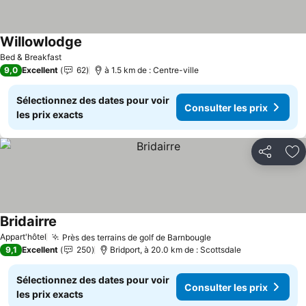
Willowlodge
Consulter les prix
Bed & Breakfast
9,0
Excellent
62
à 1.5 km de : Centre-ville
Sélectionnez des dates pour voir
Consulter les prix
les prix exacts
Partager
Aj
Bridairre
Consulter les prix
Appart'hôtel
Près des terrains de golf de Barnbougle
Consulter les prix
9,1
Excellent
250
Bridport, à 20.0 km de : Scottsdale
Sélectionnez des dates pour voir
Consulter les prix
les prix exacts