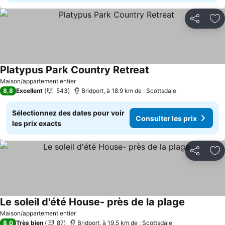
Partager
Aj
Platypus Park Country Retreat
Consulter les prix
Maison/appartement entier
8,8
Excellent
543
Bridport, à 18.9 km de : Scottsdale
Sélectionnez des dates pour voir
Consulter les prix
les prix exacts
Partager
Aj
Le soleil d'été House- près de la plage
Consulter 
Maison/appartement entier
8,0
Très bien
87
Bridport, à 19.5 km de : Scottsdale