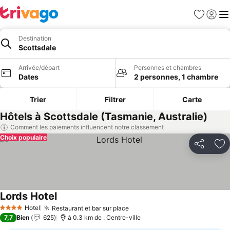
Favoris
Se con
Me
Destination
Scottsdale
Arrivée/départ
Personnes et chambres
Dates
2 personnes, 1 chambre
Trier
Filtrer
Carte
Hôtels à Scottsdale (Tasmanie, Australie)
Comment les paiements influencent notre classement
Choix populaire
Partager
Aj
Lords Hotel
Consulter les prix
Hotel
Restaurant et bar sur place
Consulter les prix
4 Étoiles
7,7
Bien
625
à 0.3 km de : Centre-ville