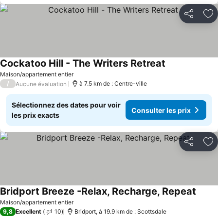
Partager
Aj
Cockatoo Hill - The Writers Retreat
Consulter les 
Maison/appartement entier
/
à 7.5 km de : Centre-ville
Aucune évaluation
Sélectionnez des dates pour voir
Consulter les prix
les prix exacts
Partager
Aj
Bridport Breeze -Relax, Recharge, Repeat
Consul
Maison/appartement entier
9,8
Excellent
10
Bridport, à 19.9 km de : Scottsdale