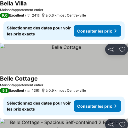
Bella Villa
Consulter les prix
Maison/appartement entier
9,0
Excellent
241
à 0.6 km de : Centre-ville
Sélectionnez des dates pour voir
Consulter les prix
les prix exacts
Partager
Aj
Belle Cottage
Consulter les prix
Maison/appartement entier
9,1
Excellent
139
à 0.9 km de : Centre-ville
Sélectionnez des dates pour voir
Consulter les prix
les prix exacts
Partager
Aj