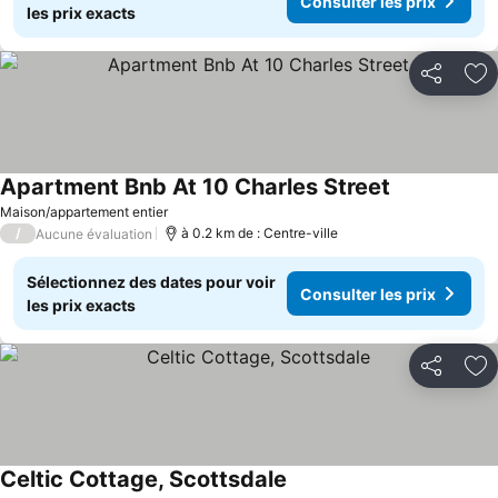
Consulter les prix
les prix exacts
Partager
Aj
Apartment Bnb At 10 Charles Street
Consulter les
Maison/appartement entier
/
à 0.2 km de : Centre-ville
Aucune évaluation
Sélectionnez des dates pour voir
Consulter les prix
les prix exacts
Partager
Aj
Celtic Cottage, Scottsdale
Consulter les prix