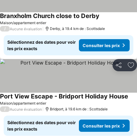
Branxholm Church close to Derby
Consulter les pr
Maison/appartement entier
/
Derby, à 19.4 km de : Scottsdale
Aucune évaluation
Sélectionnez des dates pour voir
Consulter les prix
les prix exacts
Partager
Aj
Port View Escape - Bridport Holiday House
Cons
Maison/appartement entier
/
Bridport, à 19.6 km de : Scottsdale
Aucune évaluation
Sélectionnez des dates pour voir
Consulter les prix
les prix exacts