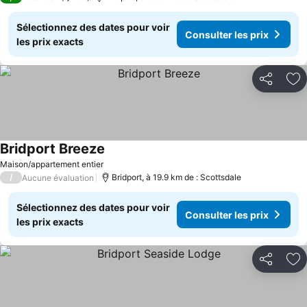
Sélectionnez des dates pour voir
Consulter les prix
les prix exacts
Partager
Aj
Bridport Breeze
Consulter les prix
Maison/appartement entier
/
Bridport, à 19.9 km de : Scottsdale
Aucune évaluation
Sélectionnez des dates pour voir
Consulter les prix
les prix exacts
Partager
Aj