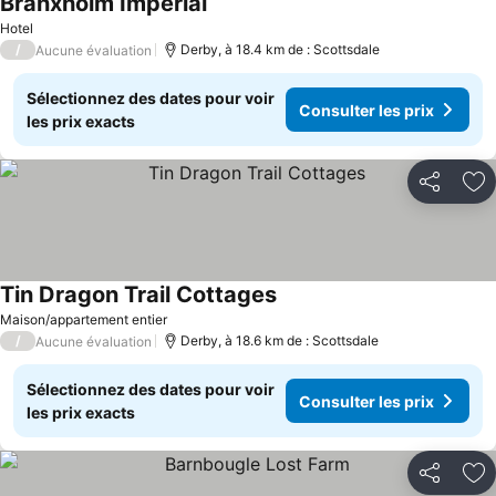
Branxholm Imperial
Consulter les prix
Hotel
/
Derby, à 18.4 km de : Scottsdale
Aucune évaluation
Sélectionnez des dates pour voir
Consulter les prix
les prix exacts
Partager
Aj
Tin Dragon Trail Cottages
Consulter les prix
Maison/appartement entier
/
Derby, à 18.6 km de : Scottsdale
Aucune évaluation
Sélectionnez des dates pour voir
Consulter les prix
les prix exacts
Partager
Aj