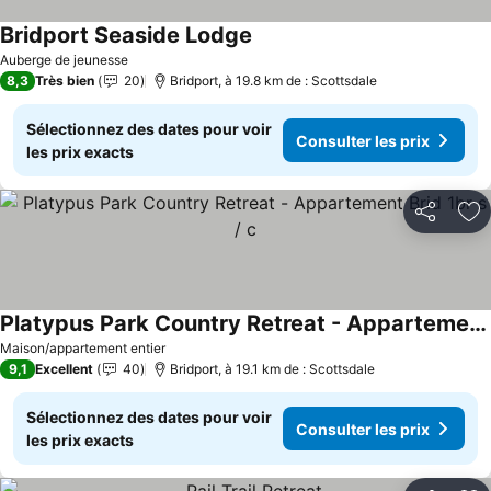
Bridport Seaside Lodge
Consulter les prix
Auberge de jeunesse
8,3
Très bien
20
Bridport, à 19.8 km de : Scottsdale
Sélectionnez des dates pour voir
Consulter les prix
les prix exacts
Partager
Aj
Platypus Park Country Retreat - Appartement Brid 1br s / c
Consulter les prix
Maison/appartement entier
9,1
Excellent
40
Bridport, à 19.1 km de : Scottsdale
Sélectionnez des dates pour voir
Consulter les prix
les prix exacts