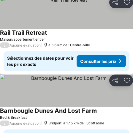
Partager
Aj
Rail Trail Retreat
Consulter les prix
Maison/appartement entier
/
à 5.6 km de : Centre-ville
Aucune évaluation
Sélectionnez des dates pour voir
Consulter les prix
les prix exacts
Partager
Aj
Barnbougle Dunes And Lost Farm
Consulter les pr
Bed & Breakfast
/
Bridport, à 17.5 km de : Scottsdale
Aucune évaluation