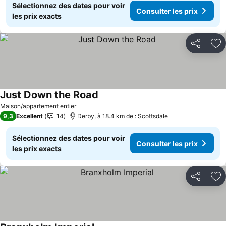
Sélectionnez des dates pour voir
Consulter les prix
les prix exacts
Partager
Aj
Just Down the Road
Consulter les prix
Maison/appartement entier
9,3
Excellent
14
Derby, à 18.4 km de : Scottsdale
Sélectionnez des dates pour voir
Consulter les prix
les prix exacts
Partager
Aj