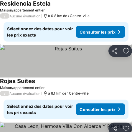
Residencia Estela
Maison/appartement entier
/
à 0.8 km de : Centre-ville
Aucune évaluation
Sélectionnez des dates pour voir
Consulter les prix
les prix exacts
Partager
Aj
Rojas Suites
Maison/appartement entier
/
à 8.1 km de : Centre-ville
Aucune évaluation
Sélectionnez des dates pour voir
Consulter les prix
les prix exacts
Partager
Aj