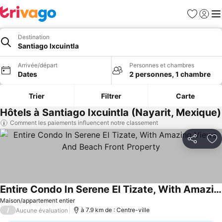
Favoris
Se con
Me
Destination
Santiago Ixcuintla
Arrivée/départ
Personnes et chambres
Dates
2 personnes, 1 chambre
Trier
Filtrer
Carte
Hôtels à Santiago Ixcuintla (Nayarit, Mexique)
Comment les paiements influencent notre classement
Partager
Aj
Entire Condo In Serene El Tizate, With Amazing Views And Beach Front Property
Maison/appartement entier
/
à 7.9 km de : Centre-ville
Aucune évaluation