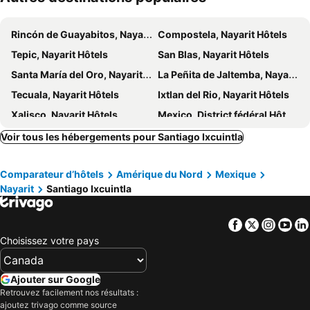
Rincón de Guayabitos, Nayarit Hôtels
Compostela, Nayarit Hôtels
Tepic, Nayarit Hôtels
San Blas, Nayarit Hôtels
Santa María del Oro, Nayarit Hôtels
La Peñita de Jaltemba, Nayarit Hôtels
Tecuala, Nayarit Hôtels
Ixtlan del Rio, Nayarit Hôtels
Xalisco, Nayarit Hôtels
Mexico, District fédéral Hôtels
Puerto Vallarta, Jalisco Hôtels
Playa del Carmen, Quintana Roo Hôtels
Voir tous les hébergements pour Santiago Ixcuintla
Cancún, Quintana Roo Hôtels
Tulum, Quintana Roo Hôtels
Comparateur d’hôtels
Amérique du Nord
Mexique
Cabo San Lucas, Basse-Californie du Sud Hôtels
Puerto Peñasco, Sonora Hôtels
Nayarit
Santiago Ixcuintla
Oaxaca, Oaxaca Hôtels
Mazatlán, Sinaloa Hôtels
Facebook
Twitter
Insta
Yo
Choisissez votre pays
Ajouter sur Google
Retrouvez facilement nos résultats :
ajoutez trivago comme source