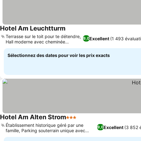
Hotel Am Leuchtturm
Terrasse sur le toit pour te détendre,
Excellent
(1 493 évaluat
9,0
Hall moderne avec cheminée
douillette
Sélectionnez des dates pour voir les prix exacts
Hotel Am Alten Strom
3 Étoiles
Établissement historique géré par une
Excellent
(3 852 
9,0
famille, Parking souterrain unique avec
ascenseur à voitures