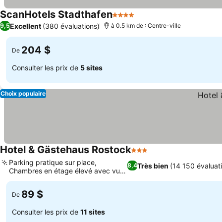
ScanHotels Stadthafen
4 Étoiles
Excellent
(380 évaluations)
9,5
à 0.5 km de : Centre-ville
204 $
De
Consulter les prix de
5 sites
Choix populaire
Hotel & Gästehaus Rostock
3 Étoiles
Parking pratique sur place,
Très bien
(14 150 évaluat
8,4
Chambres en étage élevé avec vue
sur la ville
89 $
De
Consulter les prix de
11 sites