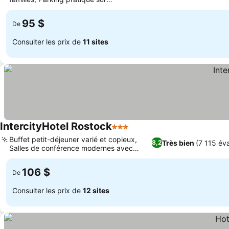
place
95 $
De
Consulter les prix de
11 sites
IntercityHotel Rostock
3 Étoiles
Buffet petit-déjeuner varié et copieux,
Très bien
(7 115 éva
8,2
Salles de conférence modernes avec
lumière du jour
106 $
De
Consulter les prix de
12 sites