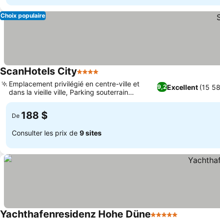
Choix populaire
ScanHotels City
4 Étoiles
Emplacement privilégié en centre-ville et
Excellent
(15 58
9,2
dans la vieille ville, Parking souterrain
pratique avec accès direct
188 $
De
Consulter les prix de
9 sites
Yachthafenresidenz Hohe Düne
5 Étoiles