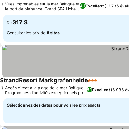
Vues imprenables sur la mer Baltique et
Excellent
(12 736 éval
8,7
le port de plaisance, Grand SPA Hohe
Düne
317 $
De
Consulter les prix de
8 sites
StrandResort Markgrafenheide
3 Étoiles
Accès direct à la plage de la mer Baltique,
Excellent
(6 986 év
9,1
Programmes d'activités exceptionnels pour
enfants
Sélectionnez des dates pour voir les prix exacts