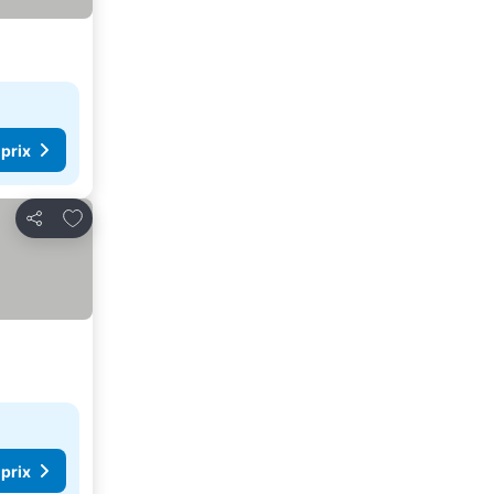
 prix
Ajouter à mes favoris
Partager
 prix