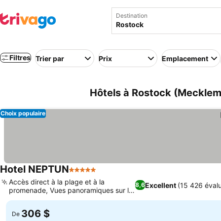
Destination
Filtres
Trier par
Prix
Emplacement
Hôtels à Rostock (Mecklem
Choix populaire
Hotel NEPTUN
5 Étoiles
Accès direct à la plage et à la
Excellent
(15 426 évalu
8,6
promenade, Vues panoramiques sur la
mer Baltique
306 $
De