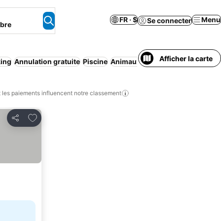
FR · $
Menu
Se connecter
mbre
Afficher la carte
king
Annulation gratuite
Piscine
Animaux acceptés
Appart'hôtel
les paiements influencent notre classement
Ajouter à mes favoris
Partager