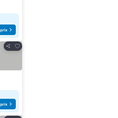
 prix
Ajouter à mes favoris
Partager
 prix