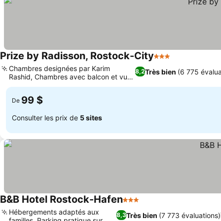
Prize by Radisson, Rostock-City
3 Étoiles
Chambres designées par Karim
Très bien
(6 775 évalua
8,2
Rashid, Chambres avec balcon et vue
sur le port
99 $
De
Consulter les prix de
5 sites
B&B Hotel Rostock-Hafen
3 Étoiles
Hébergements adaptés aux
Très bien
(7 773 évaluations)
8,3
familles, Parking pratique sur