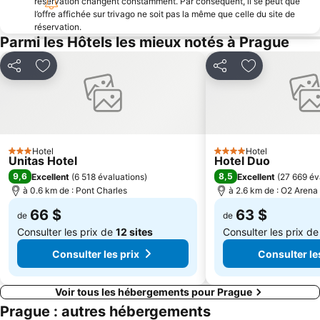
I.P.Pavlova Metro Station
réservation changent constamment. Par conséquent, il se peut que
Levý Hradec
l’offre affichée sur trivago ne soit pas la même que celle du site de
Théâtre National
Kampa
réservation.
Parmi les Hôtels les mieux notés à Prague
Musée National
Prague Indoor Paintball
Vystaviste Letnany - PVA EXPO
Aquapalace Praha
Partager
Ajouter à mes favoris
Partager
Ajouter à mes
Hradčany
Holešovice
The Life of Children under Emperor Franz Joseph I
Staroměstská mostecká věž
Náměstí Republiky Metro Station
Kostel Svatého Mikuláše - Staré Město
Vyšehrad
Mairie avec Orloi
Hotel
Hotel
3 Étoiles
4 Étoiles
Unitas Hotel
Hotel Duo
Church of St. Martin in the Wall
Synagogue espagnole
9,6
8,5
Excellent
(
6 518 évaluations
)
Excellent
(
27 669 év
Monastère de Strahov
Parizska
à 0.6 km de : Pont Charles
à 2.6 km de : O2 Arena
Monastère franciscain de l'église Saint-Jacob
Powder Tower
66 $
63 $
de
de
Letná Park
The Rose Garden
Consulter les prix de
12 sites
Consulter les prix d
Naplavka river bank
Palackého náměstí
Consulter les prix
Consulter le
Voir tous les hébergements pour Prague
Prague : autres hébergements