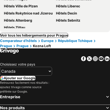
Hôtels Ville de Plzen
Hôtels Liberec
Hôtels Rokytnice nad Jizerou
Hôtels Decín
Hôtels Altenberg
Hôtels Sebnitz
Hôtels Zittau
Voir tous les hébergements pour Prague
Comparateur d’hôtels
Europe
République Tchèque
Prague
Prague
Kozna Loft
Facebook
Twitter
Insta
Yo
Choisissez votre pays
Ajouter sur Google
Retrouvez facilement nos résultats :
ajoutez trivago comme source
préférée sur Google.
Entreprise
Nos produits