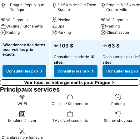
Prague, République
à 1.5 km de : Old Town
Prague, à 1.5 km de
Tchèque
Square
Centre-ville
Wi-Fi gratuit
Piscine
Wi-Fi gratuit
Cuisine / Kitchenette
Spa
Parking
Parking
Parking
Climatisation
Sélectionnez des dates
103 $
63 $
de
de
pour voir les prix
exacts
Consulter les prix de
10
Consulter les prix de
sites
sites
Consulter les prix
Consulter les prix
Consulter les prix
Voir tous les hébergements pour Prague
Principaux services
Wi-Fi
Cuisine / Kitchenette
Parking
Machine à laver
TV / divertissements
Sèche-cheveux
Chambres non-fumeurs