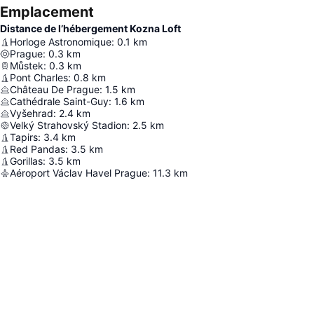
Emplacement
Distance de l’hébergement Kozna Loft
Horloge Astronomique
:
0.1
km
Prague
:
0.3
km
Můstek
:
0.3
km
Pont Charles
:
0.8
km
Château De Prague
:
1.5
km
Cathédrale Saint-Guy
:
1.6
km
Vyšehrad
:
2.4
km
Velký Strahovský Stadion
:
2.5
km
Tapirs
:
3.4
km
Red Pandas
:
3.5
km
Gorillas
:
3.5
km
Aéroport Václav Havel Prague
:
11.3
km