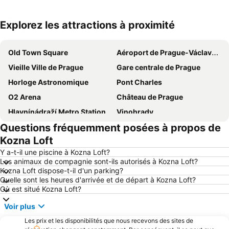
Explorez les attractions à proximité
Agrandir la carte
Old Town Square
Aéroport de Prague-Václav-Havel
Vieille Ville de Prague
Gare centrale de Prague
Horloge Astronomique
Pont Charles
O2 Arena
Château de Prague
Hlavnínádraží Metro Station
Vinohrady
Questions fréquemment posées à propos de
Place Venceslas
Nové Město
Kozna Loft
Sokol Malá Strana
Lesser Quarter
Y a-t-il une piscine à Kozna Loft?
Josefov ghetto juif
Florenc Bus Terminal
Les animaux de compagnie sont-ils autorisés à Kozna Loft?
Kozna Loft dispose-t-il d'un parking?
Smíchov railway station
Iron Gate
Quelle sont les heures d'arrivée et de départ à Kozna Loft?
Žižkov
Smíchov
Où est situé Kozna Loft?
Lesser Town Bridge Towers
Palais des Congrès de Prague
Voir plus
Hôtel de ville
Place de la République
Les prix et les disponibilités que nous recevons des sites de