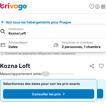
Favoris
Se con
Me
Voir tous les hébergements pour Prague
Destination
Kozna Loft
Arrivée/départ
Personnes et chambres
Dates
2 personnes, 1 chambre
Comment les paiements influencent notre classement
Kozna Loft
Partager
Aj
Maison/appartement entier
/
Aucune évaluation
Sélectionnez des dates pour voir les prix exacts
Sélectionnez des dates pour voir les prix exacts
Consulter les prix
Consulter les prix