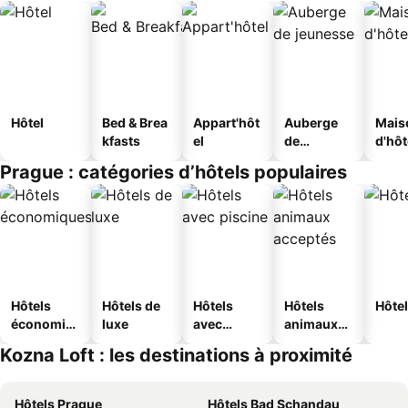
Hôtel
Bed & Brea
Appart'hôt
Auberge
Mais
kfasts
el
de
d'hô
jeunesse
Prague : catégories d’hôtels populaires
Hôtels
Hôtels de
Hôtels
Hôtels
Hôtel
économiq
luxe
avec
animaux
ues
piscine
acceptés
Kozna Loft : les destinations à proximité
Hôtels Prague
Hôtels Bad Schandau