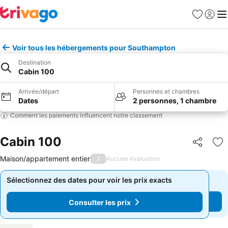
Favoris
Se con
Me
Voir tous les hébergements pour Southampton
Destination
Cabin 100
Arrivée/départ
Personnes et chambres
Dates
2 personnes, 1 chambre
Comment les paiements influencent notre classement
Cabin 100
Partager
Aj
Maison/appartement entier
/
Aucune évaluation
Sélectionnez des dates pour voir les prix exacts
Sélectionnez des dates pour voir les prix exacts
Consulter les prix
Consulter les prix