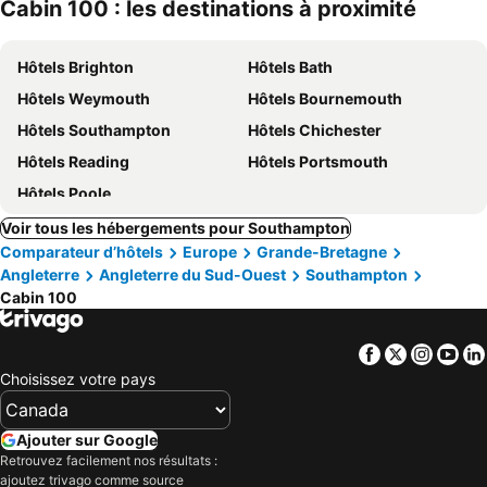
Cabin 100 : les destinations à proximité
Hôtels Brighton
Hôtels Bath
Hôtels Weymouth
Hôtels Bournemouth
Hôtels Southampton
Hôtels Chichester
Hôtels Reading
Hôtels Portsmouth
Hôtels Poole
Voir tous les hébergements pour Southampton
Comparateur d’hôtels
Europe
Grande-Bretagne
Angleterre
Angleterre du Sud-Ouest
Southampton
Cabin 100
Facebook
Twitter
Insta
Yo
Choisissez votre pays
Ajouter sur Google
Retrouvez facilement nos résultats :
ajoutez trivago comme source