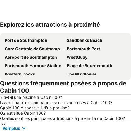
Explorez les attractions à proximité
Agrandir la carte
Port de Southampton
Sandbanks Beach
Gare Centrale de Southampton
Portsmouth Port
Aéroport de Southampton
WestQuay
Portsmouth Harbour Station
Plage de Bournemouth
Western Docks
The Mayflower
Questions fréquemment posées à propos de
Gunwharf Quays
Parc National de New Forest
Cabin 100
Jetée - Marina
Chantiers Historiques de Portsmouth
Y a-t-il une piscine à Cabin 100?
Poole Harbour
Cathédrale de Winchester
Les animaux de compagnie sont-ils autorisés à Cabin 100?
Cabin 100 dispose-t-il d'un parking?
Aéroport de Bournemouth
Goodwood Racecourse
Où est situé Cabin 100?
Town Quay
Southampton Boat Show
Quelles sont les principales attractions à proximité de Cabin 100?
Cathédrale de Salisbury
Hall et Musée Mary Rose Ship
Voir plus