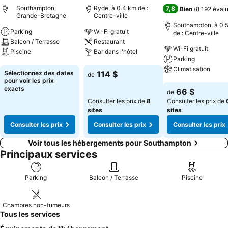
Southampton,
Ryde, à 0.4 km de :
7,8
Bien
(
8 192 éval
Grande-Bretagne
Centre-ville
Southampton, à 0.
Parking
Wi-Fi gratuit
de : Centre-ville
Balcon / Terrasse
Restaurant
Wi-Fi gratuit
Piscine
Bar dans l'hôtel
Parking
Climatisation
Consulter les prix
Consulter les prix
Sélectionnez des dates
114 $
de
pour voir les prix
Consulter les pri
exacts
66 $
de
Consulter les prix de
8
Consulter les prix de
sites
sites
Consulter les prix
Consulter les prix
Consulter les prix
Voir tous les hébergements pour Southampton
Principaux services
Parking
Balcon / Terrasse
Piscine
Chambres non-fumeurs
Tous les services