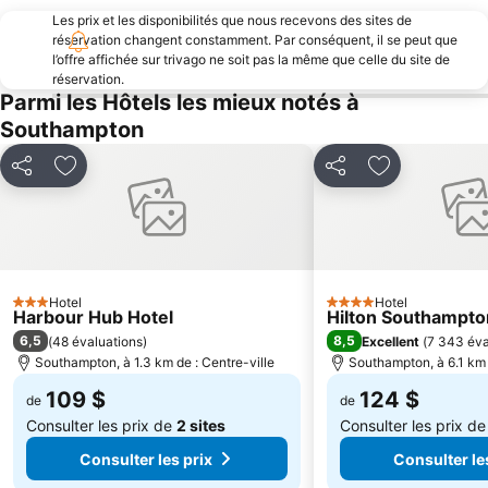
Portsmouth Guildhall
Sandown Beach
Les prix et les disponibilités que nous recevons des sites de
Goodwood House
réservation changent constamment. Par conséquent, il se peut que
Southampton Solent University Conference Centre
l’offre affichée sur trivago ne soit pas la même que celle du site de
HMS Victory
Portsmouth & Southsea Railway Station
réservation.
Parmi les Hôtels les mieux notés à
Isle of Wight Music Festival
Paultons Family Theme Park
Southampton
Bournemouth Arts by The Sea Festival
D-Day Museum
Winchester Train Station
West Wittering Beach
Partager
Ajouter à mes favoris
Partager
Ajouter à mes
Chichester Harbour
Highcliffe Castle
Centre International et Théâtre Pavillion de Bournemouth
Osborne House
Clarence Pier
South Parade Pier
Romsey Abbey
Cathédrale de Chichester
Hotel
Hotel
3 Étoiles
4 Étoiles
Harbour Hub Hotel
Hilton Southampton
South Downs National Park
Thruxton Motorsport Centre
6,5
8,5
(
48 évaluations
)
Excellent
(
7 343 éva
Southampton, à 1.3 km de : Centre-ville
Southampton, à 6.1 km 
109 $
124 $
de
de
Consulter les prix de
2 sites
Consulter les prix d
Consulter les prix
Consulter le