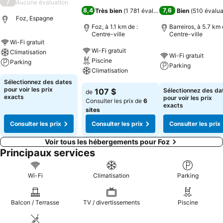
/
Aucune évaluation
8,4
7,6
Très bien
(
1 781 évaluations
)
Bien
(
510 évalua
Foz, Espagne
Foz, à 1.1 km de :
Barreiros, à 5.7 km 
Centre-ville
Centre-ville
Wi-Fi gratuit
Wi-Fi gratuit
Climatisation
Wi-Fi gratuit
Piscine
Parking
Parking
Climatisation
Sélectionnez des dates
pour voir les prix
107 $
Sélectionnez des da
de
exacts
pour voir les prix
Consulter les prix de
6
exacts
sites
Consulter les prix
Consulter les prix
Consulter les prix
Voir tous les hébergements pour Foz
Principaux services
Wi-Fi
Climatisation
Parking
Balcon / Terrasse
TV / divertissements
Piscine