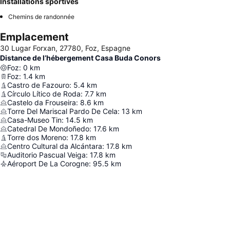
Installations sportives
Chemins de randonnée
Emplacement
30 Lugar Forxan, 27780, Foz, Espagne
Distance de l’hébergement Casa Buda Conors
Foz
:
0
km
Foz
:
1.4
km
Castro de Fazouro
:
5.4
km
Círculo Lítico de Roda
:
7.7
km
Castelo da Frouseira
:
8.6
km
Torre Del Mariscal Pardo De Cela
:
13
km
Casa-Museo Tin
:
14.5
km
Catedral De Mondoñedo
:
17.6
km
Torre dos Moreno
:
17.8
km
Centro Cultural da Alcántara
:
17.8
km
Auditorio Pascual Veiga
:
17.8
km
Aéroport De La Corogne
:
95.5
km