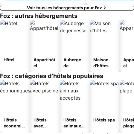
Voir tous les hébergements pour Foz
Foz : autres hébergements
Hôtel
Appart'hôt
Auberge
Maison
Appa
el
de
d'hôtes
el
jeunesse
Foz : catégories d’hôtels populaires
Hôtels
Hôtels
Hôtels
Hôtels spa
Hôtel
économiq
avec
animaux
plag
ues
piscine
acceptés