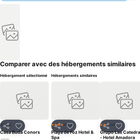
Comparer avec des hébergements similaires
Hébergement sélectionné
Hébergements similaires
Hostal
Hotel
Hotel
4 Étoiles
2 Étoiles
Partager
Ajouter à mes favoris
Partager
Ajouter à mes favoris
Partager
Ajouter à
Casa Buda Conors
Playa de Foz Hotel &
Grupo Las Catedra
Spa
- Hotel Amadora