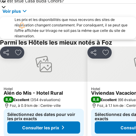
Où est situé Casa Buda Conors?
Voir plus
Les prix et les disponibilités que nous recevons des sites de
réservation changent constamment. Par conséquent, il se peut que
l’offre affichée sur trivago ne soit pas la même que celle du site de
réservation.
Parmi les Hôtels les mieux notés à Foz
Partager
Ajouter à mes favoris
Partager
Ajouter à mes
Hotel
Hotel
Alén do Mis - Hotel Rural
Viviendas Vacaci
8,6
8,8
Excellent
(
354 évaluations
)
Excellent
(
66 évalua
Foz, à 0.9 km de : Centre-ville
Foz, à 1.1 km de : Centr
Sélectionnez des dates pour voir
Sélectionnez des dat
les prix exacts
exacts
Consulter les prix
Consult