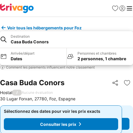
Favoris
Se con
Me
Voir tous les hébergements pour Foz
Destination
Casa Buda Conors
Arrivée/départ
Personnes et chambres
Dates
2 personnes, 1 chambre
Comment les paiements influencent notre classement
Casa Buda Conors
Partager
Aj
Hostal
/
Aucune évaluation
30 Lugar Forxan, 27780, Foz, Espagne
Sélectionnez des dates pour voir les prix exacts
Sélectionnez des dates pour voir les prix exacts
Consulter les prix
Consulter les prix