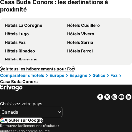
Casa Buda Conors : les destinations à
proximité
Hôtels La Corogne
Hôtels Cudillero
Hôtels Lugo
Hôtels Vivero
Hôtels Foz
Hôtels Sarria
Hôtels Ribadeo
Hôtels Ferrol
Hôtels Barreiros
Voir tous les hébergements pour Foz
Comparateur d’hôtels
Europe
Espagne
Galice
Foz
Casa Buda Conors
Facebook
Twitter
Insta
Yo
Choisissez votre pays
Ajouter sur Google
Retrouvez facilement nos résultats :
ajoutez trivago comme source