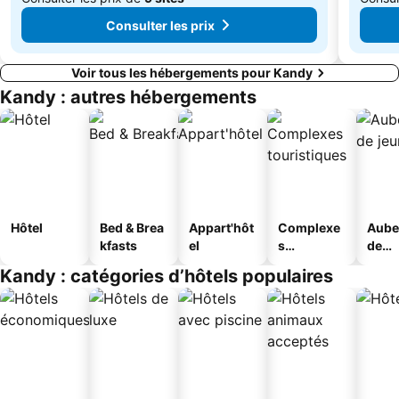
Consulter les prix
Voir tous les hébergements pour Kandy
Kandy : autres hébergements
Hôtel
Bed & Brea
Appart'hôt
Complexe
Aube
kfasts
el
s
de
touristique
jeun
Kandy : catégories d’hôtels populaires
s