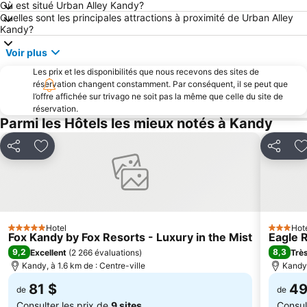
Où est situé Urban Alley Kandy?
Quelles sont les principales attractions à proximité de Urban Alley
Kandy?
Voir plus
Les prix et les disponibilités que nous recevons des sites de
réservation changent constamment. Par conséquent, il se peut que
l’offre affichée sur trivago ne soit pas la même que celle du site de
réservation.
Parmi les Hôtels les mieux notés à Kandy
Partager
Ajouter à mes favoris
Partager
A
Hotel
Hot
5 Étoiles
3 Étoiles
Fox Kandy by Fox Resorts - Luxury in the Mist
Eagle 
9,2
8,3
Excellent
(
2 266 évaluations
)
Très
Kandy, à 1.6 km de : Centre-ville
Kandy,
81 $
49
de
de
Consulter les prix de
9 sites
Consul