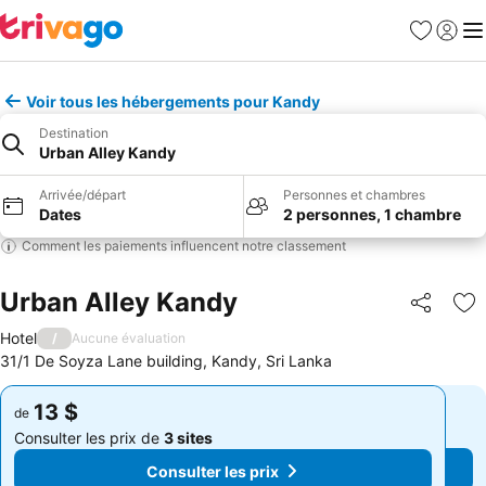
Favoris
Se con
Me
Voir tous les hébergements pour Kandy
Destination
Urban Alley Kandy
Arrivée/départ
Personnes et chambres
Dates
2 personnes, 1 chambre
Comment les paiements influencent notre classement
Urban Alley Kandy
Partager
Aj
Hotel
/
Aucune évaluation
31/1 De Soyza Lane building, Kandy, Sri Lanka
13 $
13 $
de
de
Consulter les prix de
3 sites
Consulter les prix de
3 sites
Consulter les prix
Consulter les prix