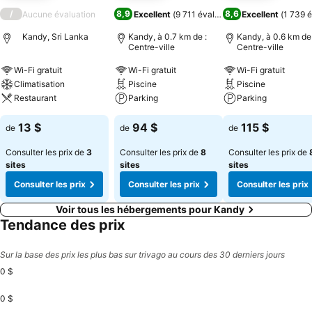
/
8,9
8,6
Aucune évaluation
Excellent
(
9 711 évaluations
Excellent
)
(
1 739 é
Kandy, Sri Lanka
Kandy, à 0.7 km de :
Kandy, à 0.6 km de 
Centre-ville
Centre-ville
Wi-Fi gratuit
Wi-Fi gratuit
Wi-Fi gratuit
Climatisation
Piscine
Piscine
Restaurant
Parking
Parking
13 $
94 $
115 $
de
de
de
Consulter les prix de
3
Consulter les prix de
8
Consulter les prix de
sites
sites
sites
Consulter les prix
Consulter les prix
Consulter les prix
Voir tous les hébergements pour Kandy
Tendance des prix
Sur la base des prix les plus bas sur trivago au cours des 30 derniers jours
0 $
0 $