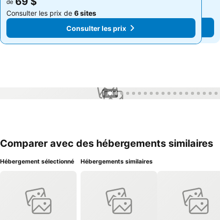
69 $
69 $
de
de
Consulter les prix de
6 sites
Consulter les prix de
6 sites
Consulter les prix
Consulter les prix
1 / 44
Comparer avec des hébergements similaires
Hébergement sélectionné
Hébergements similaires