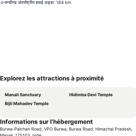
चण्डीगढ अंतर्राष्ट्रीय हवाई अड्डा
:
184
km
Explorez les attractions à proximité
Agrandir la carte
Manali Sanctuary
Hidimba Devi Temple
Bijli Mahadev Temple
Informations sur l’hébergement
Burwa-Palchan Road, VPO Burwa, Burwa Road, Himachal Pradesh,
Manali, 175103, Inde