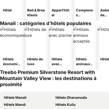
Hôtel
Bed & Brea
Appart'hôt
Complexe
Aube
kfasts
el
s
de
touristique
jeun
Manali : catégories d’hôtels populaires
s
Hôtels
Hôtels de
Hôtels
Hôtels
Hôtel
économiq
luxe
avec
animaux
ues
piscine
acceptés
Treebo Premium Silverstone Resort with
Mountain Valley View : les destinations à
proximité
Hôtels Manali
Hôtels Dharamsala
Hôtels Mandi
Hôtels Kullu