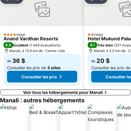
Partager
Ajouter à mes favoris
Partager
Ajouter à mes
Hotel
Hotel
4 Étoiles
2 Étoiles
Anand Vardhan Resorts
Hotel Mukund Pala
9,5
8,1
Excellent
(
1 649 évaluations
)
Très bien
(
301 évalu
Manali, à 15.6 km de : Centre-ville
Manali, à 2.0 km de : C
36 $
20 $
de
de
Consulter les prix de
5 sites
Consulter les prix d
Consulter les prix
Consulter le
Voir tous les hébergements pour Manali
Manali : autres hébergements