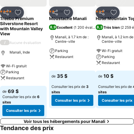
Hotel
Hotel
Hotel
4 Étoiles
2 Étoiles
3 Étoiles
Partager
Ajouter à mes favoris
Partager
Ajouter à mes favoris
Partager
Ajouter à
Treebo Premium
Moustache Manali
Hotel Mountain To
Silverstone Resort
8,9
8,3
Excellent
(
1 200 évaluations
Très bien
)
(
2 259 é
with Mountain Valley
View
Manali, à 1.7 km de :
Manali, à 1.2 km de 
Centre-ville
Centre-ville
/
Aucune évaluation
Parking
Wi-Fi gratuit
Manali, Inde
Restaurant
Parking
Restaurant
Wi-Fi gratuit
Consulter les prix
Parking
Consulter les pri
35 $
10 $
de
de
Restaurant
Consulter les prix de
3
Consulter les prix de
Consulter les prix
69 $
de
sites
sites
Consulter les prix de
6
Consulter les prix
Consulter les prix
sites
Consulter les prix
Voir tous les hébergements pour Manali
Tendance des prix