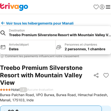
Favoris
Se con
Me
Voir tous les hébergements pour Manali
Destination
Treebo Premium Silverstone Resort with Mountain Valley Vi
Arrivée/départ
Personnes et chambres
Dates
2 personnes, 1 chambre
Comment les paiements influencent notre classement
Treebo Premium Silverstone
Resort with Mountain Valley
Partager
Aj
View
Hotel
/
Aucune évaluation
4 Étoiles
Burwa-Palchan Road, VPO Burwa, Burwa Road, Himachal Pradesh,
Manali, 175103, Inde