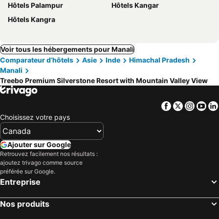
Hôtels Palampur
Hôtels Kangar
Hôtels Kangra
Voir tous les hébergements pour Manali
Comparateur d’hôtels
Asie
Inde
Himachal Pradesh
Manali
Treebo Premium Silverstone Resort with Mountain Valley View
Facebook
Twitter
Insta
Yo
Choisissez votre pays
Ajouter sur Google
Retrouvez facilement nos résultats :
ajoutez trivago comme source
préférée sur Google.
Entreprise
Nos produits