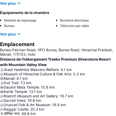
Voir plus
Équipements de la chambre
Matériel de repassage
Bouilloire électrique
Bureau
Télévision par câble
Voir plus
Emplacement
Burwa-Palchan Road, VPO Burwa, Burwa Road, Himachal Pradesh,
Manali, 175103, Inde
Distance de l’hébergement Treebo Premium Silverstone Resort
with Mountain Valley View
Great Hadimba Weavers Welfare
:
4.1
km
Museum of Himachal Culture & Folk Arts
:
5.3
km
Manali
:
6.1
km
End Trail
:
7.3
km
Gayatri Mata Temple
:
10.8
km
Kartik Temple
:
13.1
km
Roerich Museum and Art Gallery
:
19.7
km
Sacred trees
:
19.8
km
Urusvati Folk & Art Museum
:
19.9
km
Naggar Castle
:
20.3
km
जोगिंदर नगर
:
49.8
km