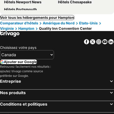
Hôtels Newport News
Hôtels Chesapeake
Hôtels Portsmouth
Voir tous les hébergements pour Hampton
Comparateur d’hôtels
Amérique du Nord
Etats-Unis
Virginie
Hampton
Quality Inn Convention Center
Facebook
Twitter
Insta
Yo
Choisissez votre pays
Ajouter sur Google
Retrouvez facilement nos résultats :
ajoutez trivago comme source
préférée sur Google.
Entreprise
Nos produits
Conditions et politiques