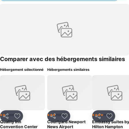
Comparer avec des hébergements similaires
Hébergement sélectionné
Hébergements similaires
Hotel
Hotel
Hotel
2 Étoiles
3 Étoiles
4 Étoiles
Partager
Ajouter à mes favoris
Partager
Ajouter à mes favoris
Partager
Ajouter à
Quality Inn
Courtyard Newport
Embassy Suites b
Convention Center
News Airport
Hilton Hampton