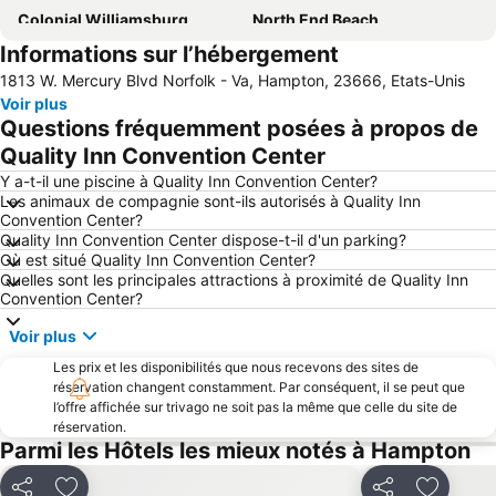
Colonial Williamsburg
North End Beach
Informations sur l’hébergement
Nauticus
17 Downtown Norfolk-NET Free Ride - The Downtown Loop
1813 W. Mercury Blvd Norfolk - Va, Hampton, 23666, Etats-Unis
Busch Gardens Williamsburg
Chesapeake Bay Bridge-Tunnel
Voir plus
Town Point Park
Newport News/Williamsburg International Airport
Questions fréquemment posées à propos de
First Landing State Park
Virginia Fire Chiefs Mid-Atlantic Expo & Symposium
Quality Inn Convention Center
Virginia DECA State Leadership Conference
Patriotic Festival
Y a-t-il une piscine à Quality Inn Convention Center?
Les animaux de compagnie sont-ils autorisés à Quality Inn
The Bead Mercantile Shows
Virginia is for Lovers 14K
Convention Center?
Quality Inn Convention Center dispose-t-il d'un parking?
Aquarium et Centre Scientifique de Virginie
Où est situé Quality Inn Convention Center?
Quelles sont les principales attractions à proximité de Quality Inn
Convention Center?
Voir plus
Les prix et les disponibilités que nous recevons des sites de
réservation changent constamment. Par conséquent, il se peut que
l’offre affichée sur trivago ne soit pas la même que celle du site de
réservation.
Parmi les Hôtels les mieux notés à Hampton