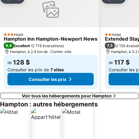
Partager
Ajouter à mes favoris
Partager
Ajouter 
Hotel
Hotel
3 Étoiles
2 Étoiles
Hampton Inn Hampton-Newport News
Extended Sta
8,6
7,3
Excellent
(
2 719 évaluations
)
(
2 155 évalua
Hampton, à 2.4 km de : Centre-ville
Hampton, à 3.2 
128 $
117 $
de
de
Consulter les prix de
7 sites
Consulter les 
Consulter les prix
Voir tous les hébergements pour Hampton
Hampton : autres hébergements