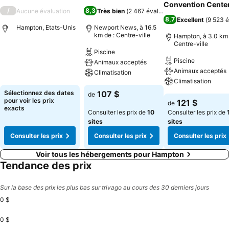
Convention Cente
/
8,3
Aucune évaluation
Très bien
(
2 467 évaluations
)
8,7
Excellent
(
9 523 é
Hampton, Etats-Unis
Newport News, à 16.5
km de : Centre-ville
Hampton, à 3.0 km 
Centre-ville
Piscine
Piscine
Animaux acceptés
Animaux acceptés
Climatisation
Climatisation
Sélectionnez des dates
107 $
de
pour voir les prix
121 $
de
exacts
Consulter les prix de
10
Consulter les prix de
sites
sites
Consulter les prix
Consulter les prix
Consulter les prix
Voir tous les hébergements pour Hampton
Tendance des prix
Sur la base des prix les plus bas sur trivago au cours des 30 derniers jours
0 $
0 $