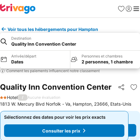
Favoris
Se con
Me
Voir tous les hébergements pour Hampton
Destination
Quality Inn Convention Center
Arrivée/départ
Personnes et chambres
Dates
2 personnes, 1 chambre
Comment les paiements influencent notre classement
Quality Inn Convention Center
Partager
Aj
Hotel
/
Aucune évaluation
2 Étoiles
1813 W. Mercury Blvd Norfolk - Va, Hampton, 23666, Etats-Unis
Sélectionnez des dates pour voir les prix exacts
Sélectionnez des dates pour voir les prix exacts
Consulter les prix
Consulter les prix