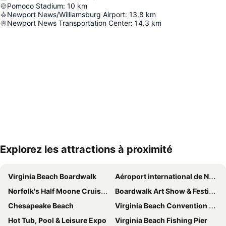
Pomoco Stadium
:
10
km
Newport News/Williamsburg Airport
:
13.8
km
Newport News Transportation Center
:
14.3
km
Explorez les attractions à proximité
Agrandir la carte
Virginia Beach Boardwalk
Aéroport international de Norfolk
Norfolk's Half Moone Cruise and Celebration Center
Boardwalk Art Show & Festival
Chesapeake Beach
Virginia Beach Convention Center
Hot Tub, Pool & Leisure Expo
Virginia Beach Fishing Pier