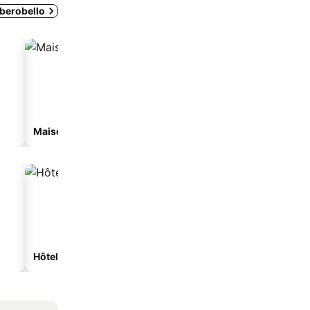
lberobello
Maison d'hôtes
Appart’hôtel
Hôtels spa
Hôtels de plage