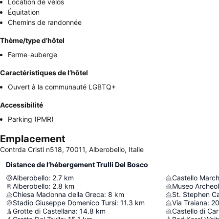
Location de vélos
Équitation
Chemins de randonnée
Thème/type d’hôtel
Ferme-auberge
Caractéristiques de l’hôtel
Ouvert à la communauté LGBTQ+
Accessibilité
Parking (PMR)
Emplacement
Contrda Cristi n518, 70011, Alberobello, Italie
Distance de l’hébergement Trulli Del Bosco
Alberobello
:
2.7
km
Castello Marc
Alberobello
:
2.8
km
Chiesa Madonna della Greca
:
8
km
St. Stephen Ca
Stadio Giuseppe Domenico Tursi
:
11.3
km
Via Traiana
:
20
Grotte di Castellana
:
14.8
km
Castello di Car