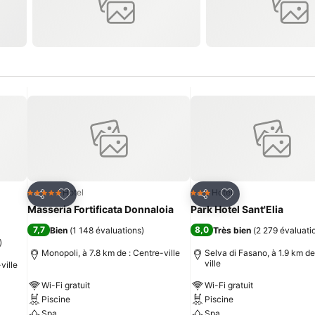
is
Ajouter à mes favoris
Ajouter à mes fav
Hotel
Hotel
5 Étoiles
3 Étoiles
Partager
Partager
Masseria Fortificata Donnaloia
Park Hotel Sant'Elia
7,7
8,0
Bien
(
1 148 évaluations
)
Très bien
(
2 279 évaluati
)
Monopoli, à 7.8 km de : Centre-ville
Selva di Fasano, à 1.9 km de
ville
ville
Wi-Fi gratuit
Wi-Fi gratuit
Piscine
Piscine
Spa
Spa