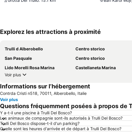
Grotta Del Trullo
:
15.1
km
Bari Karol Wojt
Explorez les attractions à proximité
Trulli d Alberobello
Centro storico
San Pasquale
Centro storico
Lido Morelli Rosa Marina
Castellaneta Marina
Voir plus
Informations sur l’hébergement
Contrda Cristi n518, 70011, Alberobello, Italie
Voir plus
Questions fréquemment posées à propos de Tr
Y a-t-il une piscine à Trulli Del Bosco?
Les animaux de compagnie sont-ils autorisés à Trulli Del Bosco?
Trulli Del Bosco dispose-t-il d'un parking?
Quelle sont les heures d'arrivée et de départ à Trulli Del Bosco?