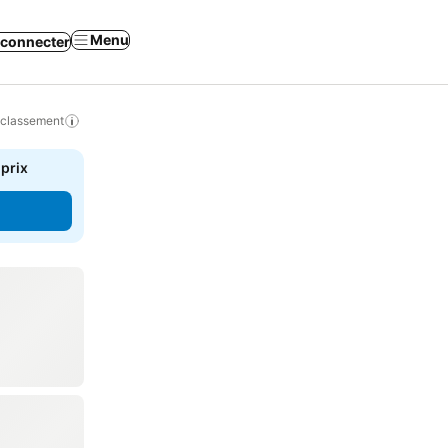
Menu
 connecter
 classement
 prix