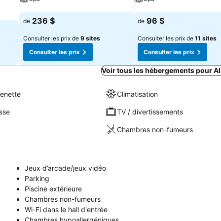
Consulter les prix
Consulter les prix
236 $
96 $
de
de
Consulter les prix de
9 sites
Consulter les prix de
11 sites
Consulter les prix
Consulter les prix
Voir tous les hébergements pour A
henette
Climatisation
sse
TV / divertissements
Chambres non-fumeurs
Jeux d’arcade/jeux vidéo
Parking
Piscine extérieure
Chambres non-fumeurs
Wi-Fi dans le hall d'entrée
Chambres hypoallergéniques