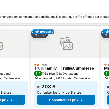
 changent constamment. Par conséquent, il se peut que l’offre affichée sur trivago
Choix populaire
Choix
avoris
Ajouter à mes favoris
Partager
Par
Hotel
H
2 Étoiles
1 É
Trulli Family - Trulli&Cummerse
Ma
8,4
8,
luations
)
Très bien
(
968 évaluations
)
e : Centre-ville
Alberobello, à 0.2 km de : Centre-ville
203 $
de
d
e
3 sites
Consulter les prix de
3 sites
C
s prix
Consulter les prix