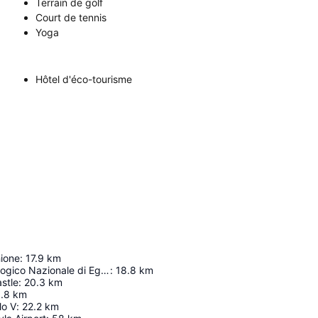
Terrain de golf
Court de tennis
Yoga
Hôtel d'éco-tourisme
hione
:
17.9
km
Museo Archeologico Nazionale di Egnazia
:
18.8
km
stle
:
20.3
km
.8
km
lo V
:
22.2
km