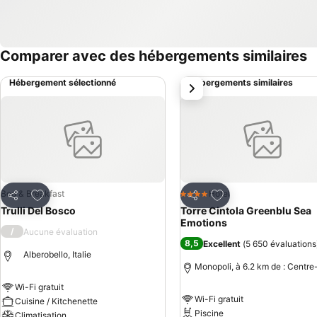
Comparer avec des hébergements similaires
Hébergement sélectionné
Hébergements similaires
suivant
Ajouter à mes favoris
Ajouter à mes favor
Bed & Breakfast
Hotel
4 Étoiles
Partager
Partager
Trulli Del Bosco
Torre Cintola Greenblu Sea
Emotions
/
Aucune évaluation
8,5
Excellent
(
5 650 évaluations
Alberobello, Italie
Monopoli, à 6.2 km de : Centre-
Wi-Fi gratuit
Wi-Fi gratuit
Cuisine / Kitchenette
Piscine
Climatisation