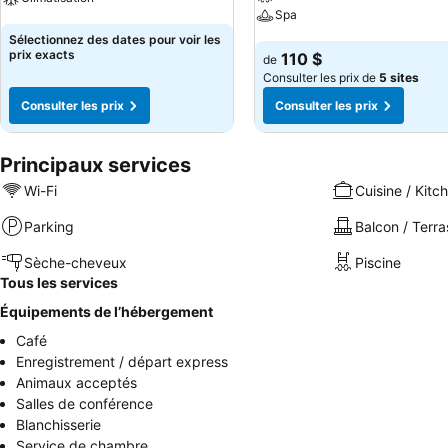
Spa
Consulter les prix
Sélectionnez des dates pour voir les
Consulter les prix
prix exacts
110 $
de
Consulter les prix de
5 sites
Consulter les prix
Consulter les prix
Principaux services
Wi-Fi
Cuisine / Kitc
Parking
Balcon / Terra
Sèche-cheveux
Piscine
Tous les services
Équipements de l’hébergement
Café
Enregistrement / départ express
Animaux acceptés
Salles de conférence
Blanchisserie
Service de chambre