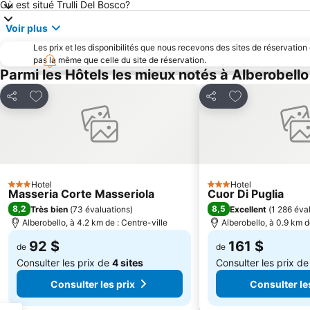
Où est situé Trulli Del Bosco?
Voir plus
Les prix et les disponibilités que nous recevons des sites de réservation
pas la même que celle du site de réservation.
Parmi les Hôtels les mieux notés à Alberobello
Ajouter à mes favoris
Ajouter à mes f
Partager
Partager
Hotel
Hotel
3 Étoiles
3 Étoiles
Masseria Corte Masseriola
Cuor Di Puglia
8,2
8,5
Très bien
(
73 évaluations
)
Excellent
(
1 286 éva
Alberobello, à 4.2 km de : Centre-ville
Alberobello, à 0.9 km d
92 $
161 $
de
de
Consulter les prix de
4 sites
Consulter les prix d
Consulter les prix
Consulter le