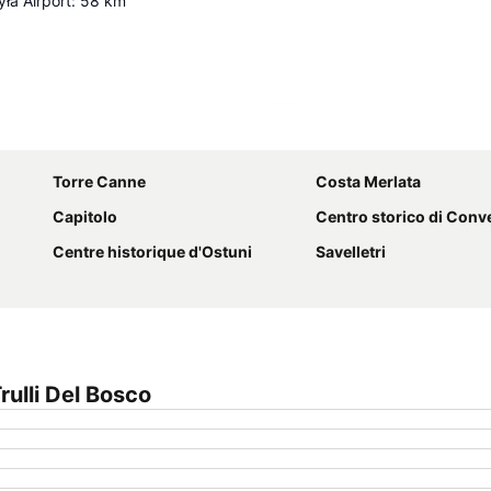
yła Airport
:
58
km
Agrandir la carte
Torre Canne
Costa Merlata
Capitolo
Centro storico di Con
Centre historique d'Ostuni
Savelletri
ulli Del Bosco