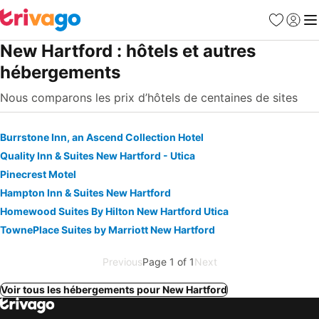
Favoris
Se con
Me
New Hartford : hôtels et autres
hébergements
Nous comparons les prix d’hôtels de centaines de sites
Burrstone Inn, an Ascend Collection Hotel
Quality Inn & Suites New Hartford - Utica
Pinecrest Motel
Hampton Inn & Suites New Hartford
Homewood Suites By Hilton New Hartford Utica
TownePlace Suites by Marriott New Hartford
Previous
Page 1 of 1
Next
Voir tous les hébergements pour New Hartford