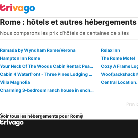
Rome : hôtels et autres hébergements
Nous comparons les prix d’hôtels de centaines de sites
Ramada by Wyndham Rome/Verona
Relax Inn
Hampton Inn Rome
The Rome Motel
Your Neck Of The Woods Cabin Rental: Peaceful Get-away Overlooking Fish Creek
Cabin 4 Waterfront - Three Pines Lodging & Marina
Woofpackshack 
Villa Magnolia
Charming 3-bedroom ranch house in enchanting Westmoreland .
Previ
Voir tous les hébergements pour Rome