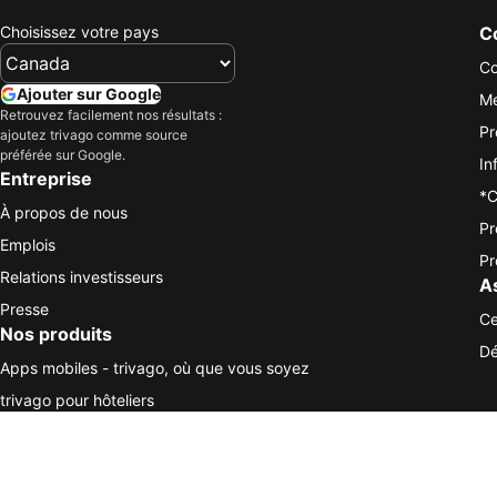
Choisissez votre pays
Co
Co
Ajouter sur Google
Me
Retrouvez facilement nos résultats :
Pr
ajoutez trivago comme source
préférée sur Google.
In
Entreprise
*C
À propos de nous
Pr
Emplois
Pr
Relations investisseurs
A
Presse
Ce
Nos produits
Dé
Apps mobiles - trivago, où que vous soyez
trivago pour hôteliers