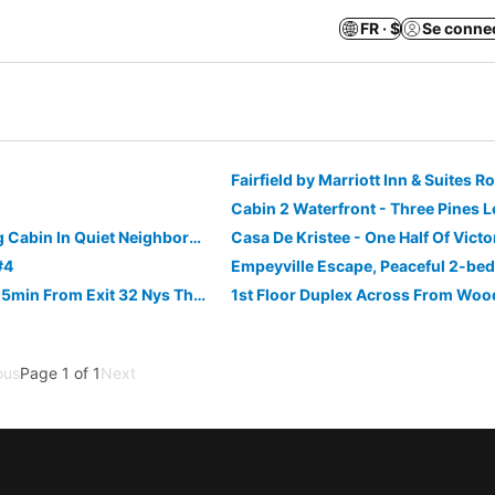
FR · $
Se conne
Fairfield by Marriott Inn & Suites 
Cozy A Frame Log Cabin In Quiet Neighborhood! - 2 Night Minimum For All Rentals!
#4
Central Location. 5min From Exit 32 Nys Thruway. 10min From Turning Stone
ous
Page 1 of 1
Next