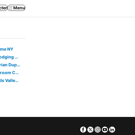
cter
Menu
Rome NY
Cabin 2 Waterfront - Three Pines Lodging & Marina
Casa De Kristee - One Half Of Victorian Duplex
Empeyville Escape, Peaceful 2-bedroom Cabin In Florence, Wifi, Ac, Parking, Pets
1st Floor Duplex Across From Woods Valley Ski Resort Next To Lake Delta
Facebook
Twitter
Instagram
Youtube
Linkedin