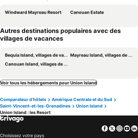
Windward Mayreau Resort
Canouan Estate
Autres destinations populaires avec des
villages de vacances
Bequia Island, villages de vacances
Mayreau Island, villages de vacances
Canouan Island, villages de vacances
Voir tous les hébergements pour Union Island
Comparateur d’hôtels
Amérique Centrale et du Sud
Saint-Vincent-et-les-Grenadines
Union Island
Union Island : les Resort
Facebook
Twitter
Insta
Yo
Choisissez votre pays