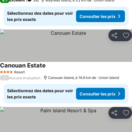
9,7
Excellent
38
Mayreau Island, à 5.2 km de : Union Island
Sélectionnez des dates pour voir
Consulter les prix
les prix exacts
Partager
Aj
Canouan Estate
Resort
4 Étoiles
/
Canouan Island, à 16.6 km de : Union Island
Aucune évaluation
Sélectionnez des dates pour voir
Consulter les prix
les prix exacts
Partager
Aj