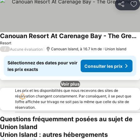
Partager
Aj
Canouan Resort At Carenage Bay - The Grenadines
Resort
/
Canouan Island, à 16.7 km de : Union Island
Aucune évaluation
Sélectionnez des dates pour voir
Consulter les prix
les prix exacts
Voir plus
Les prix et les disponibilités que nous recevons des sites de
réservation changent constamment. Par conséquent, il se peut que
l’offre affichée sur trivago ne soit pas la même que celle du site de
réservation.
Questions fréquemment posées au sujet de
Union Island
Union Island : autres hébergements