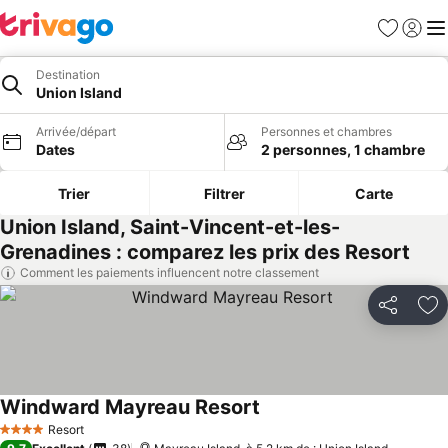
Favoris
Se con
Me
Destination
Union Island
Arrivée/départ
Personnes et chambres
Dates
2 personnes, 1 chambre
Trier
Filtrer
Carte
Union Island, Saint-Vincent-et-les-
Grenadines : comparez les prix des Resort
Comment les paiements influencent notre classement
Partager
Aj
Windward Mayreau Resort
Resort
4 Étoiles