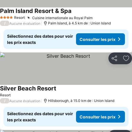
Palm Island Resort & Spa
Resort
Cuisine internationale au Royal Palm
4 Étoiles
/
Palm Island, à 4.5 km de : Union Island
Aucune évaluation
Sélectionnez des dates pour voir
Consulter les prix
les prix exacts
Partager
Aj
Silver Beach Resort
Resort
/
Hillsborough, à 15.0 km de : Union Island
Aucune évaluation
Sélectionnez des dates pour voir
Consulter les prix
les prix exacts