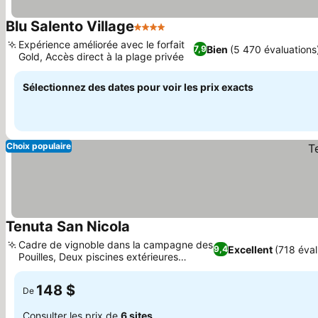
Blu Salento Village
4 Étoiles
Expérience améliorée avec le forfait
Bien
(5 470 évaluations
7,9
Gold, Accès direct à la plage privée
Sélectionnez des dates pour voir les prix exacts
Choix populaire
Tenuta San Nicola
Cadre de vignoble dans la campagne des
Excellent
(718 éval
9,4
Pouilles, Deux piscines extérieures
différentes
148 $
De
Consulter les prix de
6 sites