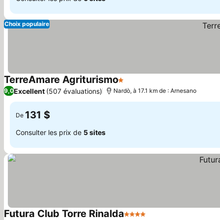
Choix populaire
TerreAmare Agriturismo
1 Étoiles
Excellent
(507 évaluations)
9,0
Nardò, à 17.1 km de : Arnesano
131 $
De
Consulter les prix de
5 sites
Futura Club Torre Rinalda
4 Étoiles