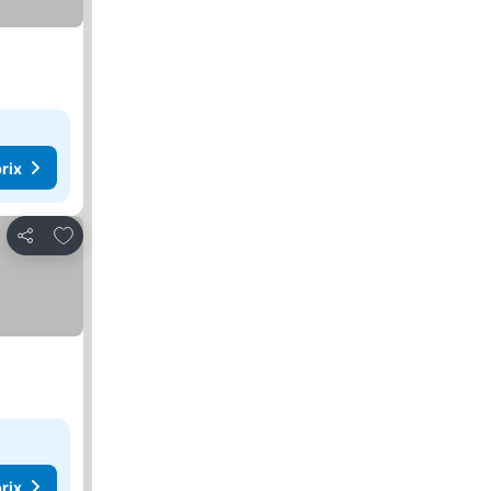
rix
Ajouter à mes favoris
Partager
rix