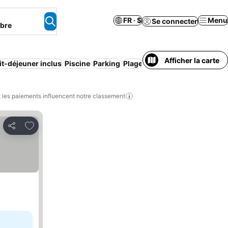
FR · $
Menu
Se connecter
mbre
Afficher la carte
it-déjeuner inclus
Piscine
Parking
Plage
les paiements influencent notre classement
Ajouter à mes favoris
Partager