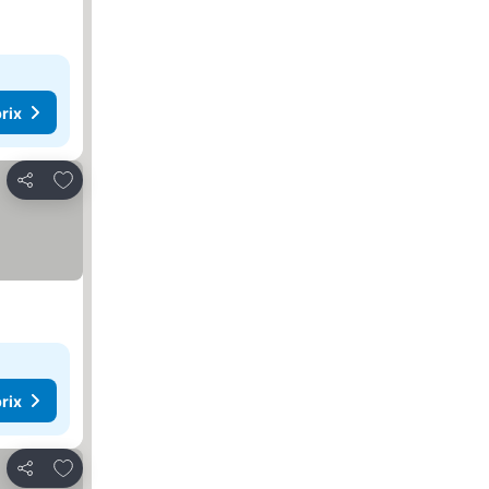
rix
Ajouter à mes favoris
Partager
rix
Ajouter à mes favoris
Partager