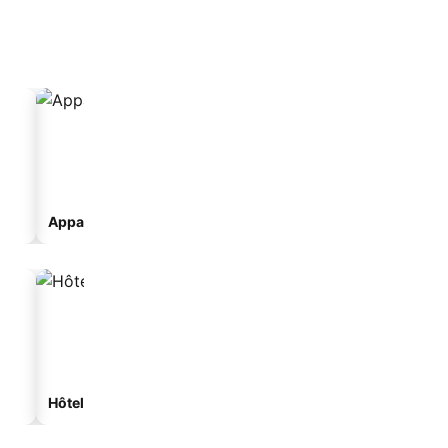
Appart’hôtel
Gîte rural
Hôtels spa
Hôtels de plage