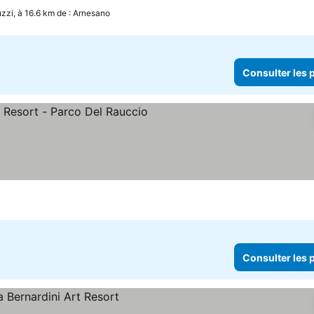
zzi, à 16.6 km de : Arnesano
Consulter les p
iles
Consulter les p