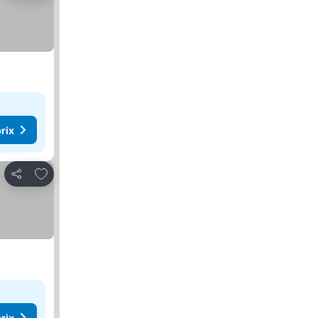
rix
Ajouter à mes favoris
Partager
rix