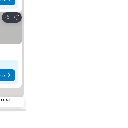
Ajouter à mes favoris
Partager
rix
 ne soit