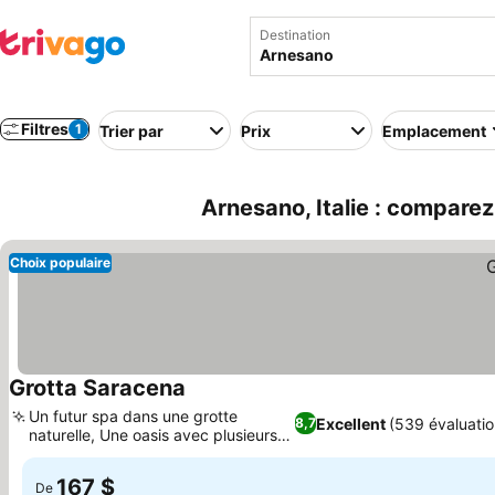
Destination
Filtres
1
Trier par
Prix
Emplacement
Arnesano, Italie : comparez
Choix populaire
Grotta Saracena
Un futur spa dans une grotte
Excellent
(539 évaluatio
8,7
naturelle, Une oasis avec plusieurs
piscines
167 $
De