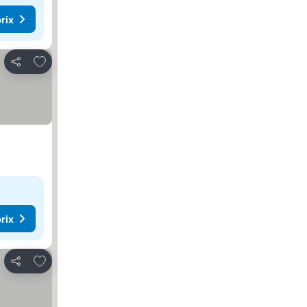
rix
Ajouter à mes favoris
Partager
rix
Ajouter à mes favoris
Partager