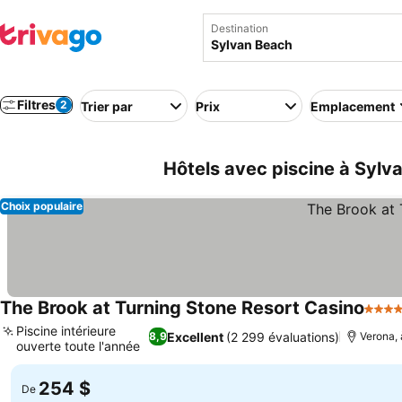
Destination
Filtres
2
Trier par
Prix
Emplacement
Hôtels avec piscine à Sylv
Choix populaire
The Brook at Turning Stone Resort Casino
4 Éto
Piscine intérieure
Excellent
(2 299 évaluations)
8,9
Verona, 
ouverte toute l'année
254 $
De