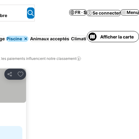
FR · $
Menu
Se connecter
mbre
Afficher la carte
ge
Piscine
Animaux acceptés
Climatisation
Wi-Fi
les paiements influencent notre classement
Ajouter à mes favoris
Partager