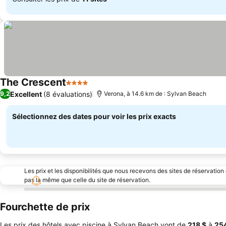
The Crescent
4 Étoiles
Excellent
(8 évaluations)
9,2
Verona, à 14.6 km de : Sylvan Beach
Sélectionnez des dates pour voir les prix exacts
Les prix et les disponibilités que nous recevons des sites de réservation
pas la même que celle du site de réservation.
Fourchette de prix
Les prix des hôtels avec piscine à Sylvan Beach vont de
‎218 $
à
‎25