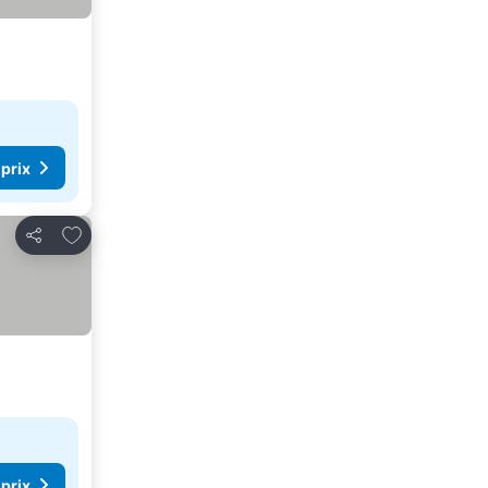
 prix
Ajouter à mes favoris
Partager
 prix