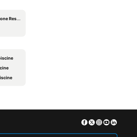
sort Casino
piscine
scine
iscine
Facebook
Twitter
Instagram
Youtube
Linkedin