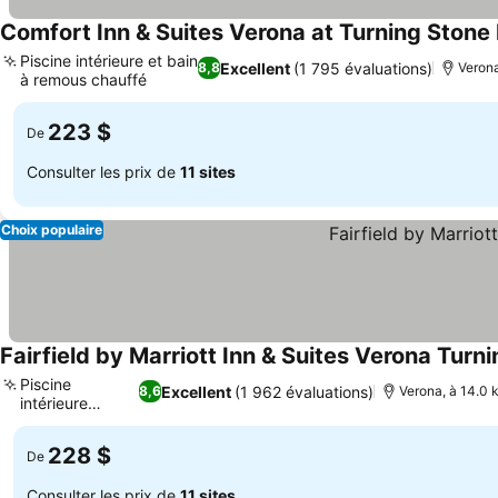
Comfort Inn & Suites Verona at Turning Stone
Piscine intérieure et bain
Excellent
(1 795 évaluations)
8,8
Verona
à remous chauffé
223 $
De
Consulter les prix de
11 sites
Choix populaire
Fairfield by Marriott Inn & Suites Verona Turn
Piscine
Excellent
(1 962 évaluations)
8,6
Verona, à 14.0 
intérieure
chauffée
228 $
De
Consulter les prix de
11 sites