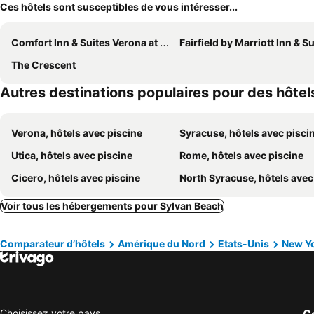
Ces hôtels sont susceptibles de vous intéresser...
Comfort Inn & Suites Verona at Turning Stone Resort Casino
Fairfield by Marriott Inn & Suites Verona Turning 
The Crescent
Autres destinations populaires pour des hôtel
Verona, hôtels avec piscine
Syracuse, hôtels avec pisci
Utica, hôtels avec piscine
Rome, hôtels avec piscine
Cicero, hôtels avec piscine
North Syracuse, hôtels avec pis
Voir tous les hébergements pour Sylvan Beach
Comparateur d’hôtels
Amérique du Nord
Etats-Unis
New Y
Choisissez votre pays
Co