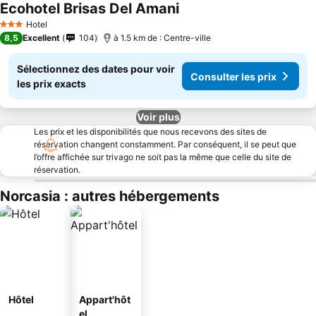
Ecohotel Brisas Del Amani
Hotel
3 Étoiles
8,5
Excellent
104
à 1.5 km de : Centre-ville
Sélectionnez des dates pour voir
Consulter les prix
les prix exacts
Voir plus
Les prix et les disponibilités que nous recevons des sites de
réservation changent constamment. Par conséquent, il se peut que
l’offre affichée sur trivago ne soit pas la même que celle du site de
réservation.
Norcasia : autres hébergements
Hôtel
Appart'hôt
el