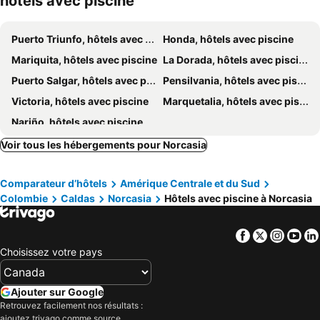
hôtels avec piscine
Puerto Triunfo, hôtels avec piscine
Honda, hôtels avec piscine
Mariquita, hôtels avec piscine
La Dorada, hôtels avec piscine
Puerto Salgar, hôtels avec piscine
Pensilvania, hôtels avec piscine
Victoria, hôtels avec piscine
Marquetalia, hôtels avec piscine
Nariño, hôtels avec piscine
Voir tous les hébergements pour Norcasia
Comparateur d’hôtels
Amérique Centrale et du Sud
Colombie
Caldas
Norcasia
Hôtels avec piscine à Norcasia
Facebook
Twitter
Insta
Yo
Choisissez votre pays
Ajouter sur Google
Retrouvez facilement nos résultats :
ajoutez trivago comme source