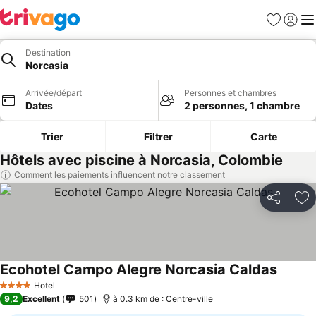
Favoris
Se con
Me
Destination
Norcasia
Arrivée/départ
Personnes et chambres
Dates
2 personnes, 1 chambre
Trier
Filtrer
Carte
Hôtels avec piscine à Norcasia, Colombie
Comment les paiements influencent notre classement
Partager
Aj
Ecohotel Campo Alegre Norcasia Caldas
Hotel
4 Étoiles
9,2
Excellent
501
à 0.3 km de : Centre-ville