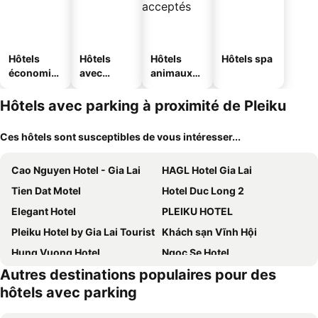
Hôtels
Hôtels
Hôtels
Hôtels spa
économiq
avec
animaux
ues
piscine
acceptés
Hôtels avec parking à proximité de Pleiku
Ces hôtels sont susceptibles de vous intéresser...
Cao Nguyen Hotel - Gia Lai
HAGL Hotel Gia Lai
Tien Dat Motel
Hotel Duc Long 2
Elegant Hotel
PLEIKU HOTEL
Pleiku Hotel by Gia Lai Tourist
Khách sạn Vĩnh Hội
Hung Vuong Hotel
Ngoc Se Hotel
Autres destinations populaires pour des
Le Centre Hotel
Minh Manh Hotel 2
hôtels avec parking
Tre Xanh Hotel
Khanh Linh Hotel
Phương Trinh Hotel
ELISA HOTEL