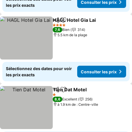
Consulter les prix
les prix exacts
HAGL Hotel Gia Lai
Partager
Ajouter à mes favoris
4 Étoiles
7,6
Bien
314
5.5 km de la plage
Sélectionnez des dates pour voir
Consulter les prix
les prix exacts
Tien Dat Motel
Partager
Ajouter à mes favoris
1 Étoiles
8,6
Excellent
256
à 1.9 km de : Centre-ville