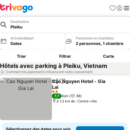
Favoris
Se con
Me
Destination
Pleiku
Arrivée/départ
Personnes et chambres
Dates
2 personnes, 1 chambre
Trier
Filtrer
Carte
Hôtels avec parking à Pleiku, Vietnam
Comment les paiements influencent notre classement
Cao Nguyen Hotel - Gia
Partager
Ajouter à mes favoris
Lai
2 Étoiles
7,7
Bien
88
à 1.3 km de : Centre-ville
Sélectionnez des dates pour voir