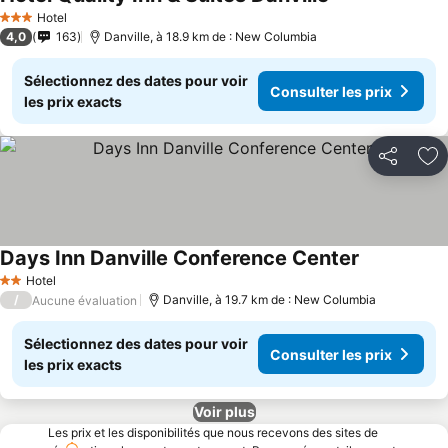
Hotel
3 Étoiles
4,0
163
Danville, à 18.9 km de : New Columbia
Sélectionnez des dates pour voir
Consulter les prix
les prix exacts
Partager
Aj
Days Inn Danville Conference Center
Hotel
2 Étoiles
/
Danville, à 19.7 km de : New Columbia
Aucune évaluation
Sélectionnez des dates pour voir
Consulter les prix
les prix exacts
Voir plus
Les prix et les disponibilités que nous recevons des sites de