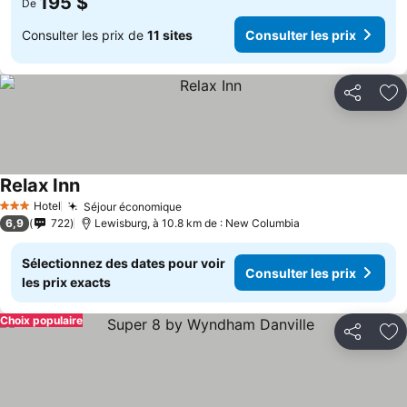
195 $
De
Consulter les prix de
11 sites
Consulter les prix
Partager
Aj
Relax Inn
Hotel
Séjour économique
3 Étoiles
6,9
722
Lewisburg, à 10.8 km de : New Columbia
Sélectionnez des dates pour voir
Consulter les prix
les prix exacts
Choix populaire
Partager
Aj