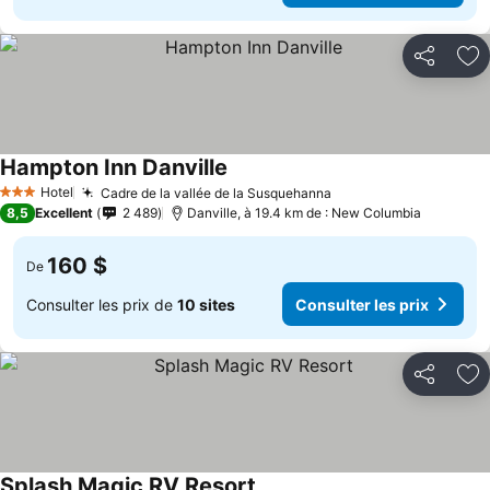
Partager
Aj
Hampton Inn Danville
Hotel
Cadre de la vallée de la Susquehanna
3 Étoiles
8,5
Excellent
2 489
Danville, à 19.4 km de : New Columbia
160 $
De
Consulter les prix de
10 sites
Consulter les prix
Partager
Aj
Splash Magic RV Resort