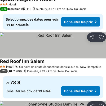
Hotel
3 Étoiles
8,0
Très bien
11
Sunbury, à 17.3 km de : New Columbia
Sélectionnez des dates pour voir
Consulter les prix
les prix exacts
Partager
Aj
Red Roof Inn Salem
Hotel
Un point de chute économique dans le sud du New Hampshire
2 Étoiles
7,1
2 706
Danville, à 19.9 km de : New Columbia
78 $
De
Consulter les prix de
13 sites
Consulter les prix