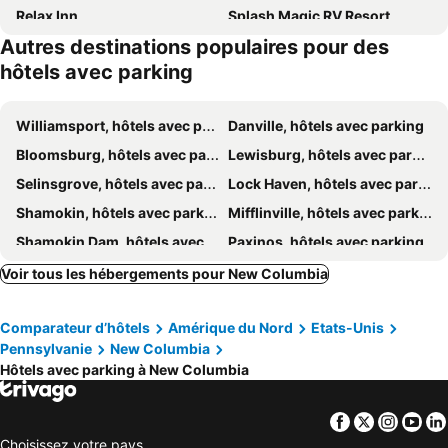
Relax Inn
Splash Magic RV Resort
Autres destinations populaires pour des
The Pavilion at the Park
Hampton Inn Danville
hôtels avec parking
Super 8 by Wyndham Danville
Best Western Danville Inn
Red Roof Inn Salem
Hometowne Studios Danville, PA
Williamsport, hôtels avec parking
Danville, hôtels avec parking
Bloomsburg, hôtels avec parking
Lewisburg, hôtels avec parking
Selinsgrove, hôtels avec parking
Lock Haven, hôtels avec parking
Shamokin, hôtels avec parking
Mifflinville, hôtels avec parking
Shamokin Dam, hôtels avec parking
Paxinos, hôtels avec parking
Sunbury, hôtels avec parking
Montoursville, hôtels avec parking
Voir tous les hébergements pour New Columbia
Elysburg, hôtels avec parking
Muncy, hôtels avec parking
Comparateur d’hôtels
Amérique du Nord
Etats-Unis
Lumberville, hôtels avec parking
Allenwood, hôtels avec parking
Pennsylvanie
New Columbia
Hôtels avec parking à New Columbia
Facebook
Twitter
Insta
Yo
Choisissez votre pays