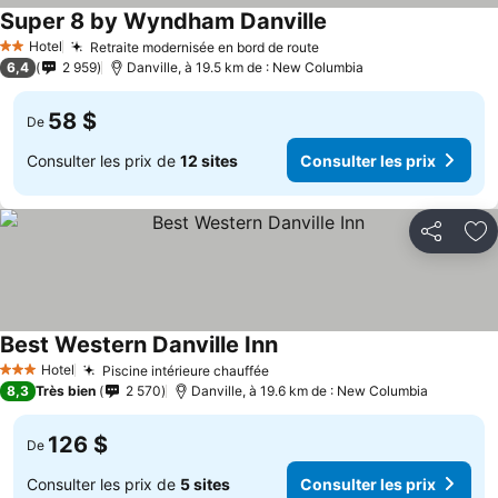
Super 8 by Wyndham Danville
Hotel
Retraite modernisée en bord de route
2 Étoiles
6,4
2 959
Danville, à 19.5 km de : New Columbia
58 $
De
Consulter les prix de
12 sites
Consulter les prix
Partager
Aj
Best Western Danville Inn
Hotel
Piscine intérieure chauffée
3 Étoiles
8,3
Très bien
2 570
Danville, à 19.6 km de : New Columbia
126 $
De
Consulter les prix de
5 sites
Consulter les prix