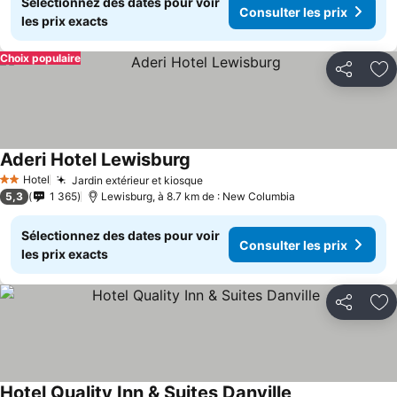
Sélectionnez des dates pour voir
Consulter les prix
les prix exacts
Choix populaire
Partager
Aj
Aderi Hotel Lewisburg
Hotel
Jardin extérieur et kiosque
2 Étoiles
5,3
1 365
Lewisburg, à 8.7 km de : New Columbia
Sélectionnez des dates pour voir
Consulter les prix
les prix exacts
Partager
Aj
Hotel Quality Inn & Suites Danville