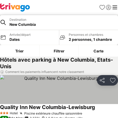
Favoris
Se con
Me
Destination
New Columbia
Arrivée/départ
Personnes et chambres
Dates
2 personnes, 1 chambre
Trier
Filtrer
Carte
Hôtels avec parking à New Columbia, Etats-
Unis
Comment les paiements influencent notre classement
Partager
Aj
Quality Inn New Columbia-Lewisburg
Hotel
Piscine extérieure chauffée saisonnière
3 Étoiles