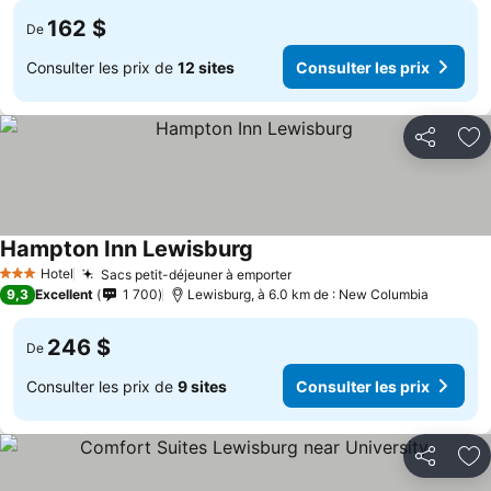
162 $
De
Consulter les prix de
12 sites
Consulter les prix
Partager
Aj
Hampton Inn Lewisburg
Hotel
Sacs petit-déjeuner à emporter
3 Étoiles
9,3
Excellent
1 700
Lewisburg, à 6.0 km de : New Columbia
246 $
De
Consulter les prix de
9 sites
Consulter les prix
Partager
Aj