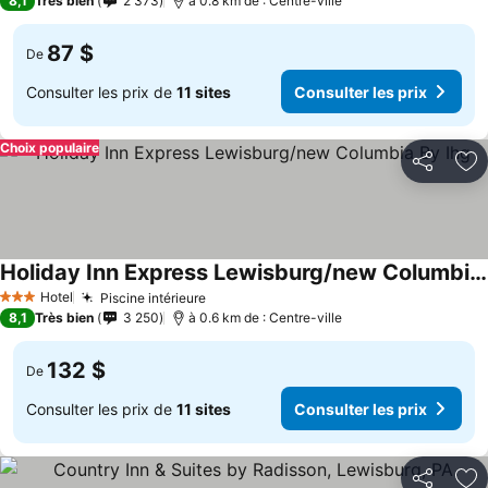
8,1
Très bien
2 373
à 0.8 km de : Centre-ville
87 $
De
Consulter les prix de
11 sites
Consulter les prix
Choix populaire
Partager
Aj
Holiday Inn Express Lewisburg/new Columbia By Ihg
Hotel
Piscine intérieure
3 Étoiles
8,1
Très bien
3 250
à 0.6 km de : Centre-ville
132 $
De
Consulter les prix de
11 sites
Consulter les prix