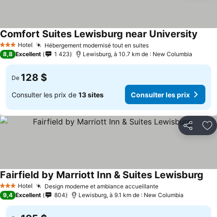
Comfort Suites Lewisburg near University
Hotel
Hébergement modernisé tout en suites
3 Étoiles
8,8
Excellent
1 423
Lewisburg, à 10.7 km de : New Columbia
128 $
De
Consulter les prix de
13 sites
Consulter les prix
Partager
Aj
Fairfield by Marriott Inn & Suites Lewisburg
Hotel
Design moderne et ambiance accueillante
3 Étoiles
9,4
Excellent
804
Lewisburg, à 9.1 km de : New Columbia