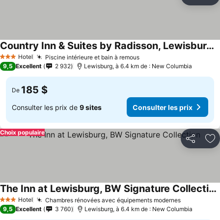
Partager
Aj
Country Inn & Suites by Radisson, Lewisburg, PA
Hotel
Piscine intérieure et bain à remous
3 Étoiles
9,5
Excellent
2 932
Lewisburg, à 6.4 km de : New Columbia
185 $
De
Consulter les prix de
9 sites
Consulter les prix
Choix populaire
Partager
Aj
The Inn at Lewisburg, BW Signature Collection
Hotel
Chambres rénovées avec équipements modernes
3 Étoiles
9,5
Excellent
3 760
Lewisburg, à 6.4 km de : New Columbia