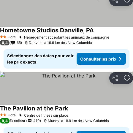
Partager
Aj
Hometowne Studios Danville, PA
Hotel
Hébergement acceptant les animaux de compagnie
2 Étoiles
6,4
65
Danville, à 19.9 km de : New Columbia
Sélectionnez des dates pour voir
Consulter les prix
les prix exacts
Partager
Aj
The Pavilion at the Park
Hotel
Centre de fitness sur place
2 Étoiles
9,4
Excellent
410
Muncy, à 18.9 km de : New Columbia