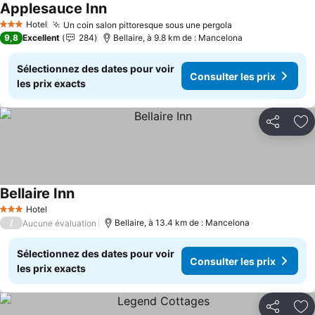
Applesauce Inn
Consulter les prix
Hotel
Un coin salon pittoresque sous une pergola
Consulter les pr
3 Étoiles
9,8
Excellent
284
Bellaire, à 9.8 km de : Mancelona
Sélectionnez des dates pour voir
Consulter les prix
les prix exacts
Partager
Aj
Bellaire Inn
Consulter les prix
Hotel
3 Étoiles
/
Bellaire, à 13.4 km de : Mancelona
Aucune évaluation
Sélectionnez des dates pour voir
Consulter les prix
les prix exacts
Partager
Aj