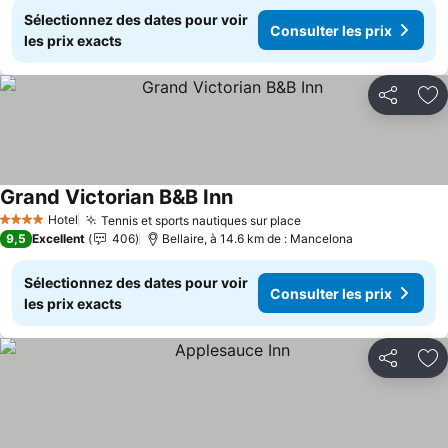
Sélectionnez des dates pour voir
Consulter les prix
les prix exacts
Partager
Aj
Grand Victorian B&B Inn
Consulter les prix
Hotel
Tennis et sports nautiques sur place
Consulter les prix
4 Étoiles
9,5
Excellent
406
Bellaire, à 14.6 km de : Mancelona
Sélectionnez des dates pour voir
Consulter les prix
les prix exacts
Partager
Aj