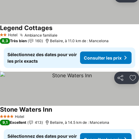
Legend Cottages
Consulter les prix
Hotel
Ambiance familiale
Consulter les prix
2 Étoiles
8,3
Très bien
160
Bellaire, à 11.0 km de : Mancelona
Sélectionnez des dates pour voir
Consulter les prix
les prix exacts
Partager
Aj
Stone Waters Inn
Consulter les prix
Hotel
4 Étoiles
9,1
Excellent
413
Bellaire, à 14.5 km de : Mancelona
Sélectionnez des dates pour voir