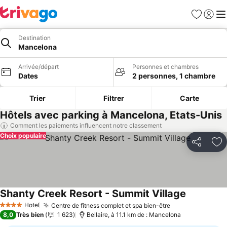
Favoris
Se con
Me
Destination
Mancelona
Arrivée/départ
Personnes et chambres
Dates
2 personnes, 1 chambre
Trier
Filtrer
Carte
Hôtels avec parking à Mancelona, Etats-Unis
Comment les paiements influencent notre classement
Choix populaire
Partager
Aj
Shanty Creek Resort - Summit Village
Consulter l
Hotel
Centre de fitness complet et spa bien-être
Consulter les p
4 Étoiles
8,0
Très bien
1 623
Bellaire, à 11.1 km de : Mancelona