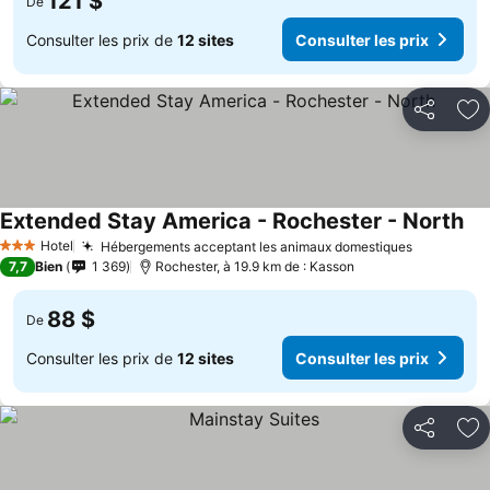
121 $
De
Consulter les prix de
12 sites
Consulter les prix
Partager
Aj
Extended Stay America - Rochester - North
Hotel
Hébergements acceptant les animaux domestiques
3 Étoiles
7,7
Bien
1 369
Rochester, à 19.9 km de : Kasson
88 $
De
Consulter les prix de
12 sites
Consulter les prix
Partager
Aj