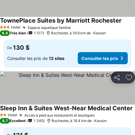
TownePlace Suites by Marriott Rochester
Hotel
Espace aquatique familial
3 Étoiles
8,4
Très bien
1 517
Rochester, à 19.9 km de : Kasson
130 $
De
Consulter les prix de
12 sites
Consulter les prix
Partager
Aj
Sleep Inn & Suites West-Near Medical Center
Hotel
Accès à pied aux restaurants et boutiques
2 Étoiles
8,7
Excellent
1 345
Rochester, à 18.4 km de : Kasson