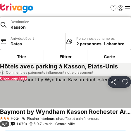
Favoris
Se con
Me
Destination
Kasson
Arrivée/départ
Personnes et chambres
Dates
2 personnes, 1 chambre
Trier
Filtrer
Carte
Hôtels avec parking à Kasson, Etats-Unis
Comment les paiements influencent notre classement
Choix populaire
Partager
Aj
Baymont by Wyndham Kasson Rochester Area
Hotel
Piscine intérieure chauffée et bain à remous
3 Étoiles
6,5
1 070
à 0.7 km de : Centre-ville