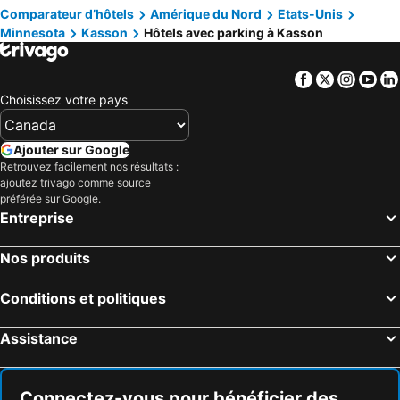
Comparateur d’hôtels
Amérique du Nord
Etats-Unis
Minnesota
Kasson
Hôtels avec parking à Kasson
Facebook
Twitter
Insta
Yo
Choisissez votre pays
Ajouter sur Google
Retrouvez facilement nos résultats :
ajoutez trivago comme source
préférée sur Google.
Entreprise
Nos produits
Conditions et politiques
Assistance
Connectez-vous pour bénéficier des