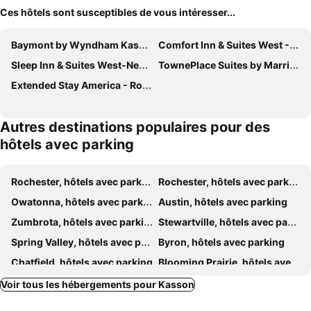
Ces hôtels sont susceptibles de vous intéresser...
Baymont by Wyndham Kasson Rochester Area
Comfort Inn & Suites West - Medical Center
Sleep Inn & Suites West-Near Medical Center
TownePlace Suites by Marriott Rochester
Extended Stay America - Rochester - North
Autres destinations populaires pour des
hôtels avec parking
Rochester, hôtels avec parking
Rochester, hôtels avec parking
Owatonna, hôtels avec parking
Austin, hôtels avec parking
Zumbrota, hôtels avec parking
Stewartville, hôtels avec parking
Spring Valley, hôtels avec parking
Byron, hôtels avec parking
Chatfield, hôtels avec parking
Blooming Prairie, hôtels avec parking
Rose Creek, hôtels avec parking
Voir tous les hébergements pour Kasson