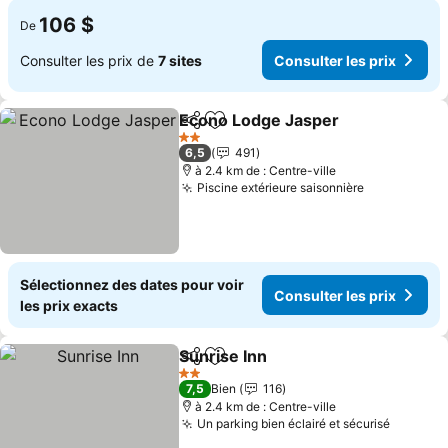
106 $
De
Consulter les prix de
7 sites
Consulter les prix
Econo Lodge Jasper
Partager
Ajouter à mes favoris
Consul
2 Étoiles
6,5
491
à 2.4 km de : Centre-ville
Piscine extérieure saisonnière
Consulter l
Sélectionnez des dates pour voir
Consulter les prix
les prix exacts
Sunrise Inn
Partager
Ajouter à mes favoris
Consulter les p
2 Étoiles
7,5
Bien
116
à 2.4 km de : Centre-ville
Un parking bien éclairé et sécurisé
Consult