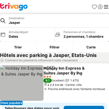
Favoris
Se con
Me
Destination
Jasper
Arrivée/départ
Personnes et chambres
Dates
2 personnes, 1 chambre
Trier
Filtrer
Carte
Hôtels avec parking à Jasper, Etats-Unis
Comment les paiements influencent notre classement
Holiday Inn Express &
Partager
Ajouter à mes favoris
Suites Jasper By Ihg
Consulter les prix
3 Étoiles
9,1
Excellent
1 475
à 2.4 km de : Centre-ville
Piscine extérieure avec fontaine rocheuse
Co
Choix populaire
Sélectionnez des dates pour voir