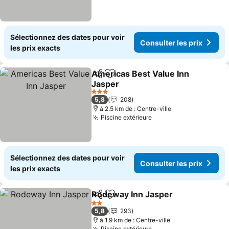
Sélectionnez des dates pour voir
Consulter les prix
les prix exacts
Americas Best Value Inn
Partager
Ajouter à mes favoris
Jasper
Consulter les prix
3 Étoiles
5,8
208
à 2.5 km de : Centre-ville
Piscine extérieure
Consulter les prix
Sélectionnez des dates pour voir
Consulter les prix
les prix exacts
Rodeway Inn Jasper
Partager
Ajouter à mes favoris
Consul
2 Étoiles
5,8
293
à 1.9 km de : Centre-ville
Piscine extérieure