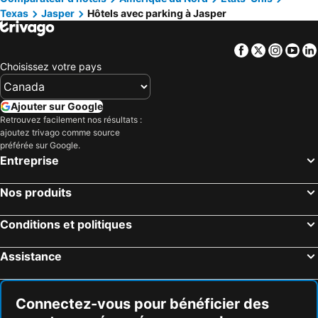
Texas
Jasper
Hôtels avec parking à Jasper
Facebook
Twitter
Insta
Yo
Choisissez votre pays
Ajouter sur Google
Retrouvez facilement nos résultats :
ajoutez trivago comme source
préférée sur Google.
Entreprise
Nos produits
Conditions et politiques
Assistance
Connectez-vous pour bénéficier des