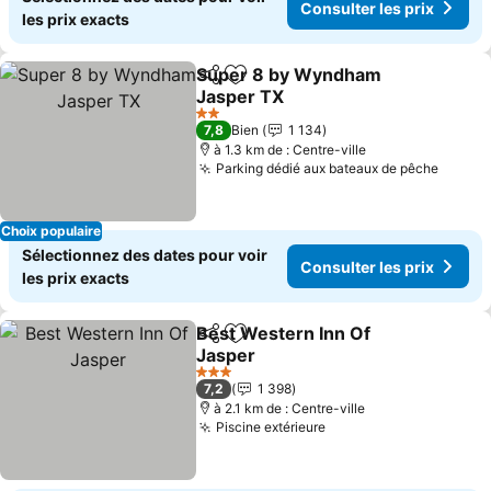
Consulter les prix
les prix exacts
Super 8 by Wyndham
Partager
Ajouter à mes favoris
Jasper TX
Consulter les prix
2 Étoiles
7,8
Bien
1 134
à 1.3 km de : Centre-ville
Parking dédié aux bateaux de pêche
Consul
Choix populaire
Sélectionnez des dates pour voir
Consulter les prix
les prix exacts
Best Western Inn Of
Partager
Ajouter à mes favoris
Jasper
Consulter les prix
3 Étoiles
7,2
1 398
à 2.1 km de : Centre-ville
Piscine extérieure
Consulter les prix