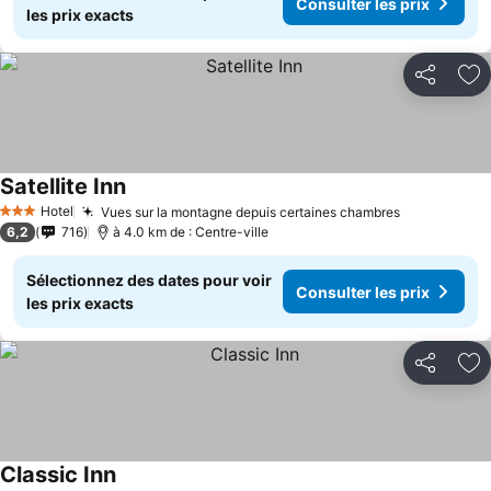
Consulter les prix
les prix exacts
Partager
Aj
Satellite Inn
Hotel
Vues sur la montagne depuis certaines chambres
3 Étoiles
6,2
716
à 4.0 km de : Centre-ville
Sélectionnez des dates pour voir
Consulter les prix
les prix exacts
Partager
Aj
Classic Inn