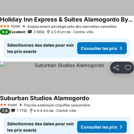
Holiday Inn Express & Suites Alamogordo By Ihg
Hotel
Emplacement privilégié près des merveilles naturelles
3 Étoiles
9,0
Excellent
3 669
à 0.8 km de : Centre-ville
Sélectionnez des dates pour voir
Consulter les prix
les prix exacts
Partager
Aj
Suburban Studios Alamogordo
Hotel
Piscine extérieure chauffée saisonnière
2 Étoiles
7,4
1 776
à 4.4 km de : Centre-ville
Sélectionnez des dates pour voir
Consulter les prix
les prix exacts