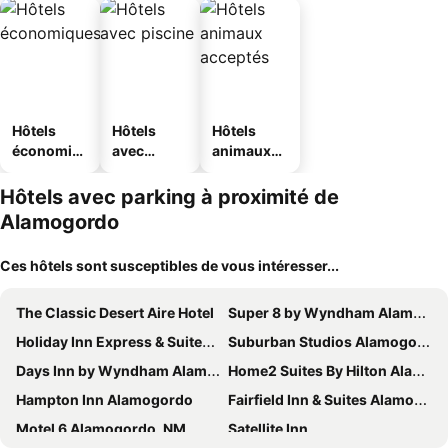
Hôtels
Hôtels
Hôtels
économiq
avec
animaux
ues
piscine
acceptés
Hôtels avec parking à proximité de
Alamogordo
Ces hôtels sont susceptibles de vous intéresser...
The Classic Desert Aire Hotel
Super 8 by Wyndham Alamogordo
Holiday Inn Express & Suites Alamogordo By Ihg
Suburban Studios Alamogordo
Days Inn by Wyndham Alamogordo
Home2 Suites By Hilton Alamogordo White Sands
Hampton Inn Alamogordo
Fairfield Inn & Suites Alamogordo
Motel 6 Alamogordo, NM
Satellite Inn