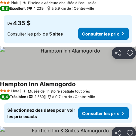
Hotel
Piscine extérieure chauffée à l'eau salée
3 Étoiles
8,8
Excellent
1 239
à 5.9 km de : Centre-ville
435 $
De
Consulter les prix de
5 sites
Consulter les prix
Partager
Aj
Hampton Inn Alamogordo
Hotel
Musée de l'histoire spatiale tout près
3 Étoiles
8,4
Très bien
2 560
à 0.7 km de : Centre-ville
Sélectionnez des dates pour voir
Consulter les prix
les prix exacts
Partager