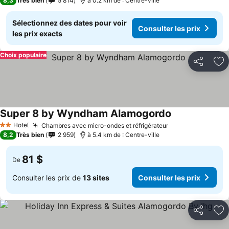
8,3
Très bien
5 814
à 0.2 km de : Centre-ville
Sélectionnez des dates pour voir
Consulter les prix
les prix exacts
Choix populaire
Partager
Aj
Super 8 by Wyndham Alamogordo
Hotel
Chambres avec micro-ondes et réfrigérateur
2 Étoiles
8,2
Très bien
2 959
à 5.4 km de : Centre-ville
81 $
De
Consulter les prix de
13 sites
Consulter les prix
Partager
Aj