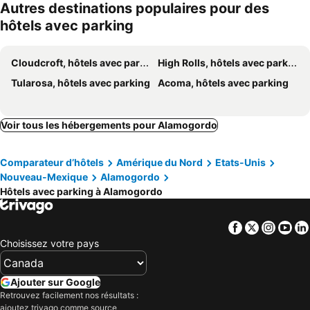
Autres destinations populaires pour des
hôtels avec parking
Cloudcroft, hôtels avec parking
High Rolls, hôtels avec parking
Tularosa, hôtels avec parking
Acoma, hôtels avec parking
Voir tous les hébergements pour Alamogordo
Comparateur d’hôtels
Amérique du Nord
Etats-Unis
Nouveau-Mexique
Alamogordo
Hôtels avec parking à Alamogordo
Facebook
Twitter
Insta
Yo
Choisissez votre pays
Ajouter sur Google
Retrouvez facilement nos résultats :
ajoutez trivago comme source