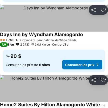
Partager
Aj
Days Inn by Wyndham Alamogordo
Hotel
Proximité du parc national de White Sands
2 Étoiles
7,9
Bien
2 243
à 0.1 km de : Centre-ville
90 $
De
Consulter les prix de
6 sites
Consulter les prix
Partager
Aj
Home2 Suites By Hilton Alamogordo White Sands