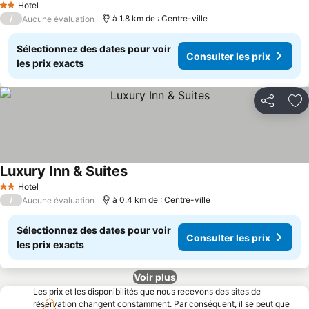
Hotel
2 Étoiles
/
à 1.8 km de : Centre-ville
Aucune évaluation
Sélectionnez des dates pour voir
Consulter les prix
les prix exacts
Partager
Aj
Luxury Inn & Suites
Hotel
2 Étoiles
/
à 0.4 km de : Centre-ville
Aucune évaluation
Sélectionnez des dates pour voir
Consulter les prix
les prix exacts
Voir plus
Les prix et les disponibilités que nous recevons des sites de
réservation changent constamment. Par conséquent, il se peut que