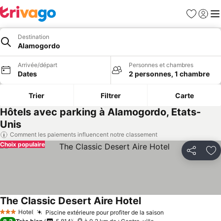
Favoris
Se con
Me
Destination
Alamogordo
Arrivée/départ
Personnes et chambres
Dates
2 personnes, 1 chambre
Trier
Filtrer
Carte
Hôtels avec parking à Alamogordo, Etats-
Unis
Comment les paiements influencent notre classement
Choix populaire
Partager
Aj
The Classic Desert Aire Hotel
Hotel
Piscine extérieure pour profiter de la saison
3 Étoiles