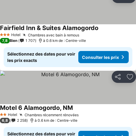
Aj
Fairfield Inn & Suites Alamogordo
Hotel
Chambres avec bain à remous
3 Étoiles
7,8
Bien
1 707
à 0.6 km de : Centre-ville
Sélectionnez des dates pour voir
Consulter les prix
les prix exacts
Partager
Aj
Motel 6 Alamogordo, NM
Hotel
Chambres récemment rénovées
2 Étoiles
6,8
2 258
à 0.6 km de : Centre-ville
Sélectionnez des dates pour voir