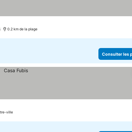
)
0.2 km de la plage
Consulter les p
tre-ville