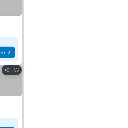
rix
Ajouter à mes favoris
Partager