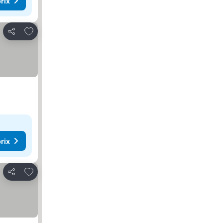
rix
Ajouter à mes favoris
Partager
rix
Ajouter à mes favoris
Partager