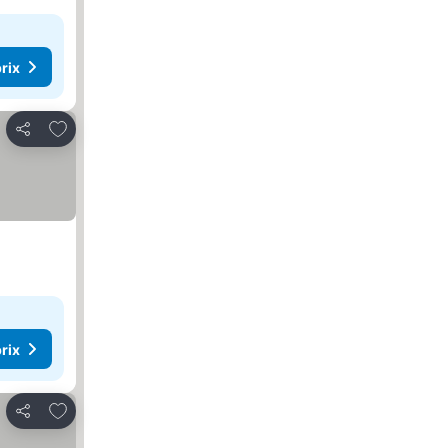
rix
Ajouter à mes favoris
Partager
rix
Ajouter à mes favoris
Partager