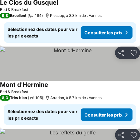
Le Clos du Gusquel
Bed & Breakfast
9,8
Excellent
194
Plescop, à 8.8 km de : Vannes
Sélectionnez des dates pour voir
Consulter les prix
les prix exacts
Partager
Aj
Mont d'Hermine
Bed & Breakfast
8,3
Très bien
105
Arradon, à 5.7 km de : Vannes
Sélectionnez des dates pour voir
Consulter les prix
les prix exacts
Partager
Aj