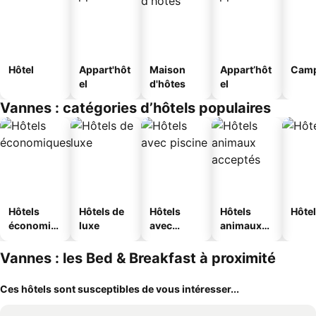
Hôtel
Appart'hôt
Maison
Appart’hôt
Camp
el
d'hôtes
el
Vannes : catégories d’hôtels populaires
Hôtels
Hôtels de
Hôtels
Hôtels
Hôtel
économiq
luxe
avec
animaux
ues
piscine
acceptés
Vannes : les Bed & Breakfast à proximité
Ces hôtels sont susceptibles de vous intéresser...