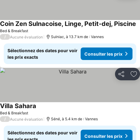
Coin Zen Sulnacoise, Linge, Petit-dej, Piscine
Bed & Breakfast
/
Sulniac, à 13.7 km de : Vannes
Aucune évaluation
Sélectionnez des dates pour voir
Consulter les prix
les prix exacts
Partager
Aj
Villa Sahara
Bed & Breakfast
/
Séné, à 5.4 km de : Vannes
Aucune évaluation
Sélectionnez des dates pour voir
Consulter les prix
les prix exacts