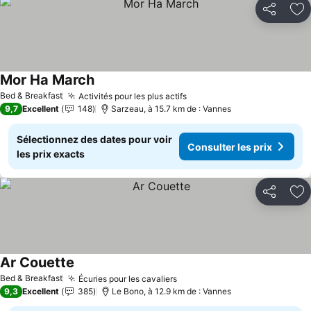
Partager
Aj
Mor Ha March
Bed & Breakfast
Activités pour les plus actifs
9,7
Excellent
148
Sarzeau, à 15.7 km de : Vannes
Sélectionnez des dates pour voir
Consulter les prix
les prix exacts
Partager
Aj
Ar Couette
Bed & Breakfast
Écuries pour les cavaliers
9,3
Excellent
385
Le Bono, à 12.9 km de : Vannes