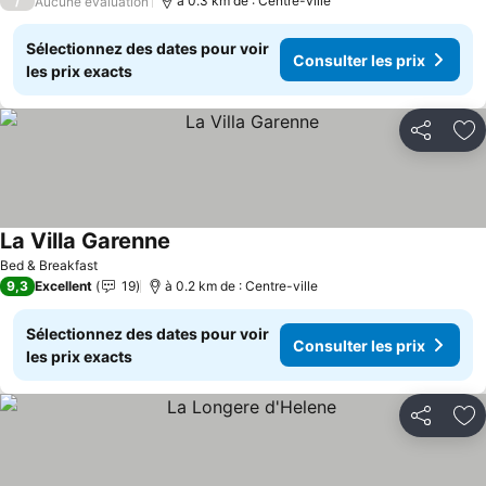
/
à 0.3 km de : Centre-ville
Aucune évaluation
Sélectionnez des dates pour voir
Consulter les prix
les prix exacts
Partager
Aj
La Villa Garenne
Bed & Breakfast
9,3
Excellent
19
à 0.2 km de : Centre-ville
Sélectionnez des dates pour voir
Consulter les prix
les prix exacts
Partager
Aj