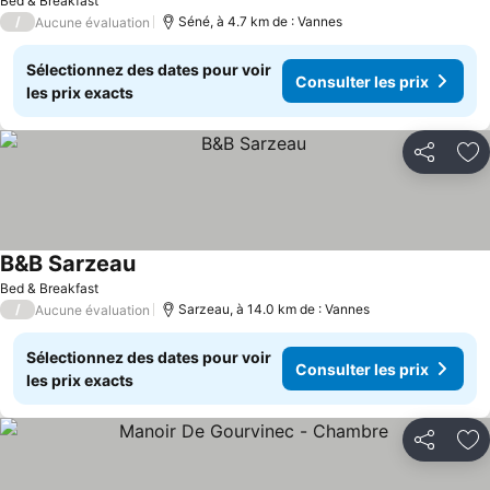
Bed & Breakfast
/
Séné, à 4.7 km de : Vannes
Aucune évaluation
Sélectionnez des dates pour voir
Consulter les prix
les prix exacts
Partager
Aj
B&B Sarzeau
Bed & Breakfast
/
Sarzeau, à 14.0 km de : Vannes
Aucune évaluation
Sélectionnez des dates pour voir
Consulter les prix
les prix exacts
Partager
Aj