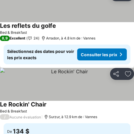
Les reflets du golfe
Bed & Breakfast
8,9
Excellent
24
Arradon, à 4.8 km de : Vannes
Sélectionnez des dates pour voir
Consulter les prix
les prix exacts
Partager
Aj
Le Rockin' Chair
Bed & Breakfast
/
Surzur, à 12.9 km de : Vannes
Aucune évaluation
134 $
De