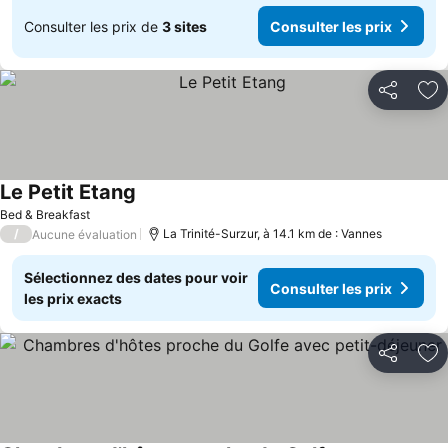
Consulter les prix de
3 sites
Consulter les prix
Partager
Aj
Le Petit Etang
Bed & Breakfast
/
La Trinité-Surzur, à 14.1 km de : Vannes
Aucune évaluation
Sélectionnez des dates pour voir
Consulter les prix
les prix exacts
Partager
Aj