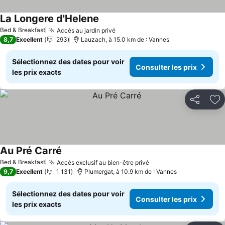
La Longere d'Helene
Bed & Breakfast
Accès au jardin privé
8,7
Excellent
293
Lauzach, à 15.0 km de : Vannes
Sélectionnez des dates pour voir
Consulter les prix
les prix exacts
Partager
Aj
Au Pré Carré
Bed & Breakfast
Accès exclusif au bien-être privé
9,7
Excellent
1 131
Plumergat, à 10.9 km de : Vannes
Sélectionnez des dates pour voir
Consulter les prix
les prix exacts