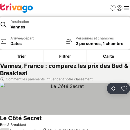
Favoris
Se con
Me
Destination
Vannes
Arrivée/départ
Personnes et chambres
Dates
2 personnes, 1 chambre
Trier
Filtrer
Carte
Vannes, France : comparez les prix des Bed &
Breakfast
Comment les paiements influencent notre classement
Partager
Aj
Le Côté Secret
Bed & Breakfast