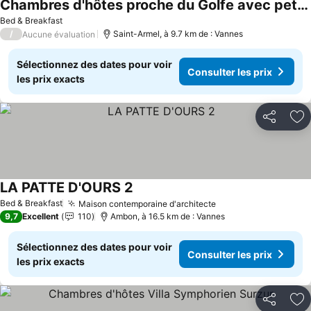
Chambres d'hôtes proche du Golfe avec petit-déjeuner
Bed & Breakfast
/
Saint-Armel, à 9.7 km de : Vannes
Aucune évaluation
Sélectionnez des dates pour voir
Consulter les prix
les prix exacts
Partager
Aj
LA PATTE D'OURS 2
Bed & Breakfast
Maison contemporaine d'architecte
9,7
Excellent
110
Ambon, à 16.5 km de : Vannes
Sélectionnez des dates pour voir
Consulter les prix
les prix exacts
Partager
Aj