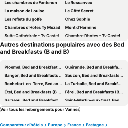
Les chambres de Fontenon
Le Roscanvec
La maison de Louise
Le Côté Secret
Les reflets du golfe
Chez Sophie
Chambres d'Hôtes Ty Mezad
Mont d'Hermine
Suite Cathédrale - Ty Castel
Chambre Dhotes - Ty Castel
Autres destinations populaires avec des Bed
Ti nomad
Le Clos du Gusquel
and Breakfasts (B and B)
Manoir De Gourvinec - Chambre
Casanella
Chambres d'hôtes proche du Golfe avec petit-déjeuner
Chambre Double Avec Salle De Bain Prive
Ploemel, Bed and Breakfasts (B and B)
Guérande, Bed and Breakfasts (B and B)
Au Pré Carré
Evned Kelien
Bangor, Bed and Breakfasts (B and B)
Sauzon, Bed and Breakfasts (B and B)
Ar Couette
Le Rockin' Chair
Rochefort-en-Terre, Bed and Breakfasts (B and B)
La Turballe, Bed and Breakfasts (B and B)
Chambres 2 personnes
Chambres d'hôtes Villa Symphorien Surzur
Étel, Bed and Breakfasts (B and B)
Férel, Bed and Breakfasts (B and B)
Kerlenn
Le Clos de Kerhouil
Sarzeau, Bed and Breakfasts (B and B)
Saint-Martin-sur-Oust, Bed and Breakfasts (B and B)
Coin Zen Sulnacoise, Linge, Petit-dej, Piscine
B&B Sarzeau
Lauzach, Bed and Breakfasts (B and B)
Allaire, Bed and Breakfasts (B and B)
Voir tous les hébergements pour Vannes
Le Petit Etang
Chambres d'hotes de botconan
Larmor-Plage, Bed and Breakfasts (B and B)
Josselin, Bed and Breakfasts (B and B)
La Longere d'Helene
Les Agapanthes
Comparateur d’hôtels
Europe
France
Bretagne
Riantec, Bed and Breakfasts (B and B)
Malestroit, Bed and Breakfasts (B and B)
Chambres d'hôtes d'Evelyne
Mor Ha March