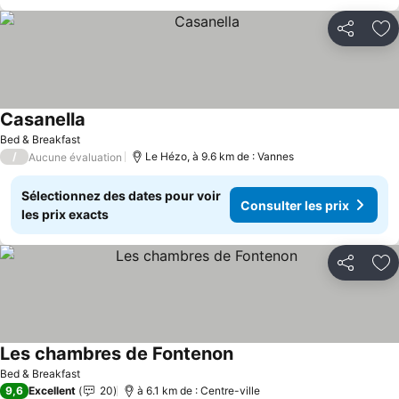
Partager
Aj
Casanella
Bed & Breakfast
/
Le Hézo, à 9.6 km de : Vannes
Aucune évaluation
Sélectionnez des dates pour voir
Consulter les prix
les prix exacts
Partager
Aj
Les chambres de Fontenon
Bed & Breakfast
9,6
Excellent
20
à 6.1 km de : Centre-ville